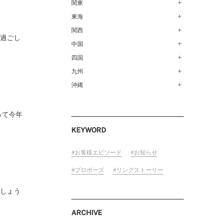
青森店（254）
関東
甲府店（63）
仙台店（147）
新潟店（168）
東海
銀座本店（149）
秋田店（123）
長野店（148）
新宿店（137）
関西
名古屋栄店（125）
お過ごし
盛岡大通店（203）
FOLLOW US ON
松本店（162）
池袋店（134）
名古屋駅前店（72）
中国
なんばパークス店（146）
山形店（153）
富山店（100）
吉祥寺マルイ店（111）
豊橋店（149）
梅田茶屋町店（84）
四国
広島店（102）
郡山モルティ店（153）
金沢店（139）
町田店（142）
岐阜店（122）
梅田ハービスENT店（85）
福山店（240）
九州
高松店（172）
いわき店（129）
福井店（117）
立川店（119）
近鉄四日市店（141）
近鉄あべのハルカス店（139）
岡山店（170）
松山店（171）
沖縄
福岡天神店（117）
大宮店（145）
静岡店（188）
神戸店（122）
米子しんまち天満屋店（43）
徳島店（205）
博多マルイ店（111）
沖縄PARCO CITY店（190）
川越店（119）
浜松店（150）
ホテルモントレ姫路店（91）
山口店（150）
高知店（134）
小倉店（149）
って今年
横浜元町店（133）
沼津店（154）
京都店（149）
佐賀店（94）
KEYWORD
横浜ベイクォーター店（120）
近鉄草津店（110）
長崎店（217）
ラゾーナ川崎プラザ店（84）
奈良店（168）
大分店（96）
お客様エピソード
お知らせ
ららぽーと湘南平塚店（87）
和歌山MIO店（256）
熊本店（133）
プロポーズ
リングストーリー
そごう千葉店（124）
宮崎店（136）
ららぽーとTOKYO-BAY店（110）
でしょう
鹿児島店（151）
柏店（141）
ARCHIVE
宇都宮店（143）