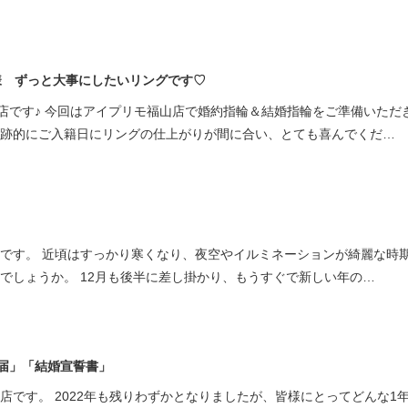
様 ずっと大事にしたいリングです♡
店です♪ 今回はアイプリモ福山店で婚約指輪＆結婚指輪をご準備いただ
奇跡的にご入籍日にリングの仕上がりが間に合い、とても喜んでくだ…
店です。 近頃はすっかり寒くなり、夜空やイルミネーションが綺麗な時
しでしょうか。 12月も後半に差し掛かり、もうすぐで新しい年の…
届」「結婚宣誓書」
店です。 2022年も残りわずかとなりましたが、皆様にとってどんな1