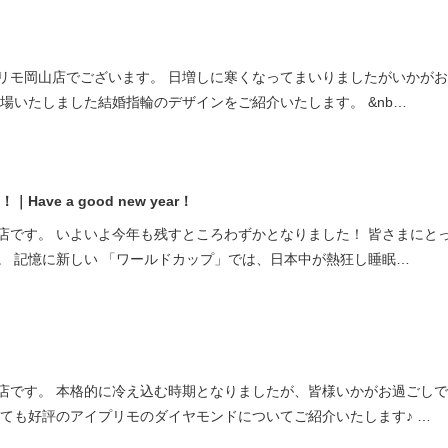
ミスダイヤモンド&バースストー
イダルアイテム
リモ岡山店でございます。 日増しに寒くなってまいりましたがいかが
場いたしました結婚指輪のデザインをご紹介いたします。 &nb…
ポーズサポート
ップ
一覧
ave a good new year！
店予約について
店です。 いよいよ今年も残すところわずかとなりました！ 皆さまにと
。 記憶に新しい 「ワールドカップ」では、日本中が熱狂し睡眠…
店です。 本格的に冷え込む時期となりましたが、皆様いかがお過ごし
とても好評のアイプリモのダイヤモンドについてご紹介いたします♪ …