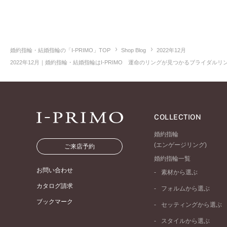
婚約指輪・結婚指輪の「I-PRIMO」TOP
Shop Blog
2022年12月
2022年12月｜婚約指輪・結婚指輪はI-PRIMO 運命のリングが見つかるブライダルリン
COLLECTION
婚約指輪
(エンゲージリング)
ご来店予約
婚約指輪一覧
お問い合わせ
素材から選ぶ
プラチナ
カタログ請求
フォルムから選ぶ
イエローゴールド
ブックマーク
ストレートライン
セッティングから選ぶ
ピンクゴールド
ウェーブライン
ソリテール
ペールブラウンゴール
スタイルから選ぶ
V字ライン