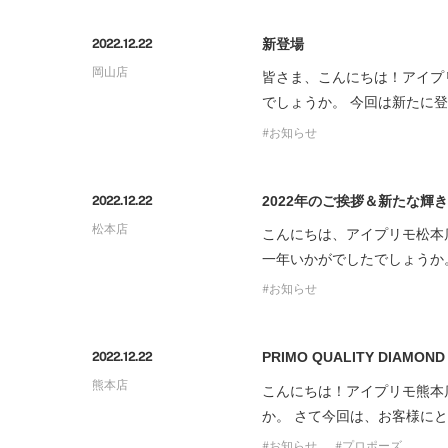
プロ
ペールブラウンゴールド
ン
新登場
2022.12.22
ブラ
岡山店
皆さま、こんにちは！アイプ
コンセプトシリーズ
でしょうか。 今回は新たに登
プロ
オリジンビリーフ
お知らせ
フラワリー
初空
ショ
エトワル
店舗
2022年のご挨拶＆新たな輝き！｜H
2022.12.22
スワハ
ご来
松本店
こんにちは、アイプリモ松本
プレミオン
一年いかがでしたでしょうか
お知らせ
PRIMO QUALITY DIAMOND
2022.12.22
熊本店
こんにちは！アイプリモ熊本
か。 さて今回は、お客様に
お知らせ
プロポーズ