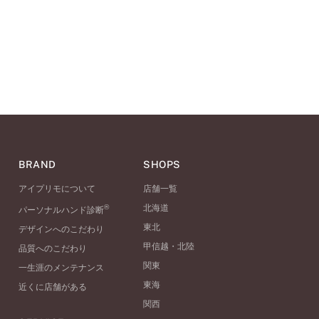
BRAND
SHOPS
アイプリモについて
店舗一覧
®
北海道
パーソナルハンド診断
東北
デザインへのこだわり
甲信越・北陸
品質へのこだわり
関東
一生涯のメンテナンス
東海
近くに店舗がある
関西