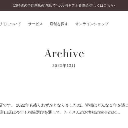
13時迄の予約来店/初来店で4,000円ギフト券贈呈-詳しくはこちら-
リモについて
サービス
店舗を探す
オンラインショップ
Archive
プリモについて
婚約指輪とは
結婚指輪とは
®
ソナルハンド診断
セットリングとは
2022年12月
インへのこだわり
エタニティリングとは
へのこだわり
涯のメンテナンス
ニュース一覧
に店舗がある
お客様の声
SWEET STORIES
店です。 2022年も残りわずかとなりましたね。皆様はどんな１年を過
ビス
ショップブログ
モ富山店は今年も指輪選びを通して、たくさんのお客様の幸せのお…
ターサービス
コラム
入方法・仕上げ日数
よくあるご質問