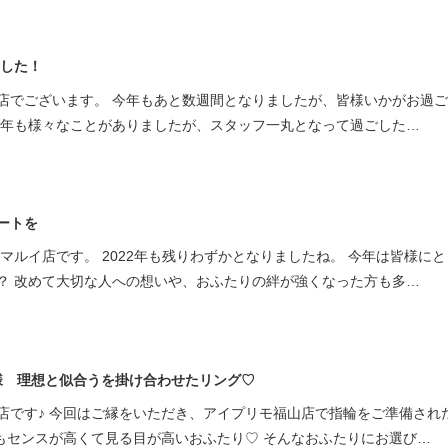
ました！
店でございます。 今年もあと数週間となりましたが、皆様いかがお過
今年も様々なことがありましたが、スタッフ一丸となって過ごした…
ートを
マルイ店です。 2022年も残りわずかとなりましたね。 今年は皆様に
？ 改めて大切な人への想いや、おふたりの絆が強くなった方も多…
様 理想と似合うを掛け合わせたリング♡
店です♪ 今回はご縁をいただき、アイプリモ福山店で指輪をご準備され
てもセンスが高くて見る目が高いおふたり♡ そんなおふたりにお選び…