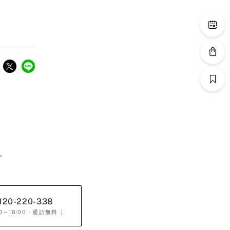
。
120-220-338
0～16:00
・通話無料 ］