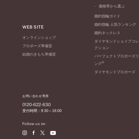
ワンサイドメレ
コンビネーション
シンプル
価格帯から選ぶ
ダブルサイドメレ
フェミニン
50万円台～
ラインメレ
婚約指輪ガイド
モード
40万円台～
婚約指輪 人気ランキング
エレガント
WEB SITE
30万円台～
婚約ネックレス
ゴージャス
20万円台～
オンラインショップ
ダイヤモンドシェイプコレ
10万円台～
プロポーズ準備室
クション
結婚のきもち準備室
パーフェクトプロポーズリ
®
ング
ダイヤモンドプロポーズ
お問い合わせ専用
0120-622-630
受付時間：9:30～16:00
Follow us on