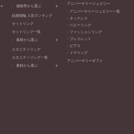
ワンメレ
コンビネーション
アニバーサリージュエリー
シンプル
価格帯から選ぶ
セベラルメレ
フェミニン
アニバーサリージュエリー一覧
50万円～
ラインメレ
結婚指輪 人気ランキング
モード
ネックレス
40万円～50万円
セットリング
エレガント
ベビーリング
30万円～40万円
セットリング一覧
ゴージャス
ファッションリング
20万円～30万円
ブレスレット
素材から選ぶ
10万円～20万円
ピアス
プラチナ
エタニティリング
イヤリング
イエローゴールド
エタニティリング一覧
アニバーサリーギフト
ピンクゴールド
素材から選ぶ
ペールブラウンゴールド
プラチナ
コンビネーション
イエローゴールド
ピンクゴールド
ペールブラウンゴールド