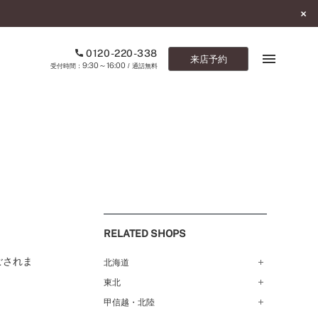
0120-220-338
来店予約
9:30～16:00
受付時間：
/ 通話無料
ブックマーク
ONLINE SHOP
ご来店予約
予約専用ダイヤル
RELATED SHOPS
0120-220-338
9:30～16:00
（受付時間：
・通話無料）
ごされま
北海道
東北
札幌店（134）
カタログ請求
函館店（180）
お問い合わせ
甲信越・北陸
弘前パークホテル店（180）