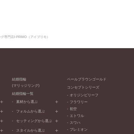
グ専門店I-PRIMO（アイプリモ）
結婚指輪
ペールブラウンゴールド
(マリッジリング)
コンセプトシリーズ
結婚指輪一覧
オリジンビリーフ
素材から選ぶ
フラワリー
初空
プラチナ
フォルムから選ぶ
エトワル
イエローゴールド
ストレートライン
セッティングから選ぶ
スワハ
ピンクゴールド
ウェーブライン
プレーン
プレミオン
ド
ペールブラウンゴールド
スタイルから選ぶ
V字ライン