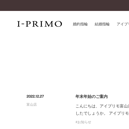
婚約指輪
結婚指輪
アイプ
婚約指輪一覧
アイ
結婚指輪一覧
パー
セットリング一覧
デザ
エタニティリング一覧
品質
アニバーサリージュエリー一覧
一生
近く
年末年始のご案内
2022.12.27
コレクション
富山店
®
こんにちは、アイプリモ富山
パーフェクトプロポーズリング
サー
したでしょうか。 アイプリ
ダイヤモンドプロポーズ
アフ
婚約ネックレス
お知らせ
ご購
ダイヤモンドシェイプコレクション