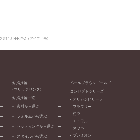
専門店I-PRIMO（アイプリモ）
結婚指輪
ペールブラウンゴールド
(マリッジリング)
コンセプトシリーズ
結婚指輪一覧
オリジンビリーフ
素材から選ぶ
フラワリー
初空
プラチナ
フォルムから選ぶ
エトワル
イエローゴールド
ストレートライン
セッティングから選ぶ
スワハ
ピンクゴールド
ウェーブライン
プレーン
プレミオン
ド
ペールブラウンゴールド
スタイルから選ぶ
V字ライン