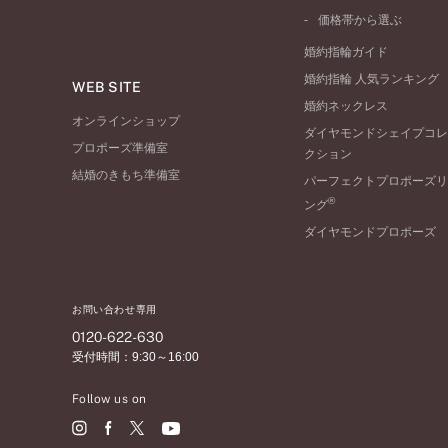
ワンサイドメレ
コンビネーション
シンプル
価格帯から選ぶ
ダブルサイドメレ
フェミニン
50万円台～
ラインメレ
婚約指輪ガイド
モード
40万円台～
婚約指輪 人気ランキング
エレガント
WEB SITE
30万円台～
婚約ネックレス
ゴージャス
20万円台～
オンラインショップ
ダイヤモンドシェイプコレ
10万円台～
プロポーズ準備室
クション
結婚のきもち準備室
パーフェクトプロポーズリ
®
ング
ダイヤモンドプロポーズ
お問い合わせ専用
0120-622-630
受付時間：9:30～16:00
Follow us on