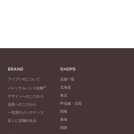
BRAND
SHOPS
アイプリモについて
店舗一覧
®
北海道
パーソナルハンド診断
東北
デザインへのこだわり
甲信越・北陸
品質へのこだわり
関東
一生涯のメンテナンス
東海
近くに店舗がある
関西