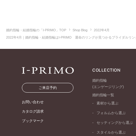
婚約指輪・結婚指輪の「I-PRIMO」TOP
Shop Blog
2022年4月
2022年4月｜婚約指輪・結婚指輪はI-PRIMO 運命のリングが見つかるブライダルリング
COLLECTION
婚約指輪
(エンゲージリング)
ご来店予約
婚約指輪一覧
お問い合わせ
素材から選ぶ
プラチナ
カタログ請求
フォルムから選ぶ
イエローゴールド
ブックマーク
ストレートライン
セッティングから選ぶ
ピンクゴールド
ウェーブライン
ソリテール
ペールブラウンゴール
スタイルから選ぶ
V字ライン