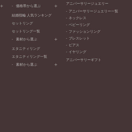
ワンメレ
コンビネーション
アニバーサリージュエリー
シンプル
価格帯から選ぶ
セベラルメレ
フェミニン
アニバーサリージュエリー一覧
50万円～
ラインメレ
結婚指輪 人気ランキング
モード
ネックレス
40万円～50万円
セットリング
エレガント
ベビーリング
30万円～40万円
セットリング一覧
ゴージャス
ファッションリング
20万円～30万円
ブレスレット
素材から選ぶ
10万円～20万円
ピアス
プラチナ
エタニティリング
イヤリング
イエローゴールド
エタニティリング一覧
アニバーサリーギフト
ピンクゴールド
素材から選ぶ
ペールブラウンゴールド
プラチナ
コンビネーション
イエローゴールド
ピンクゴールド
ペールブラウンゴールド