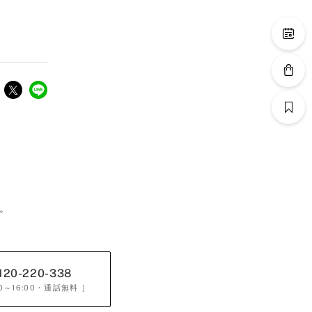
。
120-220-338
0～16:00
・通話無料 ］