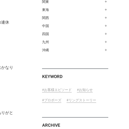
青森店（254）
関東
甲府店（63）
仙台店（147）
新潟店（168）
東海
銀座本店（149）
秋田店（123）
長野店（148）
新宿店（137）
関西
名古屋栄店（125）
の連休
盛岡大通店（203）
FOLLOW US ON
松本店（162）
池袋店（134）
名古屋駅前店（72）
中国
なんばパークス店（146）
山形店（153）
富山店（100）
吉祥寺マルイ店（111）
豊橋店（149）
梅田茶屋町店（84）
四国
広島店（102）
郡山モルティ店（153）
金沢店（139）
町田店（142）
岐阜店（122）
梅田ハービスENT店（85）
福山店（239）
九州
高松店（172）
いわき店（129）
福井店（117）
立川店（119）
近鉄四日市店（141）
近鉄あべのハルカス店（139）
岡山店（170）
松山店（171）
沖縄
福岡天神店（117）
大宮店（145）
静岡店（188）
神戸店（122）
米子しんまち天満屋店（43）
徳島店（205）
博多マルイ店（111）
沖縄PARCO CITY店（190）
川越店（119）
浜松店（150）
ホテルモントレ姫路店（91）
山口店（150）
高知店（134）
小倉店（149）
はかなり
横浜元町店（133）
沼津店（154）
京都店（149）
佐賀店（94）
KEYWORD
横浜ベイクォーター店（120）
近鉄草津店（110）
長崎店（217）
ラゾーナ川崎プラザ店（84）
奈良店（168）
大分店（96）
お客様エピソード
お知らせ
ららぽーと湘南平塚店（87）
和歌山MIO店（256）
熊本店（133）
プロポーズ
リングストーリー
そごう千葉店（124）
宮崎店（136）
ららぽーとTOKYO-BAY店（110）
ありがと
鹿児島店（151）
柏店（141）
ARCHIVE
宇都宮店（143）