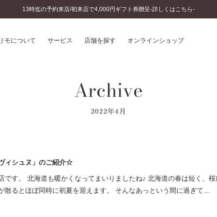
13時迄の予約来店/初来店で4,000円ギフト券贈呈-詳しくはこちら-
リモについて
サービス
店舗を探す
オンラインショップ
Archive
プリモについて
婚約指輪とは
結婚指輪とは
®
ソナルハンド診断
セットリングとは
2022年4月
インへのこだわり
エタニティリングとは
へのこだわり
涯のメンテナンス
ニュース一覧
に店舗がある
ヴィシュヌ」のご紹介☆
お客様の声
SWEET STORIES
店です。 北海道も暖かくなってまいりましたね♪ 北海道の春は短く、桜
ビス
ショップブログ
が散るとほぼ同時に初夏を迎えます。 そんなあっという間に過ぎて…
ターサービス
コラム
入方法・仕上げ日数
よくあるご質問