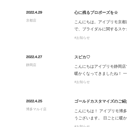
プロ
ペールブラウンゴールド
ン
心に残るプロポーズを☆
2022.4.29
ブラ
京都店
こんにちは。アイプリモ京都
コンセプトシリーズ
で、ブライダルに関するスケ
プロ
オリジンビリーフ
お知らせ
フラワリー
初空
ショ
エトワル
店舗
スピカ♡
2022.4.27
スワハ
ご来
静岡店
こんにちはアイプリモ静岡店
プレミオン
暖かくなってきましたね！ 
お知らせ
ゴールドカスタマイズのご紹
2022.4.25
博多マルイ店
こんにちは！ アイプリモ博
うございます。 日ごとに暖
お知らせ