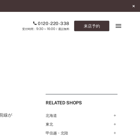
0120-220-338
来店予約
9:30～16:00
受付時間：
/ 通話無料
ブックマーク
ONLINE SHOP
ご来店予約
予約専用ダイヤル
RELATED SHOPS
0120-220-338
9:30～16:00
（受付時間：
・通話無料）
前線が
北海道
東北
札幌店（134）
カタログ請求
函館店（180）
お問い合わせ
甲信越・北陸
弘前パークホテル店（180）