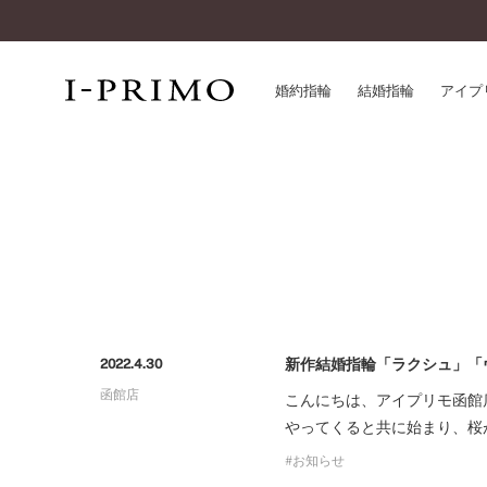
婚約指輪
結婚指輪
アイプ
婚約指輪一覧
アイ
結婚指輪一覧
パー
セットリング一覧
デザ
エタニティリング一覧
品質
アニバーサリージュエリー一覧
一生
近く
新作結婚指輪「ラクシュ」「
2022.4.30
コレクション
函館店
®
こんにちは、アイプリモ函館
パーフェクトプロポーズリング
サー
やってくると共に始まり、桜
ダイヤモンドプロポーズ
アフ
婚約ネックレス
お知らせ
ご購
ダイヤモンドシェイプコレクション