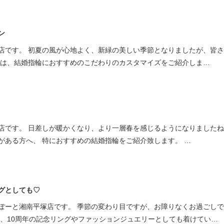
ン
店です。 初夏の風が心地よく、新緑の美しい季節となりましたが、皆
回は、結婚指輪におすすめのこだわりのカスタマイズをご紹介しま…
店です。 日差しが暖かくなり、より一層春を感じるようになりましたね
がある方へ、 特におすすめの結婚指輪をご紹介致します。 …
グとしても♡
ぽーと湘南平塚店です。 季節の変わり目ですが、お障りなくお過ごし
も、10周年の記念リングやファッションジュエリーとしても着けてい…