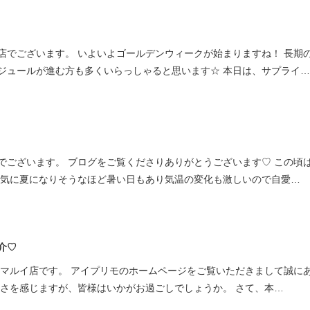
ミスダイヤモンド&バースストー
イダルアイテム
店でございます。 いよいよゴールデンウィークが始まりますね！ 長期
ジュールが進む方も多くいらっしゃると思います☆ 本日は、サプライ…
ポーズサポート
ップ
一覧
店予約について
でございます。 ブログをご覧くださりありがとうございます♡ この頃
一気に夏になりそうなほど暑い日もあり気温の変化も激しいので自愛…
介♡
多マルイ店です。 アイプリモのホームページをご覧いただきまして誠に
かさを感じますが、皆様はいかがお過ごしでしょうか。 さて、本…