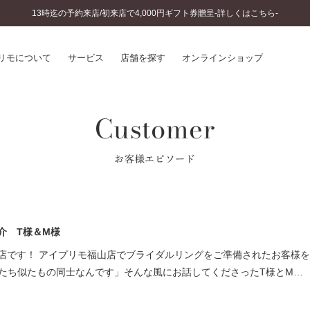
13時迄の予約来店/初来店で4,000円ギフト券贈呈-詳しくはこちら-
リモについて
サービス
店舗を探す
オンラインショップ
Customer
プリモについて
婚約指輪とは
結婚指輪とは
®
ソナルハンド診断
セットリングとは
お客様エピソード
インへのこだわり
エタニティリングとは
へのこだわり
涯のメンテナンス
ニュース一覧
に店舗がある
介 T様＆M様
お客様の声
SWEET STORIES
店です！ アイプリモ福山店でブライダルリングをご準備されたお客様
ビス
ショップブログ
僕たち似たもの同士なんです」そんな風にお話してくださったT様とM…
ターサービス
コラム
入方法・仕上げ日数
よくあるご質問