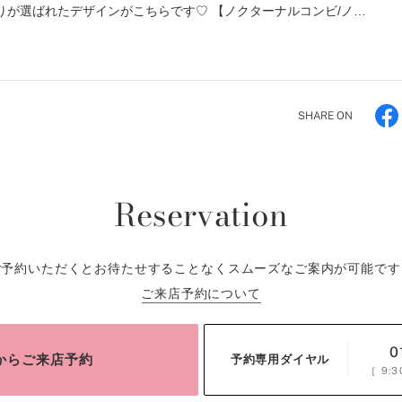
たりが選ばれたデザインがこちらです♡ 【ノクターナルコンビ/ノ…
SHARE ON
Reservation
ご予約いただくとお待たせすることなくスムーズなご案内が可能です
ご来店予約について
0
bからご来店予約
予約専用ダイヤル
［
9:3