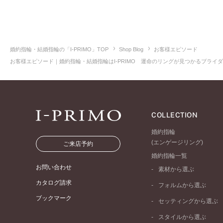
婚約指輪・結婚指輪の「I-PRIMO」TOP
Shop Blog
お客様エピソード
お客様エピソード｜婚約指輪・結婚指輪はI-PRIMO 運命のリングが見つかるブライダル
COLLECTION
婚約指輪
(エンゲージリング)
ご来店予約
婚約指輪一覧
お問い合わせ
素材から選ぶ
プラチナ
カタログ請求
フォルムから選ぶ
イエローゴールド
ブックマーク
ストレートライン
セッティングから選ぶ
ピンクゴールド
ウェーブライン
ソリテール
ペールブラウンゴール
スタイルから選ぶ
V字ライン