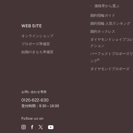
ワンサイドメレ
コンビネーション
シンプル
価格帯から選ぶ
ダブルサイドメレ
フェミニン
50万円台～
ラインメレ
婚約指輪ガイド
モード
40万円台～
婚約指輪 人気ランキング
エレガント
WEB SITE
30万円台～
婚約ネックレス
ゴージャス
20万円台～
オンラインショップ
ダイヤモンドシェイプコレ
10万円台～
プロポーズ準備室
クション
結婚のきもち準備室
パーフェクトプロポーズリ
®
ング
ダイヤモンドプロポーズ
お問い合わせ専用
0120-622-630
受付時間：9:30～16:00
Follow us on