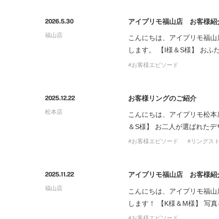
プロ
ペールブラウンゴールド
ン
アイプリモ福山店 お客様紹介
2026.5.30
ブラ
福山店
こんにちは、アイプリモ福山
コンセプトシリーズ
します。 【I様＆S様】 お
プロ
オリジンビリーフ
お客様エピソード
フラワリー
初空
ショ
エトワル
店舗
お客様リングのご紹介
2025.12.22
スワハ
ご来
松本店
こんにちは、アイプリモ松本
プレミオン
＆S様】 お二人が選ばれたデ
お客様エピソード
リングス
アイプリモ福山店 お客様紹
2025.11.22
福山店
こんにちは、アイプリモ福山
します！ 【K様＆M様】 
お客様エピソード