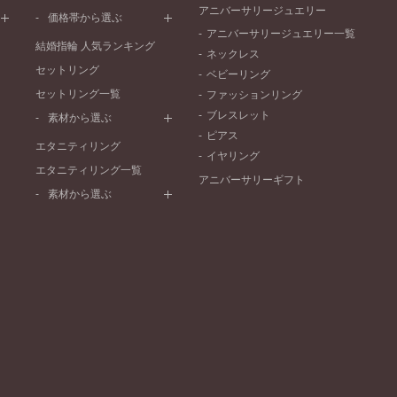
ワンメレ
コンビネーション
アニバーサリージュエリー
シンプル
価格帯から選ぶ
セベラルメレ
フェミニン
アニバーサリージュエリー一覧
50万円～
ラインメレ
結婚指輪 人気ランキング
モード
ネックレス
40万円～50万円
セットリング
エレガント
ベビーリング
30万円～40万円
セットリング一覧
ゴージャス
ファッションリング
20万円～30万円
ブレスレット
素材から選ぶ
10万円～20万円
ピアス
プラチナ
エタニティリング
イヤリング
イエローゴールド
エタニティリング一覧
アニバーサリーギフト
ピンクゴールド
素材から選ぶ
ペールブラウンゴールド
プラチナ
コンビネーション
イエローゴールド
ピンクゴールド
ペールブラウンゴールド