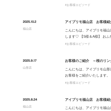
お客様エピソード
アイプリモ福山店 お客様紹
2025.10.2
福山店
こんにちは、アイプリモ福山
します♡ 【S様＆A様】 お
お客様エピソード
お客様のご紹介 ～桜のリン
2025.9.17
山形店
こんにちは、アイプリモ山形
お客様をご紹介いたします。 
お客様エピソード
アイプリモ福山店 お客様紹
2025.8.24
福山店
こんにちは、アイプリモ福山