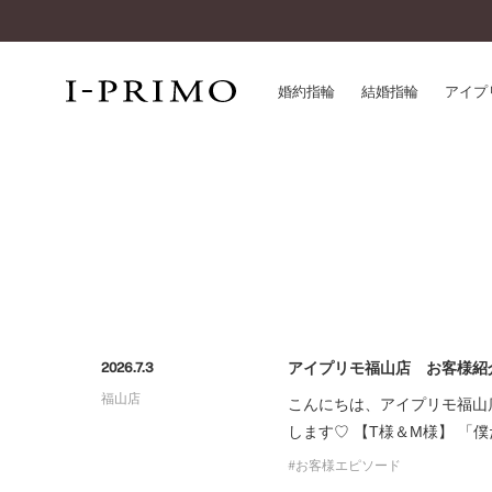
婚約指輪
結婚指輪
アイプ
婚約指輪一覧
アイ
結婚指輪一覧
パー
セットリング一覧
デザ
エタニティリング一覧
品質
アニバーサリージュエリー一覧
一生
近く
アイプリモ福山店 お客様紹
2026.7.3
コレクション
福山店
®
こんにちは、アイプリモ福山
パーフェクトプロポーズリング
サー
します♡ 【T様＆M様】 「
ダイヤモンドプロポーズ
アフ
婚約ネックレス
お客様エピソード
ご購
ダイヤモンドシェイプコレクション