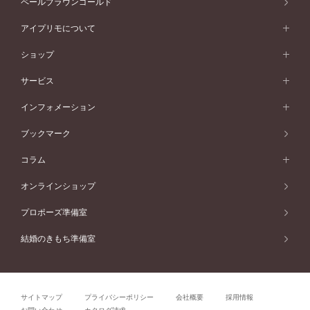
ペールブラウンゴールド
V字ライン
ピンクゴールド
ワンサイドメレ
ウェーブライン
シンプル
イエローゴールド
プレーン
価格帯から選ぶ
スタイルから選ぶ
プラチナ
ネックレス
コンビネーション
オリジンビリーフ
ペールブラウンゴールド
ダブルサイドメレ
アイプリモについて
V字ライン
フェミニン
ピンクゴールド
ワンメレ
50万円台～
シンプル
イエローゴールド
婚約指輪ガイド
ベビーリング
価格帯から選ぶ
フラワリー
コンビネーション
ラインメレ
モード
アイプリモについて
ペールブラウンゴールド
セベラルメレ
ショップ
40万円台～
フェミニン
ピンクゴールド
ファッションリング
50万円～
婚約指輪 人気ランキング
結婚指輪 人気ランキング
初空
エレガント
コンビネーション
ラインメレ
30万円台～
®
モード
パーソナルハンド診断
店舗一覧
ペールブラウンゴールド
ブレスレット
サービス
40万円～50万円
婚約ネックレス
エトワル
ゴージャス
20万円台～
エレガント
ピアス
30万円～40万円
デザインへのこだわり
プロポーズサポート
スワハ
北海道
インフォメーション
ダイヤモンドシェイプコレクション
10万円台～
ゴージャス
イヤリング
20万円～30万円
品質へのこだわり
プレミオン
サービス
ご来店予約について
札幌店
ブックマーク
®
パーフェクトプロポーズリング
アニバーサリーギフト
10万円～20万円
一生涯のメンテナンス
函館店
アフターサービス
ニュース一覧
コラム
ダイヤモンドプロポーズ
取扱店)エヴァンスブライダル 旭川本店
近くに店舗がある
ご購入方法・仕上げ日数
お客様の声
コラム
オンラインショップ
プロミスダイヤモンド&バースストーン
東北
SWEET STORIES
ダイヤモンド
プロポーズ準備室
婚約指輪
ブライダルアイテム
仙台店
ショップブログ
結婚のきもち準備室
結婚指輪
青森店
公式アンバサダー
リング
弘前パークホテル店
よくあるご質問
プロポーズ
秋田店
サイトマップ
プライバシーポリシー
会社概要
採用情報
結婚関連
盛岡大通店