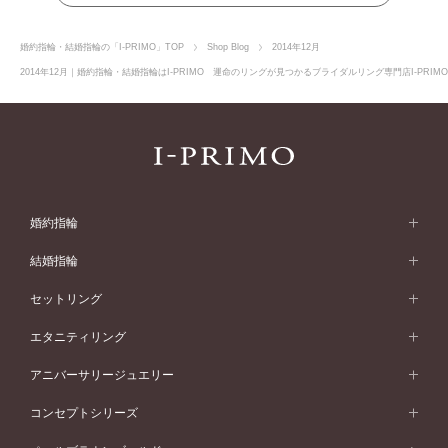
婚約指輪・結婚指輪の「I-PRIMO」TOP
Shop Blog
2014年12月
2014年12月｜婚約指輪・結婚指輪はI-PRIMO 運命のリングが見つかるブライダルリング専門店I-PRI
婚約指輪
婚約指輪 (エンゲージリング)
結婚指輪
婚約指輪一覧
結婚指輪 (マリッジリング)
セットリング
素材から選ぶ
結婚指輪一覧
セットリング
エタニティリング
プラチナ
フォルムから選ぶ
素材から選ぶ
セットリング一覧
エタニティリング
アニバーサリージュエリー
イエローゴールド
ストレートライン
プラチナ
セッティングから選ぶ
フォルムから選ぶ
素材から選ぶ
エタニティリング一覧
アニバーサリージュエリー
コンセプトシリーズ
ピンクゴールド
ウェーブライン
イエローゴールド
ソリテール
ストレートライン
スタイルから選ぶ
プラチナ
セッティングから選ぶ
素材から選ぶ
アニバーサリージュエリー一覧
コンセプトシリーズ
ペールブラウンゴールド