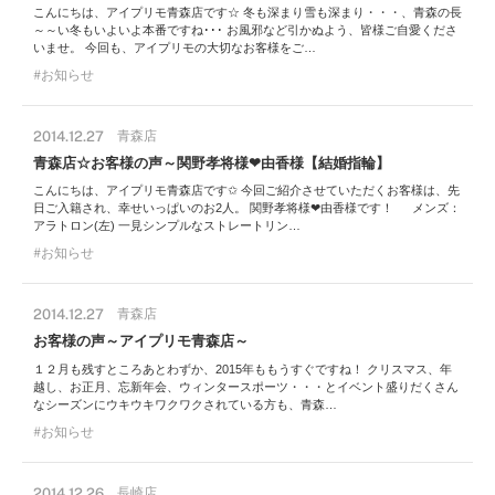
こんにちは、アイプリモ青森店です☆ 冬も深まり雪も深まり・・・、青森の長
～～い冬もいよいよ本番ですね･･･ お風邪など引かぬよう、皆様ご自愛くださ
いませ。 今回も、アイプリモの大切なお客様をご…
お知らせ
2014.12.27
青森店
青森店☆お客様の声～関野孝将様❤由香様【結婚指輪】
こんにちは、アイプリモ青森店です✩ 今回ご紹介させていただくお客様は、先
日ご入籍され、幸せいっぱいのお2人。 関野孝将様❤由香様です！ メンズ：
アラトロン(左) 一見シンプルなストレートリン…
お知らせ
2014.12.27
青森店
お客様の声～アイプリモ青森店～
１２月も残すところあとわずか、2015年ももうすぐですね！ クリスマス、年
越し、お正月、忘新年会、ウィンタースポーツ・・・とイベント盛りだくさん
なシーズンにウキウキワクワクされている方も、青森…
お知らせ
2014.12.26
長崎店