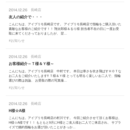
2014.12.26
長崎店
友人の紹介で・・・
こんにちは、アイプリモ長崎店です。 アイプリモ長崎店で指輪をご購入頂いた
素敵なお客様のご紹介です！！ 翔太郎様＆るり様 担当者不在の日に一度お受
取に来てくださっておりましたが、 翌…
お知らせ
2014.12.26
長崎店
お客様紹介～Ｔ様＆Ｙ様～
こんにちは。アイプリモ長崎店 中村です。 本日は寒さを吹き飛ばすＨＯＴな
お二人をご紹介いたします!! Ｔ様＆Ｙ様 とっても明るく楽しいお二人で、指輪
選びの際は勿論、 お受取の際の写真撮…
お知らせ
2014.12.26
長崎店
H様☆A様
こんにちは。アイプリモ長崎店の村川です。 今回ご紹介させて頂くお客様は、
H様☆A様です！！ もともと9月にH様とご友人様お二人でご来店され、 サプラ
イズで婚約指輪をお選び頂いたことがきっか…