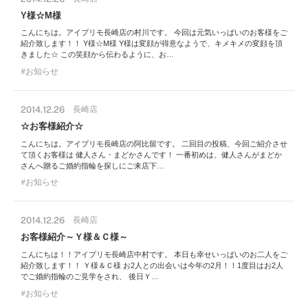
Y様☆M様
こんにちは。アイプリモ長崎店の村川です。 今回は元気いっぱいのお客様をご
紹介致します！！ Y様☆M様 Y様は変顔が得意なようで、キメキメの変顔を頂
きました☆ この笑顔から伝わるように、お…
お知らせ
2014.12.26
長崎店
☆お客様紹介☆
こんにちは。アイプリモ長崎店の阿比留です。 二回目の投稿、今回ご紹介させ
て頂くお客様は 健人さん・まどかさんです！ 一番初めは、健人さんがまどか
さんへ贈るご婚約指輪を探しにご来店下…
お知らせ
2014.12.26
長崎店
お客様紹介～Ｙ様＆Ｃ様～
こんにちは！！アイプリモ長崎店中村です。 本日も幸せいっぱいのお二人をご
紹介致します！！ Ｙ様＆Ｃ様 お2人との出会いは今年の2月！！1度目はお2人
でご婚約指輪のご見学をされ、 後日Ｙ…
お知らせ