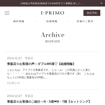
13時迄の予約来店/初来店で4,000円ギフト券贈呈-詳しくはこちら-
来店予約
婚約指輪
結婚指輪
店舗のご案内
Archive
2014年12月
2014.12.27
青森店
青森店☆お客様の声～ダブルMK様♡【結婚指輪】
こんにちは、アイプリモ青森店です。 じゃ～ん! この写真にピンと来た
ら・・・・・・ あなたはアイプリモ青森店のブログ通です（笑） こちらは、
ちょうど1年前に青森店がUP致し…
お知らせ
2014.12.27
青森店
青森店☆お客様のご紹介～N・S様❤M・T様【セットリング】