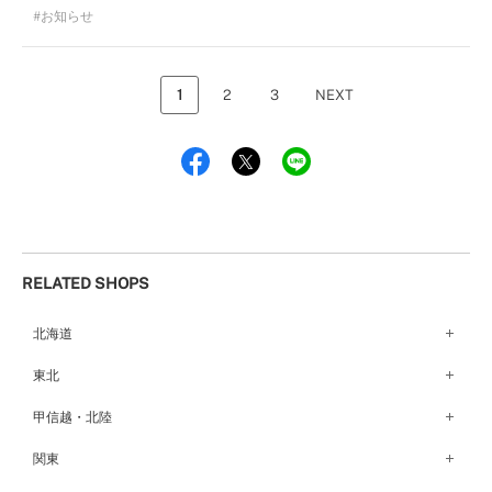
お知らせ
1
2
3
NEXT
RELATED SHOPS
北海道
札幌店（134）
東北
函館店（180）
弘前パークホテル店（180）
甲信越・北陸
青森店（254）
甲府店（63）
関東
仙台店（147）
新潟店（168）