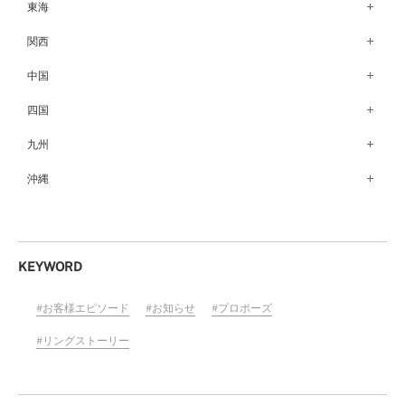
銀座本店（149）
東海
秋田店（123）
長野店（148）
新宿店（137）
名古屋栄店（125）
関西
盛岡大通店（203）
松本店（161）
池袋店（134）
名古屋駅前店（72）
なんばパークス店（146）
中国
山形店（153）
富山店（100）
吉祥寺マルイ店（111）
豊橋店（149）
梅田茶屋町店（84）
郡山モルティ店（153）
広島店（102）
四国
金沢店（139）
町田店（142）
岐阜店（122）
梅田ハービスENT店（85）
いわき店（129）
福山店（239）
福井店（117）
高松店（172）
九州
立川店（119）
近鉄四日市店（141）
近鉄あべのハルカス店（139）
岡山店（170）
松山店（171）
大宮店（145）
福岡天神店（117）
沖縄
静岡店（188）
神戸店（122）
米子しんまち天満屋店（43）
徳島店（205）
川越店（119）
博多マルイ店（111）
浜松店（150）
沖縄PARCO CITY店（190）
ホテルモントレ姫路店（91）
山口店（150）
高知店（134）
横浜元町店（133）
小倉店（149）
沼津店（154）
京都店（149）
横浜ベイクォーター店（120）
佐賀店（94）
KEYWORD
近鉄草津店（110）
ラゾーナ川崎プラザ店（84）
長崎店（217）
奈良店（168）
お客様エピソード
お知らせ
プロポーズ
ららぽーと湘南平塚店（87）
大分店（96）
和歌山MIO店（256）
そごう千葉店（124）
リングストーリー
熊本店（133）
ららぽーとTOKYO-BAY店（110）
宮崎店（136）
柏店（141）
鹿児島店（151）