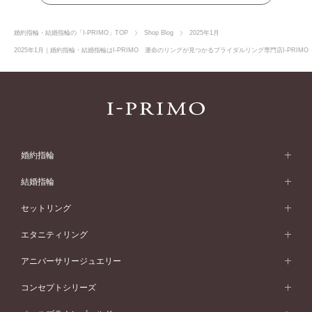
婚約指輪・結婚指輪の「I-PRIMO」TOP
Shop Blog
2025年1月
2025年1月｜婚約指輪・結婚指輪はI-PRIMO 運命のリングが見つかるブライダルリング専門店I-PRIM
婚約指輪
婚約指輪 (エンゲージリング)
結婚指輪
婚約指輪一覧
結婚指輪 (マリッジリング)
セットリング
素材から選ぶ
結婚指輪一覧
セットリング
エタニティリング
プラチナ
フォルムから選ぶ
素材から選ぶ
セットリング一覧
エタニティリング
アニバーサリージュエリー
イエローゴールド
ストレートライン
プラチナ
セッティングから選ぶ
フォルムから選ぶ
素材から選ぶ
エタニティリング一覧
アニバーサリージュエリー
コンセプトシリーズ
ピンクゴールド
ウェーブライン
イエローゴールド
ソリテール
ストレートライン
スタイルから選ぶ
プラチナ
セッティングから選ぶ
素材から選ぶ
アニバーサリージュエリー一覧
コンセプトシリーズ
ペールブラウンゴールド