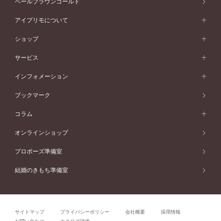
ペールブラウンゴールド
V字ライン
ピンクゴールド
ワンサイドメレ
ウェーブライン
シンプル
イエローゴールド
プレーン
価格帯から選ぶ
スタイルから選ぶ
プラチナ
ネックレス
コンビネーション
オリジンビリーフ
ペールブラウンゴールド
ダブルサイドメレ
アイプリモについて
V字ライン
フェミニン
ピンクゴールド
ワンメレ
50万円台～
シンプル
イエローゴールド
婚約指輪ガイド
ベビーリング
価格帯から選ぶ
フラワリー
コンビネーション
ラインメレ
モード
アイプリモについて
ペールブラウンゴールド
セベラルメレ
ショップ
40万円台～
フェミニン
ピンクゴールド
ファッションリング
50万円～
婚約指輪 人気ランキング
結婚指輪 人気ランキング
初空
エレガント
コンビネーション
ラインメレ
30万円台～
®
モード
パーソナルハンド診断
店舗一覧
ペールブラウンゴールド
ブレスレット
サービス
40万円～50万円
婚約ネックレス
エトワル
ゴージャス
20万円台～
エレガント
ピアス
30万円～40万円
デザインへのこだわり
プロポーズサポート
スワハ
北海道
インフォメーション
ダイヤモンドシェイプコレクション
10万円台～
ゴージャス
イヤリング
20万円～30万円
品質へのこだわり
プレミオン
サービス
ご来店予約について
札幌店
ブックマーク
®
パーフェクトプロポーズリング
アニバーサリーギフト
10万円～20万円
一生涯のメンテナンス
函館店
アフターサービス
ニュース一覧
コラム
ダイヤモンドプロポーズ
取扱店)エヴァンスブライダル 旭川本店
近くに店舗がある
ご購入方法・仕上げ日数
お客様の声
コラム
オンラインショップ
プロミスダイヤモンド&バースストーン
東北
SWEET STORIES
ダイヤモンド
プロポーズ準備室
婚約指輪
ブライダルアイテム
仙台店
ショップブログ
結婚のきもち準備室
結婚指輪
青森店
公式アンバサダー
リング
弘前パークホテル店
よくあるご質問
プロポーズ
秋田店
サイトマップ
プライバシーポリシー
会社概要
採用情報
結婚関連
盛岡大通店