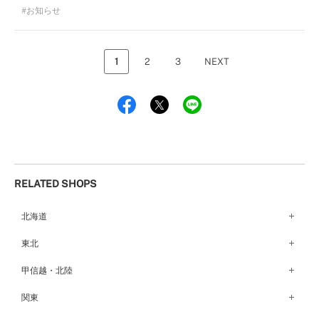
お知らせ
1
2
3
NEXT
RELATED SHOPS
北海道
札幌店（134）
東北
函館店（180）
弘前パークホテル店（180）
甲信越・北陸
青森店（254）
甲府店（63）
関東
仙台店（147）
新潟店（168）