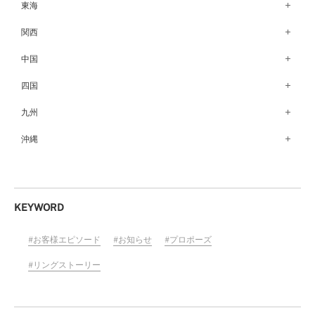
銀座本店（149）
東海
秋田店（123）
長野店（148）
新宿店（137）
名古屋栄店（125）
関西
盛岡大通店（203）
松本店（161）
池袋店（134）
名古屋駅前店（72）
なんばパークス店（146）
中国
山形店（153）
富山店（100）
吉祥寺マルイ店（111）
豊橋店（149）
梅田茶屋町店（84）
郡山モルティ店（153）
広島店（102）
四国
金沢店（139）
町田店（142）
岐阜店（122）
梅田ハービスENT店（85）
いわき店（129）
福山店（239）
福井店（117）
高松店（172）
九州
立川店（119）
近鉄四日市店（141）
近鉄あべのハルカス店（139）
岡山店（170）
松山店（171）
大宮店（145）
福岡天神店（117）
沖縄
静岡店（188）
神戸店（122）
米子しんまち天満屋店（43）
徳島店（205）
川越店（119）
博多マルイ店（111）
浜松店（150）
沖縄PARCO CITY店（190）
ホテルモントレ姫路店（91）
山口店（150）
高知店（134）
横浜元町店（133）
小倉店（149）
沼津店（154）
京都店（149）
横浜ベイクォーター店（120）
佐賀店（94）
KEYWORD
近鉄草津店（110）
ラゾーナ川崎プラザ店（84）
長崎店（217）
奈良店（168）
お客様エピソード
お知らせ
プロポーズ
ららぽーと湘南平塚店（87）
大分店（96）
和歌山MIO店（256）
そごう千葉店（124）
リングストーリー
熊本店（133）
ららぽーとTOKYO-BAY店（110）
宮崎店（136）
柏店（141）
鹿児島店（151）