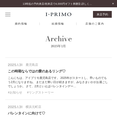
13時迄の予約来店/初来店で4,000円ギフト券贈呈-詳しくはこちら-
来店予約
婚約指輪
結婚指輪
店舗のご案内
Archive
2025年1月
2025.1.31
鹿児島店
この時期ならではの愛のあるリング♡
こんにちは、アイプリモ鹿児島店です。 2025年がスタートし、早いものでも
う2月になりますね。 まだまだ寒い日が続きますが、みなさまいかがお過ごし
でしょうか。 さて、2月といえばバレンタインデー…
お知らせ
リングストーリー
2025.1.31
横浜元町店
バレンタインに向けて♡