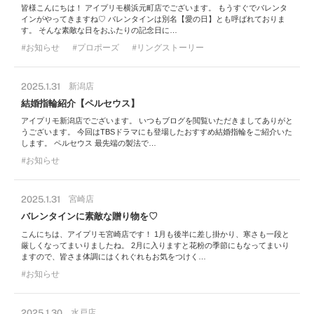
皆様こんにちは！ アイプリモ横浜元町店でございます。 もうすぐでバレンタ
インがやってきますね♡ バレンタインは別名【愛の日】とも呼ばれておりま
す。 そんな素敵な日をおふたりの記念日に…
お知らせ
プロポーズ
リングストーリー
2025.1.31
新潟店
結婚指輪紹介【ペルセウス】
アイプリモ新潟店でございます。 いつもブログを閲覧いただきましてありがと
うございます。 今回はTBSドラマにも登場したおすすめ結婚指輪をご紹介いた
します。 ペルセウス 最先端の製法で…
お知らせ
2025.1.31
宮崎店
バレンタインに素敵な贈り物を♡
こんにちは、アイプリモ宮崎店です！ 1月も後半に差し掛かり、寒さも一段と
厳しくなってまいりましたね。 2月に入りますと花粉の季節にもなってまいり
ますので、皆さま体調にはくれぐれもお気をつけく…
お知らせ
2025.1.30
水戸店