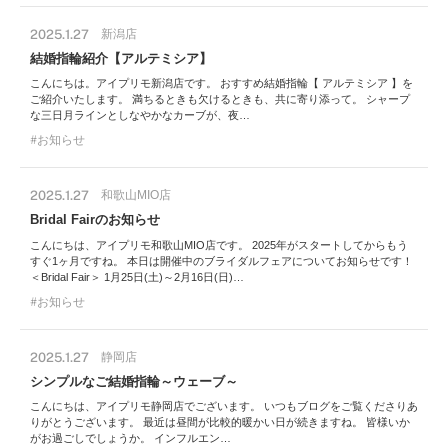
2025.1.27
新潟店
結婚指輪紹介【アルテミシア】
こんにちは。アイプリモ新潟店です。 おすすめ結婚指輪【 アルテミシア 】を
ご紹介いたします。 満ちるときも欠けるときも、共に寄り添って。 シャープ
な三日月ラインとしなやかなカーブが、夜…
お知らせ
2025.1.27
和歌山MIO店
Bridal Fairのお知らせ
こんにちは、アイプリモ和歌山MIO店です。 2025年がスタートしてからもう
すぐ1ヶ月ですね。 本日は開催中のブライダルフェアについてお知らせです！
＜Bridal Fair＞ 1月25日(土)～2月16日(日)…
お知らせ
2025.1.27
静岡店
シンプルなご結婚指輪～ウェーブ～
こんにちは、アイプリモ静岡店でございます。 いつもブログをご覧くださりあ
りがとうございます。 最近は昼間が比較的暖かい日が続きますね。 皆様いか
がお過ごしでしょうか。 インフルエン…