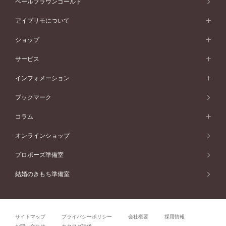
ペールブラウンゴールド
V字ライン
ピンクゴールド
ワンサイドメレ
ウェーブライン
シンプル
イエローゴールド
プレーン
価格帯から選ぶ
スタイルから選ぶ
プラチナ
ネックレス
コンビネーション
オリジンビリーフ
ペールブラウンゴールド
ダブルサイドメレ
アイプリモについて
V字ライン
フェミニン
ピンクゴールド
ワンメレ
50万円台～
シンプル
イエローゴールド
婚約指輪ガイド
ベビーリング
価格帯から選ぶ
フラワリー
コンビネーション
ラインメレ
モード
アイプリモについて
ペールブラウンゴールド
セベラルメレ
ショップ
40万円台～
フェミニン
ピンクゴールド
ファッションリング
50万円～
婚約指輪 人気ランキング
結婚指輪 人気ランキング
初空
エレガント
コンビネーション
ラインメレ
30万円台～
®
モード
パーソナルハンド診断
店舗一覧
ペールブラウンゴールド
ブレスレット
サービス
40万円～50万円
婚約ネックレス
エトワル
ゴージャス
20万円台～
エレガント
ピアス
30万円～40万円
デザインへのこだわり
プロポーズサポート
スワハ
北海道
インフォメーション
ダイヤモンドシェイプコレクション
10万円台～
ゴージャス
イヤリング
20万円～30万円
品質へのこだわり
プレミオン
サービス
ご来店予約について
札幌店
ブックマーク
®
パーフェクトプロポーズリング
アニバーサリーギフト
10万円～20万円
一生涯のメンテナンス
函館店
アフターサービス
ニュース一覧
コラム
ダイヤモンドプロポーズ
取扱店)エヴァンスブライダル 旭川本店
近くに店舗がある
ご購入方法・仕上げ日数
お客様の声
コラム
オンラインショップ
プロミスダイヤモンド&バースストーン
東北
SWEET STORIES
ダイヤモンド
プロポーズ準備室
婚約指輪
ブライダルアイテム
仙台店
ショップブログ
結婚のきもち準備室
結婚指輪
青森店
公式アンバサダー
リング
弘前パークホテル店
よくあるご質問
プロポーズ
秋田店
サイトマップ
プライバシーポリシー
会社概要
採用情報
結婚関連
盛岡大通店