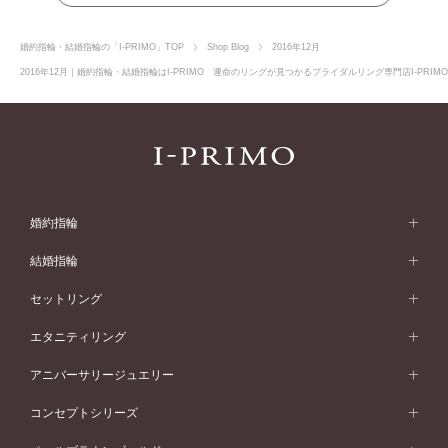
婚約指輪・結婚指輪の「I-PRIMO」TOP
Shop Blog
2016年12月
2016年12月｜婚約指輪・結婚指輪はI-PRIMO 運命のリングが見つかるブライダルリング専門店I-PRI
婚約指輪
婚約指輪 (エンゲージリング)
結婚指輪
婚約指輪一覧
結婚指輪 (マリッジリング)
セットリング
素材から選ぶ
結婚指輪一覧
セットリング
エタニティリング
プラチナ
フォルムから選ぶ
素材から選ぶ
セットリング一覧
エタニティリング
アニバーサリージュエリー
イエローゴールド
ストレートライン
プラチナ
セッティングから選ぶ
フォルムから選ぶ
素材から選ぶ
エタニティリング一覧
アニバーサリージュエリー
コンセプトシリーズ
ピンクゴールド
ウェーブライン
イエローゴールド
ソリテール
ストレートライン
スタイルから選ぶ
プラチナ
セッティングから選ぶ
素材から選ぶ
アニバーサリージュエリー一覧
コンセプトシリーズ
ペールブラウンゴールド