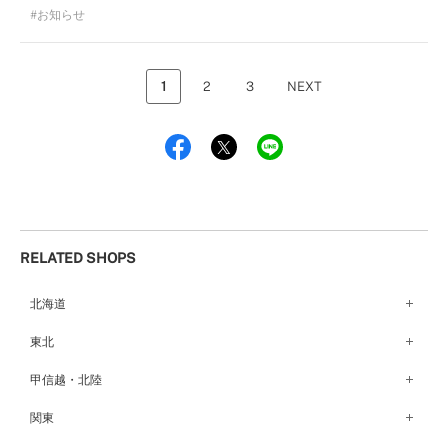
お知らせ
1
2
3
NEXT
RELATED SHOPS
北海道
札幌店（134）
東北
函館店（180）
弘前パークホテル店（180）
甲信越・北陸
青森店（254）
甲府店（63）
関東
仙台店（147）
新潟店（168）