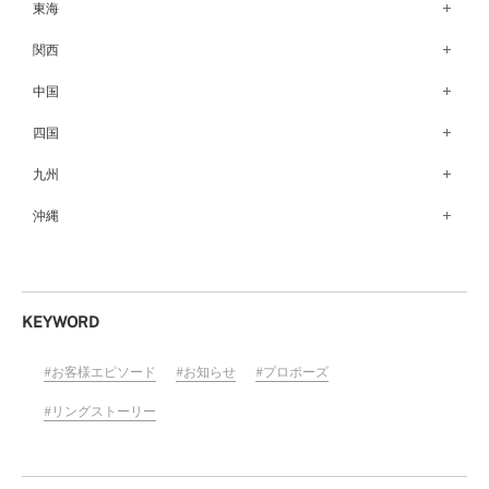
銀座本店（149）
東海
秋田店（123）
長野店（148）
新宿店（137）
名古屋栄店（125）
関西
盛岡大通店（203）
松本店（162）
池袋店（134）
名古屋駅前店（72）
なんばパークス店（146）
中国
山形店（153）
富山店（100）
吉祥寺マルイ店（111）
豊橋店（149）
梅田茶屋町店（84）
郡山モルティ店（153）
広島店（102）
四国
金沢店（139）
町田店（142）
岐阜店（122）
梅田ハービスENT店（85）
いわき店（129）
福山店（240）
福井店（117）
高松店（172）
九州
立川店（119）
近鉄四日市店（141）
近鉄あべのハルカス店（139）
岡山店（170）
松山店（171）
大宮店（145）
福岡天神店（117）
沖縄
静岡店（188）
神戸店（122）
米子しんまち天満屋店（43）
徳島店（205）
川越店（119）
博多マルイ店（111）
浜松店（150）
沖縄PARCO CITY店（190）
ホテルモントレ姫路店（91）
山口店（150）
高知店（134）
横浜元町店（133）
小倉店（149）
沼津店（154）
京都店（149）
横浜ベイクォーター店（120）
佐賀店（94）
KEYWORD
近鉄草津店（110）
ラゾーナ川崎プラザ店（84）
長崎店（217）
奈良店（168）
お客様エピソード
お知らせ
プロポーズ
ららぽーと湘南平塚店（87）
大分店（96）
和歌山MIO店（256）
そごう千葉店（124）
リングストーリー
熊本店（133）
ららぽーとTOKYO-BAY店（110）
宮崎店（136）
柏店（141）
鹿児島店（151）