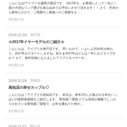
こんにちは!アイプリモ盛岡大通店です。 2017年も、お客様にとって一生に一
度の大切なリング選びを真心込めてお手伝いさせて頂きます！！ さて、年末か
ら新年にかけて、ご両親やご親族へのご挨拶をさ…
お知らせ
2016.12.28
神戸店
☆2017年イヤーモデルのご紹介☆
こんにちは、アイプリモ神戸店です。 早いもので、いよいよ2016年が終わ
り、2017年がスタートしますね。皆さま2017年はどんな一年になりそうです
か？ さて、毎年恒例になりましたアイプリモイヤーモ…
お知らせ
2016.12.28
高知店
高知店の幸せカップル♡
こんにちは！アイプリモ高知店です。 本日は、来年2月に入籍される幸せいっ
ぱいの新郎新婦様をご紹介します。 聖也様♡望様 とても笑顔が素敵でしっか
りされている聖也様♡望様で、お年を重ねてた時の…
お知らせ
2016.12.27
岡山店