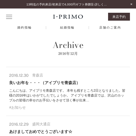
13時迄の予約来店/初来店で4,000円ギフト券贈呈-詳しくはこちら-
来店予約
婚約指輪
結婚指輪
店舗のご案内
Archive
2016年12月
2016.12.30
青森店
良いお年を・・・（アイプリモ青森店）
こんにちは、アイプリモ青森店です。 本年も残すところ2日となりました。皆
様の2016年はいかがでしたでしょうか。 アイプリモ青森店では、沢山のカッ
プルの皆様の幸せのお手伝いをさせて頂く事が出来…
お知らせ
2016.12.29
盛岡大通店
あけましておめでとうございます☆