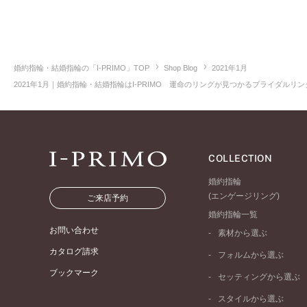
婚約指輪・結婚指輪の「I-PRIMO」TOP
Shop Blog
2021年1月
2021年1月｜婚約指輪・結婚指輪はI-PRIMO 運命のリングが見つかるブライダルリング
COLLECTION
婚約指輪
(エンゲージリング)
ご来店予約
婚約指輪一覧
お問い合わせ
素材から選ぶ
プラチナ
カタログ請求
フォルムから選ぶ
イエローゴールド
ブックマーク
ストレートライン
セッティングから選ぶ
ピンクゴールド
ウェーブライン
ソリテール
ペールブラウンゴール
スタイルから選ぶ
V字ライン