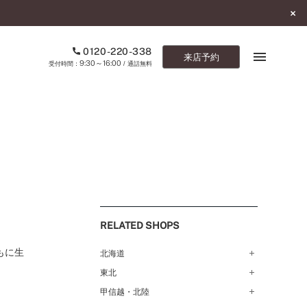
0120-220-338
来店予約
9:30～16:00
受付時間：
/ 通話無料
ブックマーク
ONLINE SHOP
ご来店予約
予約専用ダイヤル
RELATED SHOPS
0120-220-338
9:30～16:00
（受付時間：
・通話無料）
もに生
北海道
東北
札幌店（134）
カタログ請求
函館店（180）
お問い合わせ
甲信越・北陸
弘前パークホテル店（180）