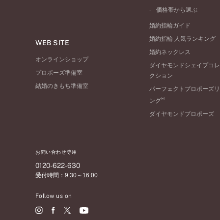
ワンサイドメレ
コンビネーション
シンプル
価格帯から選ぶ
ダブルサイドメレ
フェミニン
50万円台～
ラインメレ
婚約指輪ガイド
モード
40万円台～
婚約指輪 人気ランキング
エレガント
WEB SITE
30万円台～
婚約ネックレス
ゴージャス
20万円台～
オンラインショップ
ダイヤモンドシェイプコレ
10万円台～
プロポーズ準備室
クション
結婚のきもち準備室
パーフェクトプロポーズリ
®
ング
ダイヤモンドプロポーズ
お問い合わせ専用
0120-622-630
受付時間：9:30～16:00
Follow us on