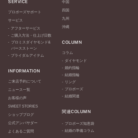
SERVICE
中国
四国
プロポーズサポート
九州
サービス
沖縄
アフターサービス
ご購入方法・仕上げ日数
COLUMN
プロミスダイヤモンド&
バースストーン
コラム
ブライダルアイテム
ダイヤモンド
婚約指輪
INFORMATION
結婚指輪
ご来店予約について
リング
プロポーズ
ニュース一覧
結婚関連
お客様の声
SWEET STORIES
関連COLUMN
ショップブログ
公式アンバサダー
プロポーズ知恵袋
結婚の準備コラム
よくあるご質問