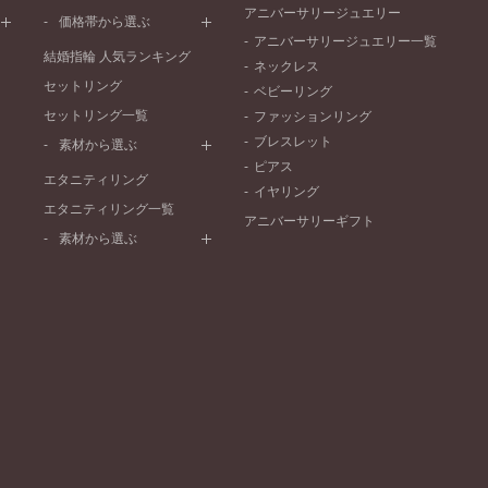
ワンメレ
コンビネーション
アニバーサリージュエリー
シンプル
価格帯から選ぶ
セベラルメレ
フェミニン
アニバーサリージュエリー一覧
50万円～
ラインメレ
結婚指輪 人気ランキング
モード
ネックレス
40万円～50万円
セットリング
エレガント
ベビーリング
30万円～40万円
セットリング一覧
ゴージャス
ファッションリング
20万円～30万円
ブレスレット
素材から選ぶ
10万円～20万円
ピアス
プラチナ
エタニティリング
イヤリング
イエローゴールド
エタニティリング一覧
アニバーサリーギフト
ピンクゴールド
素材から選ぶ
ペールブラウンゴールド
プラチナ
コンビネーション
イエローゴールド
ピンクゴールド
ペールブラウンゴールド