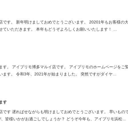
ミスダイヤモンド&バースストー
イダルアイテム
です。 新年明けましておめでとうございます。 20201年もお客様の
せていただきます。 本年もどうぞよろしくお願いいたします！ …
ポーズサポート
ップ
一覧
店予約について
ます。 アイプリモ博多マルイ店です。 アイプリモのホームページをご
ます。 令和3年、2021年が始まりました。 突然ですがダイヤ…
ます
店です 遅ればせながらも明けましておめでとうございます。 早いもの
が、皆様いかがお過ごしでしょうか？ どうぞ今年も、アイプリモ浜松…