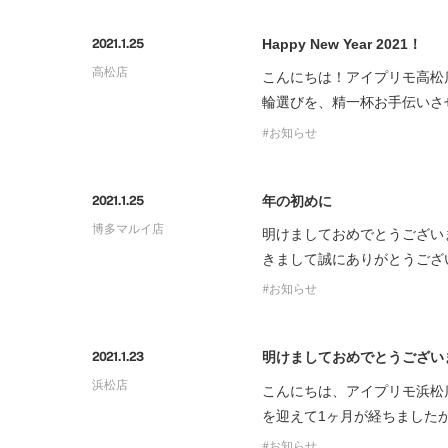
プロ
ペールブラウンゴールド
ン
Happy New Year 2021！
2021.1.25
ブラ
高松店
こんにちは！アイプリモ高松店
コンセプトシリーズ
輪選びを、精一杯お手伝いさ
プロ
オリジンビリーフ
お知らせ
フラワリー
初空
ショ
エトワル
店舗
年の初めに
2021.1.25
スワハ
ご来
博多マルイ店
明けましておめでとうござい
プレミオン
きまして誠にありがとうござい
お知らせ
明けましておめでとうござい
2021.1.23
浜松店
こんにちは、アイプリモ浜松
を迎えて1ヶ月が経ちました
お知らせ