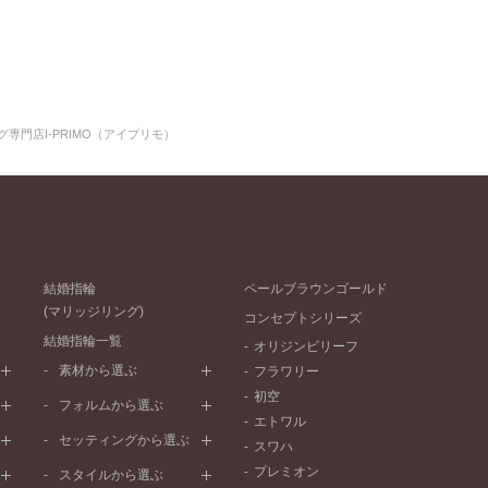
専門店I-PRIMO（アイプリモ）
結婚指輪
ペールブラウンゴールド
(マリッジリング)
コンセプトシリーズ
結婚指輪一覧
オリジンビリーフ
素材から選ぶ
フラワリー
初空
プラチナ
フォルムから選ぶ
エトワル
イエローゴールド
ストレートライン
セッティングから選ぶ
スワハ
ピンクゴールド
ウェーブライン
プレーン
プレミオン
ド
ペールブラウンゴールド
スタイルから選ぶ
V字ライン