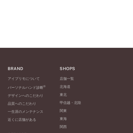
BRAND
SHOPS
アイプリモについて
店舗一覧
®
北海道
パーソナルハンド診断
東北
デザインへのこだわり
甲信越・北陸
品質へのこだわり
関東
一生涯のメンテナンス
東海
近くに店舗がある
関西