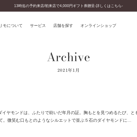
13時迄の予約来店/初来店で4,000円ギフト券贈呈-詳しくはこちら-
リモについて
サービス
店舗を探す
オンラインショップ
Archive
プリモについて
婚約指輪とは
結婚指輪とは
®
ソナルハンド診断
セットリングとは
2021年1月
インへのこだわり
エタニティリングとは
へのこだわり
涯のメンテナンス
ニュース一覧
に店舗がある
お客様の声
SWEET STORIES
り輝くダイヤモンドは、ふたりで紡いだ年月の証。胸もとを見つめるたび、と
ビス
ショップブログ
て。微笑む口もとのようなシルエットで並ぶ５石のダイヤモンドに…
ターサービス
コラム
入方法・仕上げ日数
よくあるご質問