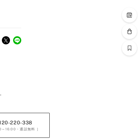
。
120-220-338
0～16:00
・通話無料 ］