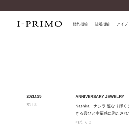
婚約指輪
結婚指輪
アイプ
婚約指輪一覧
アイ
結婚指輪一覧
パー
セットリング一覧
デザ
エタニティリング一覧
品質
アニバーサリージュエリー一覧
一生
近く
ANNIVERSARY JEWELRY
2021.1.25
コレクション
立川店
®
Nashira ナシラ 連な
パーフェクトプロポーズリング
サー
きる喜びと幸福感に満たされ
ダイヤモンドプロポーズ
アフ
婚約ネックレス
お知らせ
ご購
ダイヤモンドシェイプコレクション