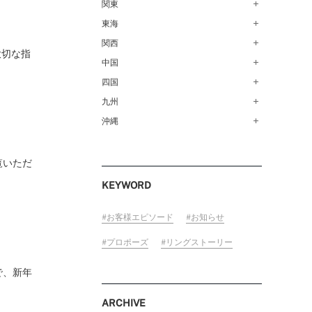
青森店（254）
関東
甲府店（63）
仙台店（147）
新潟店（168）
東海
銀座本店（149）
秋田店（123）
長野店（148）
新宿店（137）
関西
名古屋栄店（125）
大切な指
盛岡大通店（203）
FOLLOW US ON
松本店（161）
池袋店（134）
名古屋駅前店（72）
中国
なんばパークス店（146）
山形店（153）
富山店（100）
吉祥寺マルイ店（111）
豊橋店（149）
梅田茶屋町店（84）
四国
広島店（102）
郡山モルティ店（153）
金沢店（139）
町田店（142）
岐阜店（122）
梅田ハービスENT店（85）
福山店（239）
九州
高松店（172）
いわき店（129）
福井店（117）
立川店（119）
近鉄四日市店（141）
近鉄あべのハルカス店（139）
岡山店（170）
松山店（171）
沖縄
福岡天神店（117）
大宮店（145）
静岡店（188）
神戸店（122）
米子しんまち天満屋店（43）
徳島店（205）
博多マルイ店（111）
沖縄PARCO CITY店（190）
川越店（119）
浜松店（150）
ホテルモントレ姫路店（91）
山口店（150）
高知店（134）
小倉店（149）
覧いただ
横浜元町店（133）
沼津店（154）
京都店（149）
佐賀店（94）
KEYWORD
横浜ベイクォーター店（120）
近鉄草津店（110）
長崎店（217）
ラゾーナ川崎プラザ店（84）
奈良店（168）
大分店（96）
お客様エピソード
お知らせ
ららぽーと湘南平塚店（87）
和歌山MIO店（256）
熊本店（133）
プロポーズ
リングストーリー
そごう千葉店（124）
宮崎店（136）
ららぽーとTOKYO-BAY店（110）
で、新年
鹿児島店（151）
柏店（141）
ARCHIVE
宇都宮店（143）