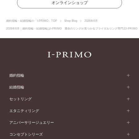
オンラインショップ
婚約指輪・結婚指輪の「I-PRIMO」TOP
Shop Blog
2026年6月
2026年6月｜婚約指輪・結婚指輪はI-PRIMO 運命のリングが見つかるブライダルリング専門店I-PRIM
婚約指輪
婚約指輪 (エンゲージリング)
結婚指輪
婚約指輪一覧
結婚指輪 (マリッジリング)
セットリング
素材から選ぶ
結婚指輪一覧
セットリング
エタニティリング
プラチナ
フォルムから選ぶ
素材から選ぶ
セットリング一覧
エタニティリング
アニバーサリージュエリー
イエローゴールド
ストレートライン
プラチナ
セッティングから選ぶ
フォルムから選ぶ
素材から選ぶ
エタニティリング一覧
アニバーサリージュエリー
コンセプトシリーズ
ピンクゴールド
ウェーブライン
イエローゴールド
ソリテール