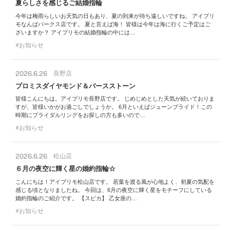
夏らしさを感じるご結婚指輪
今年は梅雨らしいお天気の日もあり、夏の到来が待ち遠しいですね。 アイプリ
モなんばパークス店です。 夏と言えば海！ 皆様は今年は海に行くご予定はご
ざいますか？ アイプリモの結婚指輪の中には…
お知らせ
2026.6.26
長野店
プロミスダイヤモンド＆バースストーン
皆様こんにちは。アイプリモ長野店です。 じめじめとした天気が続いておりま
すが、皆様いかがお過ごしでしょうか。 6月といえばジューンブライド！この
時期にブライダルリングをお探しの方も多いので…
お知らせ
2026.6.26
松山店
６月の夜空に輝く星の婚約指輪☆
こんにちは！アイプリモ松山店です。 若葉を渡る風が心地よく、初夏の気配を
感じる頃となりましたね。 今回は、6月の夜空に輝く星をモチーフにしている
婚約指輪のご紹介です。 【スピカ】 乙女座の…
お知らせ