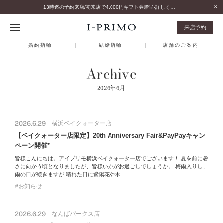
13時迄の予約来店/初来店で4,000円ギフト券贈呈-詳しくはこちら-
来店予約
婚約指輪
結婚指輪
店舗のご案内
Archive
2026年6月
2026.6.29
横浜ベイクォーター店
【ベイクォーター店限定】20th Anniversary Fair&PayPayキャン
ペーン開催*
皆様こんにちは。アイプリモ横浜ベイクォーター店でございます！ 夏を前に暑
さに向かう頃となりましたが、皆様いかがお過ごしでしょうか。 梅雨入りし、
雨の日が続きますが 晴れた日に紫陽花や木…
お知らせ
2026.6.29
なんばパークス店