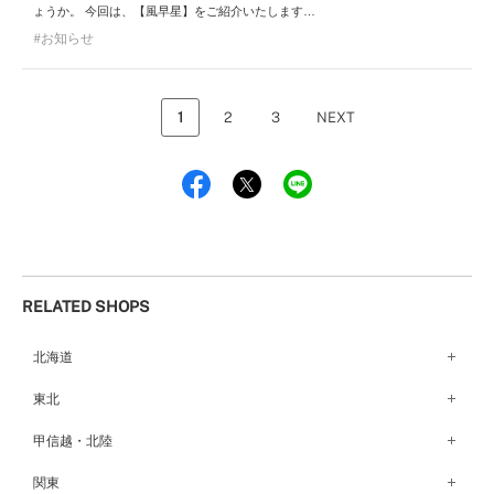
ょうか。 今回は、【風早星】をご紹介いたします…
お知らせ
1
2
3
NEXT
RELATED SHOPS
北海道
札幌店（134）
東北
函館店（180）
弘前パークホテル店（180）
甲信越・北陸
青森店（254）
甲府店（63）
関東