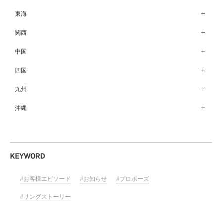
仙台店（147）
新潟店（168）
銀座本店（149）
東海
秋田店（123）
長野店（148）
新宿店（137）
名古屋栄店（125）
関西
盛岡大通店（203）
松本店（161）
池袋店（134）
名古屋駅前店（72）
なんばパークス店（146）
中国
山形店（153）
富山店（100）
吉祥寺マルイ店（111）
豊橋店（149）
梅田茶屋町店（84）
郡山モルティ店（153）
広島店（102）
四国
金沢店（139）
町田店（142）
岐阜店（122）
梅田ハービスENT店（85）
いわき店（129）
福山店（239）
福井店（117）
高松店（172）
九州
立川店（119）
近鉄四日市店（141）
近鉄あべのハルカス店（139）
岡山店（170）
松山店（171）
大宮店（145）
福岡天神店（117）
沖縄
静岡店（188）
神戸店（122）
米子しんまち天満屋店（43）
徳島店（205）
川越店（119）
博多マルイ店（111）
浜松店（150）
沖縄PARCO CITY店（190）
ホテルモントレ姫路店（91）
山口店（150）
高知店（134）
横浜元町店（133）
小倉店（149）
沼津店（154）
京都店（149）
横浜ベイクォーター店（120）
佐賀店（94）
KEYWORD
近鉄草津店（110）
ラゾーナ川崎プラザ店（84）
長崎店（217）
奈良店（168）
お客様エピソード
お知らせ
プロポーズ
ららぽーと湘南平塚店（87）
大分店（96）
和歌山MIO店（256）
そごう千葉店（124）
リングストーリー
熊本店（133）
ららぽーとTOKYO-BAY店（110）
宮崎店（136）