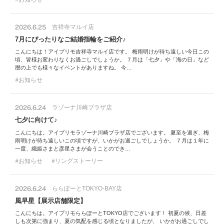
2026.6.25
吉祥寺マルイ店
7月にぴったりなご結婚指輪をご紹介♪
こんにちは！アイプリモ吉祥寺マルイ店です。 梅雨明けが待ち遠しい今日この
頃、皆様お変わりなくお過ごしでしょうか。 ７月は「七夕」や「海の日」など
暦の上でも様々なイベントがありますね。 今…
お知らせ
2026.6.24
ラゾーナ川崎プラザ店
七夕に向けて♪
こんにちは。アイプリモラゾーナ川崎プラザ店でございます。 夏至を過ぎ、梅
雨明けが待ち遠しいこの頃ですが、いかがお過ごしでしょうか。 ７月は１年に
一度、織姫さまと彦星さまが会うことのでき…
お知らせ
リングストーリー
2026.6.24
ららぽーとTOKYO-BAY店
風早星【展示店舗限定】
こんにちは。アイプリモららぽーとTOKYO店でございます！ 初夏の候、日差
しも次第に強まり、夏の気配を感じる頃となりましたが、 いかがお過ごしでし