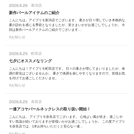
2026.6.26
新潟店
新作パールアイテムのご紹介
こんにちは。アイプリモ新潟店でございます。 暑さが日々増していき本格的な
夏の訪れを感じる季節となりましたが、皆さまいかがお過ごしでしょうか。 今
回は新作パールアイテムのご紹介でございます…
お知らせ
2026.6.25
町田店
七夕にオススメなリング
こんにちは！アイプリモ町田店です。 日々の暑さが増してまいりましたが、体
調の変化はございませんか。 暑さで体調を崩しやすくなりますので、皆様お気
を付けてお過ごしくださいませ。 …
お知らせ
2026.6.25
奈良店
一連アコヤパールネックレスの取り扱い開始！
こんにちは。 アイプリモ奈良店でございます。 心地よい風が吹き、過ごしや
すい気温が続いておりますが皆様いかがお過ごしでしょうか。 この度アイプリ
モ奈良店では、1本お持ちいただくと安心な一連…
お知らせ