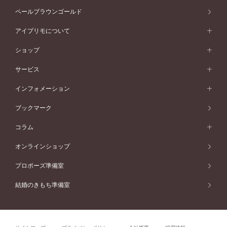
ストレートライン
スタイルから選ぶ
プラチナ
セッティングから選ぶ
素材から選ぶ
アニバーサリージュエリー一覧
コンセプトシリーズ
ペールブラウンゴールド
ペールブラウンゴールド
V字ライン
ピンクゴールド
ワンサイドメレ
ウェーブライン
シンプル
イエローゴールド
プレーン
価格帯から選ぶ
スタイルから選ぶ
プラチナ
ネックレス
コンビネーション
オリジンビリーフ
ペールブラウンゴールド
ダブルサイドメレ
アイプリモについて
V字ライン
フェミニン
ピンクゴールド
ワンメレ
50万円台～
シンプル
イエローゴールド
婚約指輪ガイド
ベビーリング
価格帯から選ぶ
フラワリー
コンビネーション
ラインメレ
モード
アイプリモについて
ペールブラウンゴールド
セベラルメレ
ショップ
40万円台～
フェミニン
ピンクゴールド
ファッションリング
50万円～
婚約指輪 人気ランキング
結婚指輪 人気ランキング
初空
エレガント
コンビネーション
ラインメレ
30万円台～
®
モード
パーソナルハンド診断
店舗一覧
ペールブラウンゴールド
ブレスレット
サービス
40万円～50万円
婚約ネックレス
エトワル
ゴージャス
20万円台～
エレガント
ピアス
30万円～40万円
デザインへのこだわり
プロポーズサポート
スワハ
北海道
インフォメーション
ダイヤモンドシェイプコレクション
10万円台～
ゴージャス
イヤリング
20万円～30万円
品質へのこだわり
プレミオン
サービス
ご来店予約について
札幌店
ブックマーク
®
パーフェクトプロポーズリング
アニバーサリーギフト
10万円～20万円
一生涯のメンテナンス
函館店
アフターサービス
ニュース一覧
コラム
ダイヤモンドプロポーズ
取扱店)エヴァンスブライダル 旭川本店
近くに店舗がある
ご購入方法・仕上げ日数
お客様の声
コラム
オンラインショップ
プロミスダイヤモンド&バースストーン
東北
SWEET STORIES
ダイヤモンド
プロポーズ準備室
婚約指輪
ブライダルアイテム
仙台店
ショップブログ
結婚のきもち準備室
結婚指輪
青森店
公式アンバサダー
リング
弘前パークホテル店
よくあるご質問
プロポーズ
秋田店