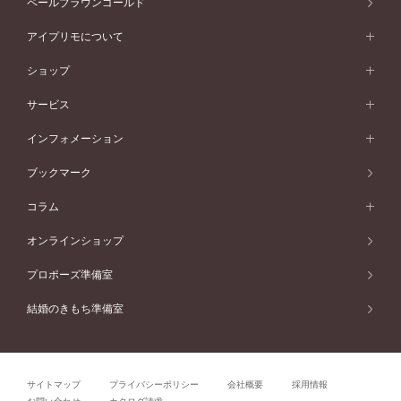
ペールブラウンゴールド
V字ライン
ピンクゴールド
ワンサイドメレ
ウェーブライン
シンプル
イエローゴールド
プレーン
価格帯から選ぶ
スタイルから選ぶ
プラチナ
ネックレス
コンビネーション
オリジンビリーフ
ペールブラウンゴールド
ダブルサイドメレ
アイプリモについて
V字ライン
フェミニン
ピンクゴールド
ワンメレ
50万円台～
シンプル
イエローゴールド
婚約指輪ガイド
ベビーリング
価格帯から選ぶ
フラワリー
コンビネーション
ラインメレ
モード
アイプリモについて
ペールブラウンゴールド
セベラルメレ
ショップ
40万円台～
フェミニン
ピンクゴールド
ファッションリング
50万円～
婚約指輪 人気ランキング
結婚指輪 人気ランキング
初空
エレガント
コンビネーション
ラインメレ
30万円台～
®
モード
パーソナルハンド診断
店舗一覧
ペールブラウンゴールド
ブレスレット
サービス
40万円～50万円
婚約ネックレス
エトワル
ゴージャス
20万円台～
エレガント
ピアス
30万円～40万円
デザインへのこだわり
プロポーズサポート
スワハ
北海道
インフォメーション
ダイヤモンドシェイプコレクション
10万円台～
ゴージャス
イヤリング
20万円～30万円
品質へのこだわり
プレミオン
サービス
ご来店予約について
札幌店
ブックマーク
®
パーフェクトプロポーズリング
アニバーサリーギフト
10万円～20万円
一生涯のメンテナンス
函館店
アフターサービス
ニュース一覧
コラム
ダイヤモンドプロポーズ
取扱店)エヴァンスブライダル 旭川本店
近くに店舗がある
ご購入方法・仕上げ日数
お客様の声
コラム
オンラインショップ
プロミスダイヤモンド&バースストーン
東北
SWEET STORIES
ダイヤモンド
プロポーズ準備室
婚約指輪
ブライダルアイテム
仙台店
ショップブログ
結婚のきもち準備室
結婚指輪
青森店
公式アンバサダー
リング
弘前パークホテル店
よくあるご質問
プロポーズ
秋田店
サイトマップ
プライバシーポリシー
会社概要
採用情報
結婚関連
盛岡大通店