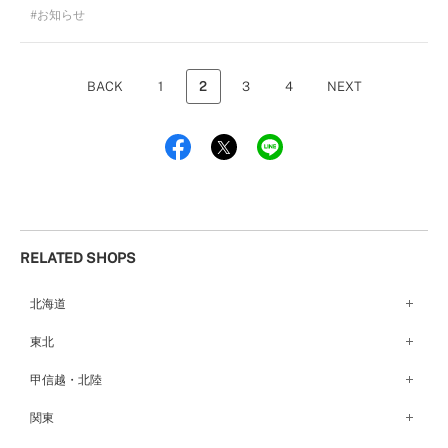
お知らせ
BACK
1
2
3
4
NEXT
RELATED SHOPS
北海道
札幌店（134）
東北
函館店（180）
弘前パークホテル店（180）
甲信越・北陸
青森店（254）
甲府店（63）
関東
仙台店（147）
新潟店（168）