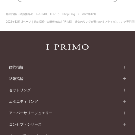
婚約指輪・結婚指輪の「I-PRIMO」TOP
Shop Blog
2022年12月
2022年12月 2ページ｜婚約指輪・結婚指輪はI-PRIMO 運命のリングが見つかるブライダルリング専門店I
婚約指輪
婚約指輪 (エンゲージリング)
結婚指輪
婚約指輪一覧
結婚指輪 (マリッジリング)
セットリング
素材から選ぶ
結婚指輪一覧
セットリング
エタニティリング
プラチナ
フォルムから選ぶ
素材から選ぶ
セットリング一覧
エタニティリング
アニバーサリージュエリー
イエローゴールド
ストレートライン
プラチナ
セッティングから選ぶ
フォルムから選ぶ
素材から選ぶ
エタニティリング一覧
アニバーサリージュエリー
コンセプトシリーズ
ピンクゴールド
ウェーブライン
イエローゴールド
ソリテール
ストレートライン
スタイルから選ぶ
プラチナ
セッティングから選ぶ
素材から選ぶ
アニバーサリージュエリー一覧
コンセプトシリーズ
ペールブラウンゴールド