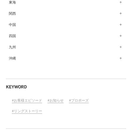
銀座本店（149）
東海
秋田店（123）
長野店（148）
新宿店（137）
名古屋栄店（125）
関西
盛岡大通店（203）
松本店（162）
池袋店（134）
名古屋駅前店（72）
なんばパークス店（146）
中国
山形店（153）
富山店（100）
吉祥寺マルイ店（111）
豊橋店（149）
梅田茶屋町店（84）
郡山モルティ店（153）
広島店（102）
四国
金沢店（139）
町田店（142）
岐阜店（122）
梅田ハービスENT店（85）
いわき店（129）
福山店（240）
福井店（117）
高松店（172）
九州
立川店（119）
近鉄四日市店（141）
近鉄あべのハルカス店（139）
岡山店（170）
松山店（171）
大宮店（145）
福岡天神店（117）
沖縄
静岡店（188）
神戸店（122）
米子しんまち天満屋店（43）
徳島店（205）
川越店（119）
博多マルイ店（111）
浜松店（150）
沖縄PARCO CITY店（190）
ホテルモントレ姫路店（91）
山口店（150）
高知店（134）
横浜元町店（133）
小倉店（149）
沼津店（154）
京都店（149）
横浜ベイクォーター店（120）
佐賀店（94）
KEYWORD
近鉄草津店（110）
ラゾーナ川崎プラザ店（84）
長崎店（217）
奈良店（168）
お客様エピソード
お知らせ
プロポーズ
ららぽーと湘南平塚店（87）
大分店（96）
和歌山MIO店（256）
そごう千葉店（124）
リングストーリー
熊本店（133）
ららぽーとTOKYO-BAY店（110）
宮崎店（136）
柏店（141）
鹿児島店（151）