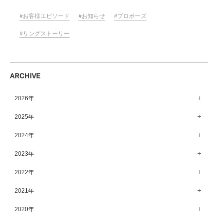
お客様エピソード
お知らせ
プロポーズ
リングストーリー
ARCHIVE
2026年
8月（15）
2025年
7月（64）
12月（65）
2024年
6月（58）
11月（56）
12月（71）
2023年
5月（62）
10月（67）
11月（61）
12月（71）
2022年
4月（55）
9月（50）
10月（60）
11月（61）
12月（72）
2021年
3月（64）
8月（67）
9月（57）
10月（66）
11月（77）
2月（50）
12月（69）
2020年
7月（68）
8月（64）
9月（53）