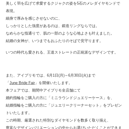
美しく羽を広げて求愛するクジャクの姿を5石のメレダイヤモンドで
表現。
細身で厚みを感じさせないのに、
しっかりとした強度があるのは、鍛造リングならでは。
なめらかな指通りで、肌の一部のような心地よさも叶えました。
結婚の女神が、いつまでもおふたりのそばで見守ります。
いつの時代も愛される、王道ストレートの正統派なデザインです。
また、アイプリモでは、6月1日(月)～6月30日(火)まで
「
June Bride Fair
」を開催いたします。
本フェアでは、期間中アイプリモ全店舗にて
婚約指輪をご購入の方に「ミニラウンドジュエリーケース」を、
結婚指輪をご購入の方に「ジュエリークリーナーセット」をプレゼン
トいたします。
この時期、厳選された特別なダイヤモンドを数多く取り揃え、
豊富なデザインバリエーションの中からお選びいただくことができま