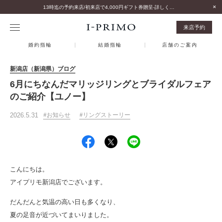
13時迄の予約来店/初来店で4,000円ギフト券贈呈-詳しくはこちら-
来店予約
婚約指輪
結婚指輪
店舗のご案内
新潟店（新潟県）ブログ
6月にちなんだマリッジリングとブライダルフェア
のご紹介【ユノー】
2026.5.31
お知らせ
リングストーリー
こんにちは。
アイプリモ新潟店でございます。
だんだんと気温の高い日も多くなり、
夏の足音が近づいてまいりました。