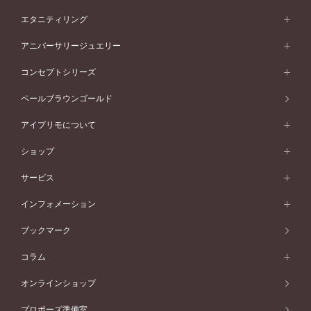
素材から選ぶ
結婚指輪一覧
セットリング
エタニティリング
プラチナ
フォルムから選ぶ
素材から選ぶ
セットリング一覧
エタニティリング
アニバーサリージュエリー
イエローゴールド
ストレートライン
プラチナ
セッティングから選ぶ
フォルムから選ぶ
素材から選ぶ
エタニティリング一覧
アニバーサリージュエリー
コンセプトシリーズ
ピンクゴールド
ウェーブライン
イエローゴールド
ソリテール
ストレートライン
スタイルから選ぶ
プラチナ
セッティングから選ぶ
素材から選ぶ
アニバーサリージュエリー一覧
コンセプトシリーズ
ペールブラウンゴールド
ペールブラウンゴールド
V字ライン
ピンクゴールド
ワンサイドメレ
ウェーブライン
シンプル
イエローゴールド
プレーン
価格帯から選ぶ
スタイルから選ぶ
プラチナ
ネックレス
コンビネーション
オリジンビリーフ
ペールブラウンゴールド
ダブルサイドメレ
アイプリモについて
V字ライン
フェミニン
ピンクゴールド
ワンメレ
50万円台～
シンプル
イエローゴールド
婚約指輪ガイド
ベビーリング
価格帯から選ぶ
フラワリー
コンビネーション
ラインメレ
モード
アイプリモについて
ペールブラウンゴールド
セベラルメレ
ショップ
40万円台～
フェミニン
ピンクゴールド
ファッションリング
50万円～
婚約指輪 人気ランキング
結婚指輪 人気ランキング
初空
エレガント
コンビネーション
ラインメレ
30万円台～
®
モード
パーソナルハンド診断
店舗一覧
ペールブラウンゴールド
ブレスレット
サービス
40万円～50万円
婚約ネックレス
エトワル
ゴージャス
20万円台～
エレガント
ピアス
30万円～40万円
デザインへのこだわり
プロポーズサポート
スワハ
北海道
インフォメーション
ダイヤモンドシェイプコレクション
10万円台～
ゴージャス
イヤリング
20万円～30万円
品質へのこだわり
プレミオン
サービス
ご来店予約について
札幌店
ブックマーク
®
パーフェクトプロポーズリング
アニバーサリーギフト
10万円～20万円
一生涯のメンテナンス
函館店
アフターサービス
ニュース一覧
コラム
ダイヤモンドプロポーズ
取扱店)エヴァンスブライダル 旭川本店
近くに店舗がある
ご購入方法・仕上げ日数
お客様の声
コラム
オンラインショップ
プロミスダイヤモンド&バースストーン
東北
SWEET STORIES
ダイヤモンド
プロポーズ準備室