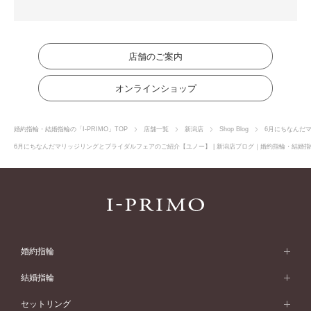
店舗のご案内
オンラインショップ
婚約指輪・結婚指輪の「I-PRIMO」TOP
店舗一覧
新潟店
Shop Blog
6月にちなんだ
6月にちなんだマリッジリングとブライダルフェアのご紹介【ユノー】 | 新潟店ブログ｜婚約指輪・結婚指輪は
婚約指輪
婚約指輪 (エンゲージリング)
結婚指輪
婚約指輪一覧
結婚指輪 (マリッジリング)
セットリング