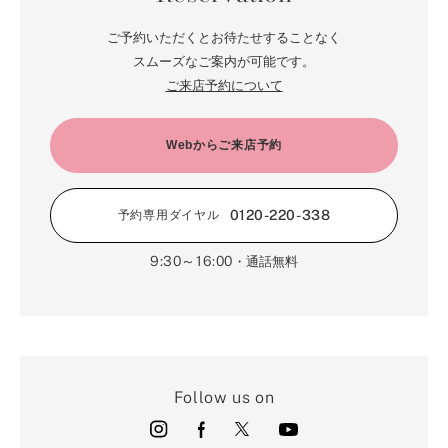
4月（64）
5月（58）
6月（14）
1月（72）
7月（22）
2月（68）
ご予約いただくとお待たせすることなく
3月（68）
5月（17）
6月（19）
スムーズなご案内が可能です。
1月（64）
2月（66）
4月（12）
ご来店予約について
5月（14）
1月（60）
3月（15）
4月（9）
2月（16）
Webからご来店予約
3月（5）
1月（17）
0120-220-338
予約専用ダイヤル
9:30～16:00
・通話無料
Follow us on