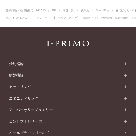
婚約指輪・結婚指輪の「I-PRIMO」TOP
店舗一覧
新潟店
Shop Blog
春にぴったりな
春にぴったりな花モチーフジュエリー【ヒマリア・キファ】 | 新潟店ブログ｜婚約指輪・結婚指輪はI-PRI
婚約指輪
婚約指輪 (エンゲージリング)
結婚指輪
婚約指輪一覧
結婚指輪 (マリッジリング)
セットリング
素材から選ぶ
結婚指輪一覧
セットリング
エタニティリング
プラチナ
フォルムから選ぶ
素材から選ぶ
セットリング一覧
エタニティリング
アニバーサリージュエリー
イエローゴールド
ストレートライン
プラチナ
セッティングから選ぶ
フォルムから選ぶ
素材から選ぶ
エタニティリング一覧
アニバーサリージュエリー
コンセプトシリーズ
ピンクゴールド
ウェーブライン
イエローゴールド
ソリテール
ストレートライン
スタイルから選ぶ
プラチナ
セッティングから選ぶ
素材から選ぶ
アニバーサリージュエリー一覧
コンセプトシリーズ
ペールブラウンゴールド
ペールブラウンゴールド
V字ライン
ピンクゴールド
ワンサイドメレ
ウェーブライン