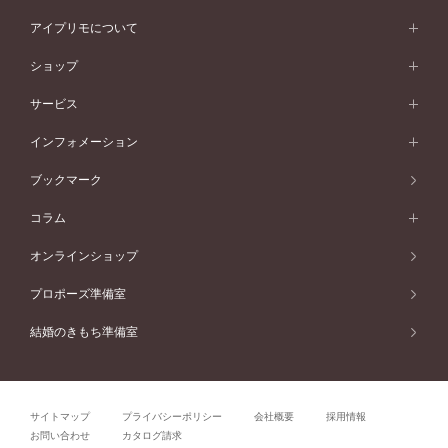
シンプル
イエローゴールド
プレーン
価格帯から選ぶ
スタイルから選ぶ
プラチナ
ネックレス
コンビネーション
オリジンビリーフ
ペールブラウンゴールド
ダブルサイドメレ
アイプリモについて
V字ライン
フェミニン
ピンクゴールド
ワンメレ
50万円台～
シンプル
イエローゴールド
婚約指輪ガイド
ベビーリング
価格帯から選ぶ
フラワリー
コンビネーション
ラインメレ
モード
アイプリモについて
ペールブラウンゴールド
セベラルメレ
ショップ
40万円台～
フェミニン
ピンクゴールド
ファッションリング
50万円～
婚約指輪 人気ランキング
結婚指輪 人気ランキング
初空
エレガント
コンビネーション
ラインメレ
30万円台～
®
モード
パーソナルハンド診断
店舗一覧
ペールブラウンゴールド
ブレスレット
サービス
40万円～50万円
婚約ネックレス
エトワル
ゴージャス
20万円台～
エレガント
ピアス
30万円～40万円
デザインへのこだわり
プロポーズサポート
スワハ
北海道
インフォメーション
ダイヤモンドシェイプコレクション
10万円台～
ゴージャス
イヤリング
20万円～30万円
品質へのこだわり
プレミオン
サービス
ご来店予約について
札幌店
ブックマーク
®
パーフェクトプロポーズリング
アニバーサリーギフト
10万円～20万円
一生涯のメンテナンス
函館店
アフターサービス
ニュース一覧
コラム
ダイヤモンドプロポーズ
取扱店)エヴァンスブライダル 旭川本店
近くに店舗がある
ご購入方法・仕上げ日数
お客様の声
コラム
オンラインショップ
プロミスダイヤモンド&バースストーン
東北
SWEET STORIES
ダイヤモンド
プロポーズ準備室
婚約指輪
ブライダルアイテム
仙台店
ショップブログ
結婚のきもち準備室
結婚指輪
青森店
公式アンバサダー
リング
弘前パークホテル店
よくあるご質問
プロポーズ
秋田店
サイトマップ
プライバシーポリシー
会社概要
採用情報
結婚関連
盛岡大通店
お問い合わせ
カタログ請求