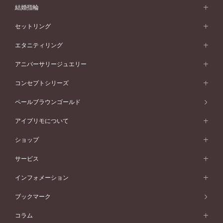
婚約指輪 (エンゲージリング)
結婚指輪
婚約指輪一覧
結婚指輪 (マリッジリング)
セットリング
素材から選ぶ
結婚指輪一覧
セットリング
エタニティリング
プラチナ
フォルムから選ぶ
素材から選ぶ
セットリング一覧
エタニティリング
アニバーサリージュエリー
イエローゴールド
ストレートライン
プラチナ
セッティングから選ぶ
フォルムから選ぶ
素材から選ぶ
エタニティリング一覧
アニバーサリージュエリー
コンセプトシリーズ
ピンクゴールド
ウェーブライン
イエローゴールド
ソリテール
ストレートライン
スタイルから選ぶ
プラチナ
セッティングから選ぶ
素材から選ぶ
アニバーサリージュエリー一覧
コンセプトシリーズ
ペールブラウンゴールド
ペールブラウンゴールド
V字ライン
ピンクゴールド
ワンサイドメレ
ウェーブライン
シンプル
イエローゴールド
プレーン
価格帯から選ぶ
スタイルから選ぶ
プラチナ
ネックレス
コンビネーション
オリジンビリーフ
ペールブラウンゴールド
ダブルサイドメレ
アイプリモについて
V字ライン
フェミニン
ピンクゴールド
ワンメレ
50万円台～
シンプル
イエローゴールド
婚約指輪ガイド
ベビーリング
価格帯から選ぶ
フラワリー
コンビネーション
ラインメレ
モード
アイプリモについて
ペールブラウンゴールド
セベラルメレ
ショップ
40万円台～
フェミニン
ピンクゴールド
ファッションリング
50万円～
婚約指輪 人気ランキング
結婚指輪 人気ランキング
初空
エレガント
コンビネーション
ラインメレ
30万円台～
®
モード
パーソナルハンド診断
店舗一覧
ペールブラウンゴールド
ブレスレット
サービス
40万円～50万円
婚約ネックレス
エトワル
ゴージャス
20万円台～
エレガント
ピアス
30万円～40万円
デザインへのこだわり
プロポーズサポート
スワハ
北海道
インフォメーション
ダイヤモンドシェイプコレクション
10万円台～
ゴージャス
イヤリング
20万円～30万円
品質へのこだわり
プレミオン
サービス
ご来店予約について
札幌店
ブックマーク
®
パーフェクトプロポーズリング
アニバーサリーギフト
10万円～20万円
一生涯のメンテナンス
函館店
アフターサービス
ニュース一覧
コラム
ダイヤモンドプロポーズ