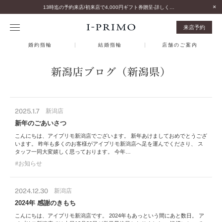
13時迄の予約来店/初来店で4,000円ギフト券贈呈-詳しくはこちら-
来店予約
婚約指輪
結婚指輪
店舗のご案内
新潟店ブログ（新潟県）
2025.1.7
新潟店
新年のごあいさつ
こんにちは、アイプリモ新潟店でございます。 新年あけましておめでとうござ
います。 昨年も多くのお客様がアイプリモ新潟店へ足を運んでくださり、 ス
タッフ一同大変嬉しく思っております。 今年…
お知らせ
2024.12.30
新潟店
2024年 感謝のきもち
こんにちは、アイプリモ新潟店です。 2024年もあっという間にあと数日。 ア