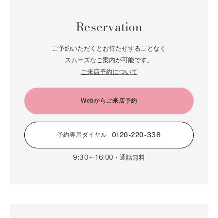
5月（85）
6月（66）
1月（66）
7月（66）
2月（126）
8月（18）
3月（71）
9月（15）
4月（80）
5月（65）
Reservation
6月（59）
1月（4）
7月（22）
2月（71）
8月（21）
3月（71）
4月（64）
5月（58）
6月（14）
1月（72）
7月（22）
2月（68）
ご予約いただくとお待たせすることなく
3月（68）
5月（17）
6月（19）
スムーズなご案内が可能です。
1月（64）
2月（66）
4月（12）
ご来店予約について
5月（14）
1月（60）
3月（15）
4月（9）
2月（16）
Webからご来店予約
3月（5）
1月（17）
0120-220-338
予約専用ダイヤル
9:30～16:00
・通話無料