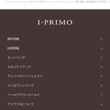
アコヤパール ネックレス&ピアス 65/70｜アニバーサリージュエリー｜婚約指輪・結婚指輪はI-PRIMO
婚約指輪
婚約指輪 (エンゲージリング)
結婚指輪
婚約指輪一覧
結婚指輪 (マリッジリング)
セットリング
素材から選ぶ
結婚指輪一覧
セットリング
エタニティリング
プラチナ
フォルムから選ぶ
素材から選ぶ
セットリング一覧
エタニティリング
アニバーサリージュエリー
イエローゴールド
ストレートライン
プラチナ
セッティングから選ぶ
フォルムから選ぶ
素材から選ぶ
エタニティリング一覧
アニバーサリージュエリー
コンセプトシリーズ
ピンクゴールド
ウェーブライン
イエローゴールド
ソリテール
ストレートライン
スタイルから選ぶ
プラチナ
セッティングから選ぶ
素材から選ぶ
アニバーサリージュエリー一覧
コンセプトシリーズ
ペールブラウンゴールド
ペールブラウンゴールド
V字ライン
ピンクゴールド
ワンサイドメレ
ウェーブライン
シンプル
イエローゴールド
プレーン
価格帯から選ぶ
スタイルから選ぶ
プラチナ
ネックレス
コンビネーション
オリジンビリーフ
ペールブラウンゴールド
ダブルサイドメレ
アイプリモについて
V字ライン
フェミニン
ピンクゴールド
ワンメレ
50万円台～
シンプル
イエローゴールド
婚約指輪ガイド
ベビーリング
価格帯から選ぶ
フラワリー