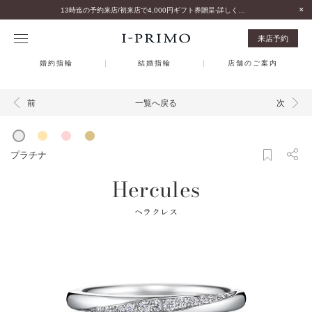
13時迄の予約来店/初来店で4,000円ギフト券贈呈-詳しくはこちら-
来店予約
婚約指輪
結婚指輪
店舗のご案内
一覧へ戻る
前
次
プラチナ
Hercules
ヘラクレス