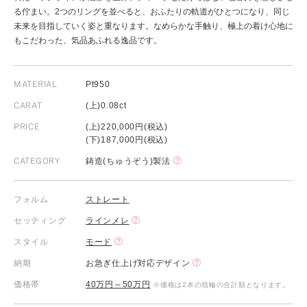
る佇まい。2つのリングを並べると、おふたりの軌道がひとつになり、同じ
未来を目指していく姿と重なります。なめらかな手触り、極上の着け心地に
もこだわった、気品あふれる逸品です。
MATERIAL
Pt950
CARAT
(上)0.08ct
PRICE
(上)220,000円(税込)
(下)187,000円(税込)
CATEGORY
鋳造(ちゅうぞう)製法
フォルム
ストレート
セッティング
ラインメレ
スタイル
モード
納期
お急ぎ仕上げ対応デザイン
価格帯
40万円～50万円
※価格は2本の指輪の合計額となります。