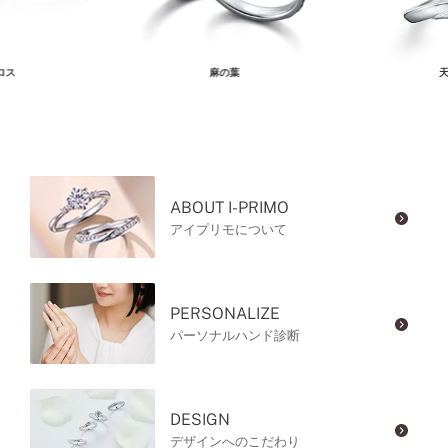
ロス
麻の葉
天
ABOUT I-PRIMO
アイプリモについて
PERSONALIZE
パーソナルハンド診断
DESIGN
デザインへのこだわり