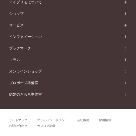
オリジンビリーフ
ペールブラウンゴールド
ダブルサイドメレ
アイプリモについて
V字ライン
フェミニン
ピンクゴールド
ワンメレ
50万円台～
シンプル
イエローゴールド
婚約指輪ガイド
ベビーリング
価格帯から選ぶ
フラワリー
コンビネーション
ラインメレ
モード
アイプリモについて
ペールブラウンゴールド
セベラルメレ
ショップ
40万円台～
フェミニン
ピンクゴールド
ファッションリング
50万円～
婚約指輪 人気ランキング
結婚指輪 人気ランキング
初空
エレガント
コンビネーション
ラインメレ
30万円台～
®
モード
パーソナルハンド診断
店舗一覧
ペールブラウンゴールド
ブレスレット
サービス
40万円～50万円
婚約ネックレス
エトワル
ゴージャス
20万円台～
エレガント
ピアス
30万円～40万円
デザインへのこだわり
プロポーズサポート
スワハ
北海道
インフォメーション
ダイヤモンドシェイプコレクション
10万円台～
ゴージャス
イヤリング
20万円～30万円
品質へのこだわり
プレミオン
サービス
ご来店予約について
札幌店
ブックマーク
®
パーフェクトプロポーズリング
アニバーサリーギフト
10万円～20万円
一生涯のメンテナンス
函館店
アフターサービス
ニュース一覧
コラム
ダイヤモンドプロポーズ
取扱店)エヴァンスブライダル 旭川本店
近くに店舗がある
ご購入方法・仕上げ日数
お客様の声
コラム
オンラインショップ
プロミスダイヤモンド&バースストーン
東北
SWEET STORIES
ダイヤモンド
プロポーズ準備室
婚約指輪
ブライダルアイテム
仙台店
ショップブログ
結婚のきもち準備室
結婚指輪
青森店
公式アンバサダー
リング
弘前パークホテル店
よくあるご質問
プロポーズ
秋田店
サイトマップ
プライバシーポリシー
会社概要
採用情報
結婚関連
盛岡大通店
お問い合わせ
カタログ請求
山形店
関連コラム