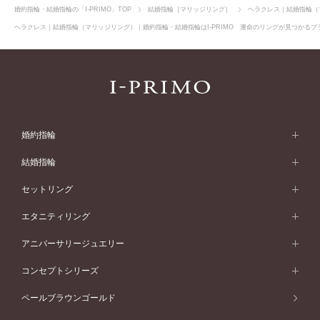
婚約指輪・結婚指輪の「I-PRIMO」TOP
結婚指輪［マリッジリング］
ヘラクレス｜結婚指輪（
ヘラクレス｜結婚指輪（マリッジリング）｜婚約指輪・結婚指輪はI-PRIMO 運命のリングが見つかるブラ
婚約指輪
婚約指輪 (エンゲージリング)
結婚指輪
婚約指輪一覧
結婚指輪 (マリッジリング)
セットリング
素材から選ぶ
結婚指輪一覧
セットリング
エタニティリング
プラチナ
フォルムから選ぶ
素材から選ぶ
セットリング一覧
エタニティリング
アニバーサリージュエリー
イエローゴールド
ストレートライン
プラチナ
セッティングから選ぶ
フォルムから選ぶ
素材から選ぶ
エタニティリング一覧
アニバーサリージュエリー
コンセプトシリーズ
ピンクゴールド
ウェーブライン
イエローゴールド
ソリテール
ストレートライン
スタイルから選ぶ
プラチナ
セッティングから選ぶ
素材から選ぶ
アニバーサリージュエリー一覧
コンセプトシリーズ
ペールブラウンゴールド
ペールブラウンゴールド
V字ライン
ピンクゴールド
ワンサイドメレ
ウェーブライン
シンプル
イエローゴールド
プレーン
価格帯から選ぶ
スタイルから選ぶ
プラチナ
ネックレス
コンビネーション