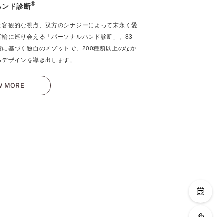
®
ハンド診断
と客観的な視点、双方のシナジーによって末永く愛
指輪に巡り会える「パーソナルハンド診断」。83
績に基づく独自のメゾットで、200種類以上のなか
るデザインを導き出します。
W MORE