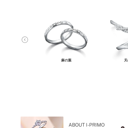
アロス
麻の葉
天
ABOUT I-PRIMO