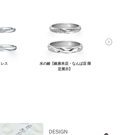
クレス
水の綾【銀座本店・なんば店 限
ヴィシ
定展示】
DESIGN