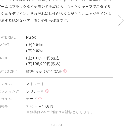
アームにブラックダイヤモンドを縦にあしらったシャープでスタイリ
ッシュなデザイン。それぞれに個性がありながらも、エッジラインは
共通する絶妙なペア。着け心地も抜群です。
FOLLOW US ON
ATERIAL
Pt950
ARAT
(上)0.04ct
(下)0.02ct
RICE
(上)181,500円(税込)
(下)198,000円(税込)
ATEGORY
鋳造(ちゅうぞう)製法
フォルム
ストレート
セッティング
ソリテール
スタイル
モード
価格帯
30万円～40万円
※価格は2本の指輪の合計額となります。
CLOSE