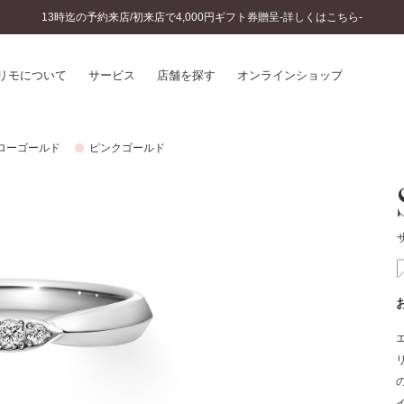
13時迄の予約来店/初来店で4,000円ギフト券贈呈-詳しくはこちら-
リモについて
サービス
店舗を探す
オンラインショップ
ローゴールド
ピンクゴールド
プリモについて
婚約指輪とは
結婚指輪とは
®
ソナルハンド診断
セットリングとは
インへのこだわり
エタニティリングとは
へのこだわり
涯のメンテナンス
ニュース一覧
に店舗がある
お客様の声
SWEET STORIES
ビス
ショップブログ
ターサービス
コラム
入方法・仕上げ日数
よくあるご質問