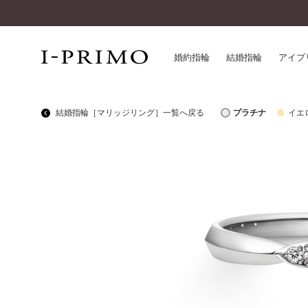
婚約指輪
結婚指輪
アイプ
結婚指輪［マリッジリング］一覧へ戻る
プラチナ
イエ
婚約指輪一覧
アイ
結婚指輪一覧
パー
セットリング一覧
デザ
エタニティリング一覧
品質
アニバーサリージュエリー一覧
一生
近く
コレクション
®
パーフェクトプロポーズリング
サー
ダイヤモンドプロポーズ
アフ
婚約ネックレス
ご購
ダイヤモンドシェイプコレクション