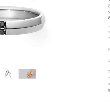
ミスダイヤモンド&バースストー
イダルアイテム
ポーズサポート
M
C
ップ
一覧
P
店予約について
C