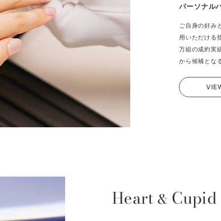
パーソナル
ご自身の好み
用いただける
万組の成約実
から候補とな
VIE
Heart
Cupid
&