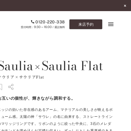
0120-220-338
来店予約
9:30～16:00
受付時間：
/ 通話無料
ブックマーク
Saulia
Saulia Flat
×
ONLINE SHOP
サウリア×サウリアFlat
ご来店予約
予約専用ダイヤル
お互いの個性が、輝きながら調和する。
0120-220-338
9:30～16:00
（受付時間：
・通話無料）
エッジの効いた存在感のあるアーム、マテリアルの美しさが映えるボ
リューム感。太陽の神「サウレ」の名に由来する、ストレートライン
カタログ請求
のマリッジリングです。リボンのように絞った中央に、3石のメレダ
お問い合わせ
イヤモンドを埋め込んだ可憐な佇まい。ずっしりとした重厚感のある