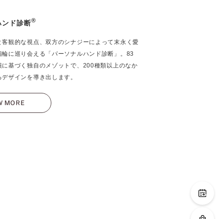
®
ハンド診断
と客観的な視点、双方のシナジーによって末永く愛
指輪に巡り会える「パーソナルハンド診断」。83
績に基づく独自のメゾットで、200種類以上のなか
るデザインを導き出します。
W MORE