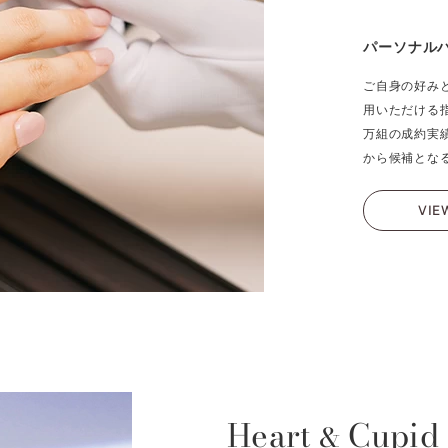
パーソナル
ご自身の好み
用いただける
万組の成約実
から候補とな
VIE
Heart
Cupid
&