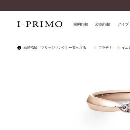
婚約指輪
結婚指輪
アイプ
結婚指輪［マリッジリング］一覧へ戻る
プラチナ
イエ
婚約指輪一覧
アイ
結婚指輪一覧
パー
セットリング一覧
デザ
エタニティリング一覧
品質
アニバーサリージュエリー一覧
一生
近く
コレクション
®
パーフェクトプロポーズリング
サー
ダイヤモンドプロポーズ
アフ
婚約ネックレス
ご購
ダイヤモンドシェイプコレクション