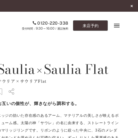
0120-220-338
来店予約
9:30～16:00
受付時間：
/ 通話無料
ブックマーク
Saulia
Saulia Flat
×
ONLINE SHOP
サウリア×サウリアFlat
ご来店予約
予約専用ダイヤル
お互いの個性が、輝きながら調和する。
0120-220-338
9:30～16:00
（受付時間：
・通話無料）
エッジの効いた存在感のあるアーム、マテリアルの美しさが映えるボ
リューム感。太陽の神「サウレ」の名に由来する、ストレートライン
カタログ請求
のマリッジリングです。リボンのように絞った中央に、3石のメレダ
お問い合わせ
イヤモンドを埋め込んだ可憐な佇まい。ずっしりとした重厚感のある