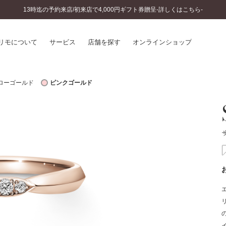
13時迄の予約来店/初来店で4,000円ギフト券贈呈-詳しくはこちら-
リモについて
サービス
店舗を探す
オンラインショップ
ローゴールド
ピンクゴールド
プリモについて
婚約指輪とは
結婚指輪とは
®
ソナルハンド診断
セットリングとは
インへのこだわり
エタニティリングとは
へのこだわり
涯のメンテナンス
ニュース一覧
に店舗がある
お客様の声
SWEET STORIES
ビス
ショップブログ
ターサービス
コラム
入方法・仕上げ日数
よくあるご質問