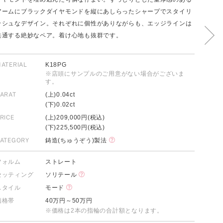
アームにブラックダイヤモンドを縦にあしらったシャープでスタイリ
ッシュなデザイン。それぞれに個性がありながらも、エッジラインは
共通する絶妙なペア。着け心地も抜群です。
FOLLOW US ON
ATERIAL
K18PG
※店頭にサンプルのご用意がない場合がございま
す。
ARAT
(上)0.04ct
(下)0.02ct
RICE
(上)209,000円(税込)
(下)225,500円(税込)
ATEGORY
鋳造(ちゅうぞう)製法
フォルム
ストレート
セッティング
ソリテール
スタイル
モード
価格帯
40万円～50万円
※価格は2本の指輪の合計額となります。