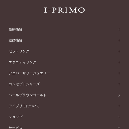
婚約指輪
婚約指輪 (エンゲージリング)
結婚指輪
婚約指輪一覧
結婚指輪 (マリッジリング)
セットリング
素材から選ぶ
結婚指輪一覧
セットリング
エタニティリング
プラチナ
フォルムから選ぶ
素材から選ぶ
セットリング一覧
エタニティリング
アニバーサリージュエリー
イエローゴールド
ストレートライン
プラチナ
セッティングから選ぶ
フォルムから選ぶ
素材から選ぶ
エタニティリング一覧
アニバーサリージュエリー
コンセプトシリーズ
ピンクゴールド
ウェーブライン
イエローゴールド
ソリテール
ストレートライン
スタイルから選ぶ
プラチナ
セッティングから選ぶ
素材から選ぶ
アニバーサリージュエリー一覧
コンセプトシリーズ
ペールブラウンゴールド
ペールブラウンゴールド
V字ライン
ピンクゴールド
ワンサイドメレ
ウェーブライン
シンプル
イエローゴールド
プレーン
価格帯から選ぶ
スタイルから選ぶ
プラチナ
ネックレス
コンビネーション
オリジンビリーフ
ペールブラウンゴールド
ダブルサイドメレ
アイプリモについて
V字ライン
フェミニン
ピンクゴールド
ワンメレ
50万円台～
シンプル
イエローゴールド
婚約指輪ガイド
ベビーリング
価格帯から選ぶ
フラワリー
コンビネーション
ラインメレ
モード
アイプリモについて
ペールブラウンゴールド
セベラルメレ
ショップ
40万円台～
フェミニン
ピンクゴールド
ファッションリング
50万円～
婚約指輪 人気ランキング
結婚指輪 人気ランキング
初空
エレガント
コンビネーション
ラインメレ
30万円台～
®
モード
パーソナルハンド診断
店舗一覧
ペールブラウンゴールド
ブレスレット
サービス
40万円～50万円