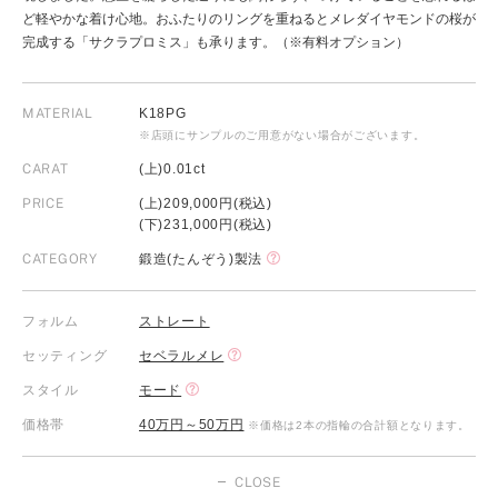
ど軽やかな着け心地。おふたりのリングを重ねるとメレダイヤモンドの桜が
完成する「サクラプロミス」も承ります。（※有料オプション）
MATERIAL
K18PG
※店頭にサンプルのご用意がない場合がございます。
CARAT
(上)0.01ct
PRICE
(上)209,000円(税込)
(下)231,000円(税込)
CATEGORY
鍛造(たんぞう)製法
フォルム
ストレート
セッティング
セベラルメレ
スタイル
モード
価格帯
40万円～50万円
※価格は2本の指輪の合計額となります。
CLOSE