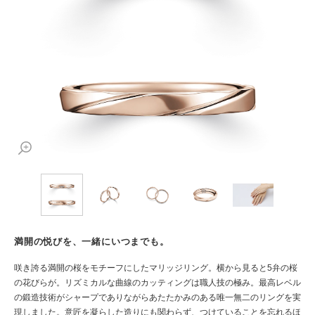
満開の悦びを、一緒にいつまでも。
咲き誇る満開の桜をモチーフにしたマリッジリング。横から見ると5弁の桜
の花びらが。リズミカルな曲線のカッティングは職人技の極み。最高レベル
の鍛造技術がシャープでありながらあたたかみのある唯一無二のリングを実
現しました。意匠を凝らした造りにも関わらず、つけていることを忘れるほ