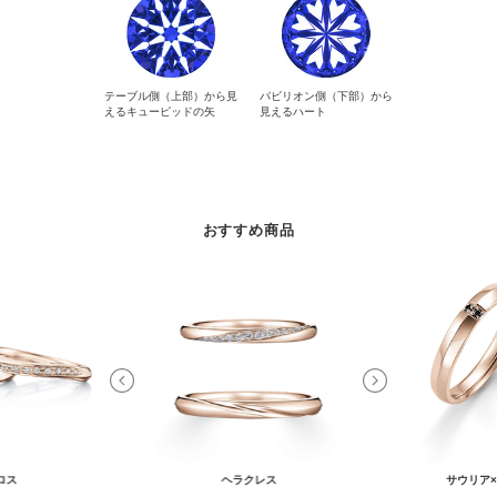
テーブル側（上部）から見
パビリオン側（下部）から
えるキューピッドの矢
見えるハート
おすすめ商品
ロス
ヘラクレス
サウリア×