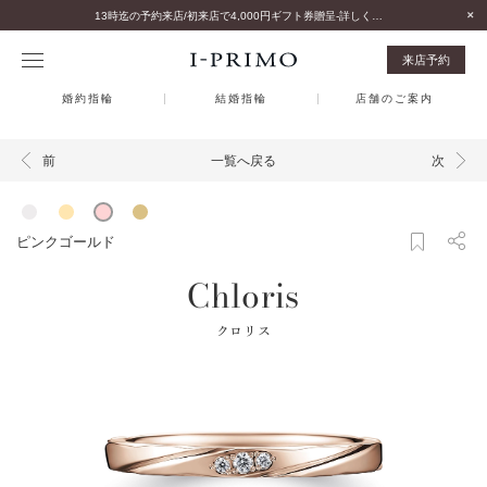
13時迄の予約来店/初来店で4,000円ギフト券贈呈-詳しくはこちら-
来店予約
婚約指輪
結婚指輪
店舗のご案内
一覧へ戻る
前
次
ピンクゴールド
Chloris
クロリス