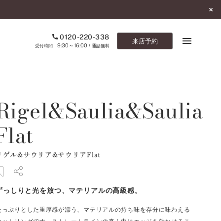
0120-220-338
来店予約
9:30～16:00
受付時間：
/ 通話無料
ブックマーク
Rigel&Saulia&Saulia
ONLINE SHOP
Flat
ご来店予約
リゲル&サウリア&サウリアFlat
予約専用ダイヤル
0120-220-338
9:30～16:00
（受付時間：
・通話無料）
ずっしりと光を放つ、マテリアルの高級感。
カタログ請求
たっぷりとした重厚感が漂う、マテリアルの持ち味を存分に味わえる
お問い合わせ