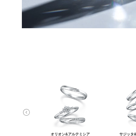
ィ&オーロラ
オリオン&アルテミシア
サジッタ