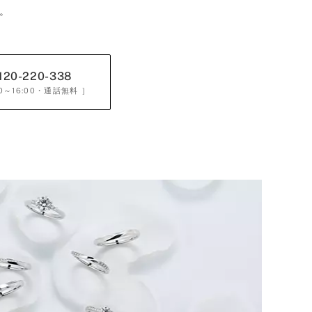
。
120-220-338
0～16:00
・通話無料 ］