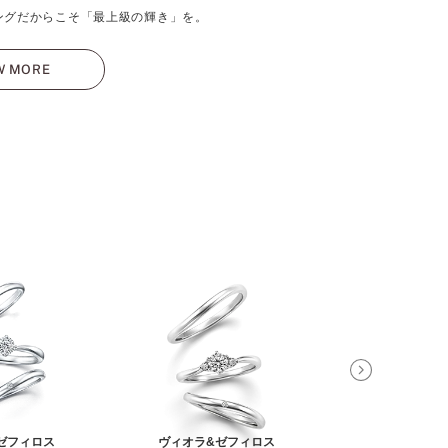
ングだからこそ「最上級の輝き」を。
W MORE
ゼフィロス
ヴィオラ&ゼフィロス
アンティアーレ