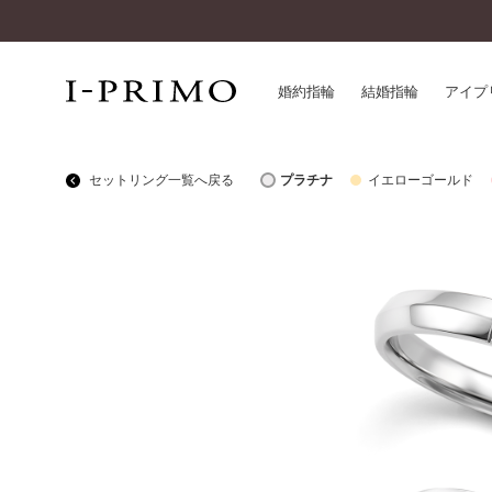
婚約指輪
結婚指輪
アイプ
セットリング一覧へ戻る
プラチナ
イエローゴールド
婚約指輪一覧
アイ
結婚指輪一覧
パー
セットリング一覧
デザ
エタニティリング一覧
品質
アニバーサリージュエリー一覧
一生
近く
コレクション
®
パーフェクトプロポーズリング
サー
ダイヤモンドプロポーズ
アフ
婚約ネックレス
ご購
ダイヤモンドシェイプコレクション