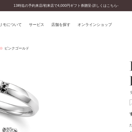
13時迄の予約来店/初来店で4,000円ギフト券贈呈-詳しくはこちら-
リモについて
サービス
店舗を探す
オンラインショップ
ピンクゴールド
プリモについて
婚約指輪とは
結婚指輪とは
®
ソナルハンド診断
セットリングとは
インへのこだわり
エタニティリングとは
へのこだわり
涯のメンテナンス
ニュース一覧
に店舗がある
お客様の声
SWEET STORIES
ビス
ショップブログ
ターサービス
コラム
入方法・仕上げ日数
よくあるご質問