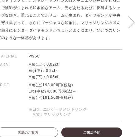
セットリングです。ストレートラインの真ん中にエッジを効かせるこ
とで陰影が生まれる印象的なアーム。光があたるたびに反射するシャ
ープな輝き。重ねることでボリュームが生まれ、ダイヤモンドが中央
に寄り集まって、さらにゴージャスな印象に。マリッジリングの凹ん
FOLLOW US ON
だ部分にセンターダイヤモンドがちょうどよく収まり、ひとつのリン
グのような一体感があります。
ATERIAL
Pt950
ARAT
Mrg(上)：0.02ct
Erg(中)：0.2ct～
Mrg(下)：0.05ct
RICE
Mrg(上)198,000円(税込)
Erg(中)294,800円(税込)～
Mrg(下)181,500円(税込)
※Erg：エンゲージメントリング
Mrg：マリッジリング
店舗のご案内
ご来店予約