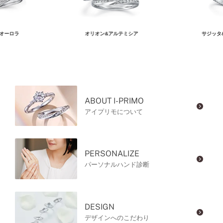
オーロラ
オリオン&アルテミシア
サジッタ
ABOUT I-PRIMO
アイプリモについて
PERSONALIZE
パーソナルハンド診断
DESIGN
デザインへのこだわり