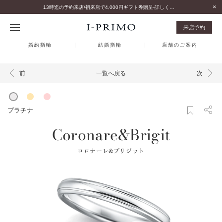
13時迄の予約来店/初来店で4,000円ギフト券贈呈-詳しくはこちら-
来店予約
婚約指輪
結婚指輪
店舗のご案内
一覧へ戻る
前
次
プラチナ
Coronare&Brigit
コロナーレ&ブリジット