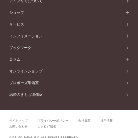
ダブルサイドメレ
アイプリモについて
V字ライン
フェミニン
ピンクゴールド
ワンメレ
50万円台～
シンプル
イエローゴールド
婚約指輪ガイド
ベビーリング
価格帯から選ぶ
フラワリー
コンビネーション
ラインメレ
モード
アイプリモについて
ペールブラウンゴールド
セベラルメレ
ショップ
40万円台～
フェミニン
ピンクゴールド
ファッションリング
50万円～
婚約指輪 人気ランキング
結婚指輪 人気ランキング
初空
エレガント
コンビネーション
ラインメレ
30万円台～
®
モード
パーソナルハンド診断
店舗一覧
ペールブラウンゴールド
ブレスレット
サービス
40万円～50万円
婚約ネックレス
エトワル
ゴージャス
20万円台～
エレガント
ピアス
30万円～40万円
デザインへのこだわり
プロポーズサポート
スワハ
北海道
インフォメーション
ダイヤモンドシェイプコレクション
10万円台～
ゴージャス
イヤリング
20万円～30万円
品質へのこだわり
プレミオン
サービス
ご来店予約について
札幌店
ブックマーク
®
パーフェクトプロポーズリング
アニバーサリーギフト
10万円～20万円
一生涯のメンテナンス
函館店
アフターサービス
ニュース一覧
コラム
ダイヤモンドプロポーズ
取扱店)エヴァンスブライダル 旭川本店
近くに店舗がある
ご購入方法・仕上げ日数
お客様の声
コラム
オンラインショップ
プロミスダイヤモンド&バースストーン
東北
SWEET STORIES
ダイヤモンド
プロポーズ準備室
婚約指輪
ブライダルアイテム
仙台店
ショップブログ
結婚のきもち準備室
結婚指輪
青森店
公式アンバサダー
リング
弘前パークホテル店
よくあるご質問
プロポーズ
秋田店
サイトマップ
プライバシーポリシー
会社概要
採用情報
結婚関連
盛岡大通店
お問い合わせ
カタログ請求
山形店
関連コラム
© PRIMO JAPAN INC. ALL RIGHTS RESERVED.