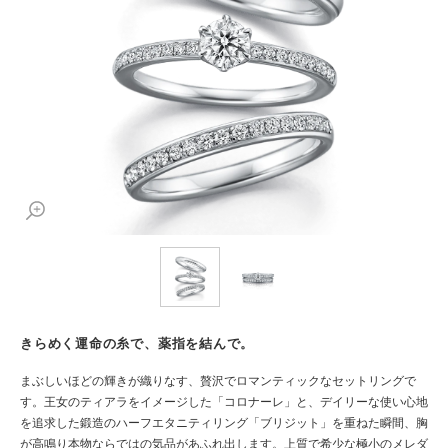
きらめく運命の糸で、薬指を結んで。
まぶしいほどの輝きが織りなす、贅沢でロマンティックなセットリングで
す。王女のティアラをイメージした「コロナーレ」と、デイリーな使い心地
を追求した鍛造のハーフエタニティリング「ブリジット」を重ねた瞬間、胸
が高鳴り本物ならではの気品があふれ出します。上質で希少な極小のメレダ