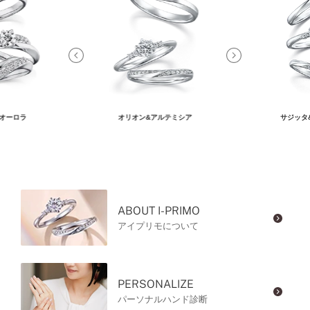
オーロラ
オリオン&アルテミシア
サジッタ
ABOUT I-PRIMO
アイプリモについて
PERSONALIZE
パーソナルハンド診断