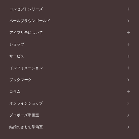
イエローゴールド
ストレートライン
プラチナ
セッティングから選ぶ
フォルムから選ぶ
素材から選ぶ
エタニティリング一覧
アニバーサリージュエリー
コンセプトシリーズ
ピンクゴールド
ウェーブライン
イエローゴールド
ソリテール
ストレートライン
スタイルから選ぶ
プラチナ
セッティングから選ぶ
素材から選ぶ
アニバーサリージュエリー一覧
コンセプトシリーズ
ペールブラウンゴールド
ペールブラウンゴールド
V字ライン
ピンクゴールド
ワンサイドメレ
ウェーブライン
シンプル
イエローゴールド
プレーン
価格帯から選ぶ
スタイルから選ぶ
プラチナ
ネックレス
コンビネーション
オリジンビリーフ
ペールブラウンゴールド
ダブルサイドメレ
アイプリモについて
V字ライン
フェミニン
ピンクゴールド
ワンメレ
50万円台～
シンプル
イエローゴールド
婚約指輪ガイド
ベビーリング
価格帯から選ぶ
フラワリー
コンビネーション
ラインメレ
モード
アイプリモについて
ペールブラウンゴールド
セベラルメレ
ショップ
40万円台～
フェミニン
ピンクゴールド
ファッションリング
50万円～
婚約指輪 人気ランキング
結婚指輪 人気ランキング
初空
エレガント
コンビネーション
ラインメレ
30万円台～
®
モード
パーソナルハンド診断
店舗一覧
ペールブラウンゴールド
ブレスレット
サービス
40万円～50万円
婚約ネックレス
エトワル
ゴージャス
20万円台～
エレガント
ピアス
30万円～40万円
デザインへのこだわり
プロポーズサポート
スワハ
北海道
インフォメーション
ダイヤモンドシェイプコレクション
10万円台～
ゴージャス
イヤリング
20万円～30万円
品質へのこだわり
プレミオン
サービス
ご来店予約について
札幌店
ブックマーク
®
パーフェクトプロポーズリング
アニバーサリーギフト
10万円～20万円
一生涯のメンテナンス
函館店
アフターサービス
ニュース一覧
コラム
ダイヤモンドプロポーズ
取扱店)エヴァンスブライダル 旭川本店
近くに店舗がある
ご購入方法・仕上げ日数
お客様の声
コラム
オンラインショップ
プロミスダイヤモンド&バースストーン
東北
SWEET STORIES
ダイヤモンド
プロポーズ準備室
婚約指輪
ブライダルアイテム
仙台店
ショップブログ
結婚のきもち準備室
結婚指輪
青森店
公式アンバサダー