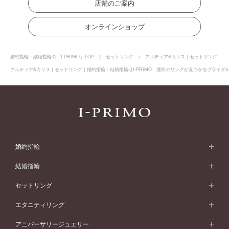
店舗のご案内
オンラインショップ
婚約指輪・結婚指輪の「I-PRIMO」TOP
セットリング
アルティア&カリス｜セットリング
アルティア&カリス｜セットリング｜婚約指輪・結婚指輪はI-PRIMO 運命のリングが見つかるブライダルリ
婚約指輪
婚約指輪 (エンゲージリング)
結婚指輪
婚約指輪一覧
結婚指輪 (マリッジリング)
セットリング
素材から選ぶ
結婚指輪一覧
セットリング
エタニティリング
プラチナ
フォルムから選ぶ
素材から選ぶ
セットリング一覧
エタニティリング
アニバーサリージュエリー