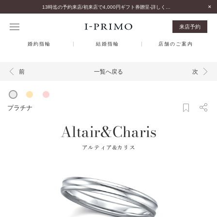
13時迄の予約来店/初来店で4,000円ギフト券贈呈-詳しくはこちら-
来店予約
婚約指輪
結婚指輪
店舗のご案内
一覧へ戻る
前
次
プラチナ
Altair&Charis
アルティア&カリス