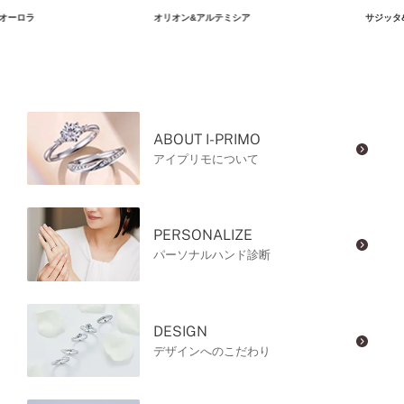
オーロラ
オリオン&アルテミシア
サジッタ
ABOUT I-PRIMO
アイプリモについて
PERSONALIZE
パーソナルハンド診断
DESIGN
デザインへのこだわり