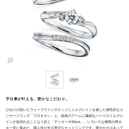
手仕事が叶える、密かなこだわり。
ひねりの効いたウェーブラインのエッジにミルグレインを施した個性的なエ
ンゲージリング「プロキオン」と、細身のアームに繊細なハートのミルグレ
インが途切れることなく続く「ディオーネWave」。いろいろな種類の輝き
を一堂に集めた、職人技が光る贅沢なセットリングです。華やかさはあって