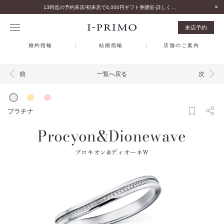
13時迄の予約来店/初来店で4,000円ギフト券贈呈-詳しくはこちら-
来店予約
婚約指輪
結婚指輪
店舗のご案内
一覧へ戻る
前
次
プラチナ
Procyon&Dionewave
プロキオン&ディオーネＷ