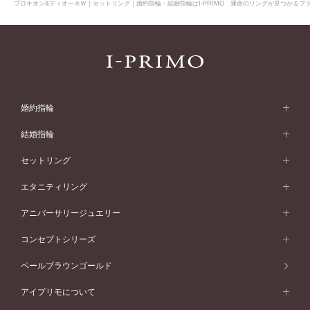
プロキオン&ディオーネＷ｜セットリング｜婚約指輪・結婚指輪はI-PRIMO 運命のリングが見つかるブラ
婚約指輪
婚約指輪 (エンゲージリング)
結婚指輪
婚約指輪一覧
結婚指輪 (マリッジリング)
セットリング
素材から選ぶ
結婚指輪一覧
セットリング
エタニティリング
プラチナ
フォルムから選ぶ
素材から選ぶ
セットリング一覧
エタニティリング
アニバーサリージュエリー
イエローゴールド
ストレートライン
プラチナ
セッティングから選ぶ
フォルムから選ぶ
素材から選ぶ
エタニティリング一覧
アニバーサリージュエリー
コンセプトシリーズ
ピンクゴールド
ウェーブライン
イエローゴールド
ソリテール
ストレートライン
スタイルから選ぶ
プラチナ
セッティングから選ぶ
素材から選ぶ
アニバーサリージュエリー一覧
コンセプトシリーズ
ペールブラウンゴールド
ペールブラウンゴールド
V字ライン
ピンクゴールド
ワンサイドメレ
ウェーブライン
シンプル
イエローゴールド
プレーン
価格帯から選ぶ
スタイルから選ぶ
プラチナ
ネックレス
コンビネーション
オリジンビリーフ
ペールブラウンゴールド
ダブルサイドメレ
アイプリモについて
V字ライン
フェミニン
ピンクゴールド
ワンメレ
50万円台～
シンプル
イエローゴールド
婚約指輪ガイド
ベビーリング
価格帯から選ぶ
フラワリー
コンビネーション