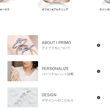
オーロラ
オリオン&アルテミシア
サジッタ
ABOUT I-PRIMO
アイプリモについて
PERSONALIZE
パーソナルハンド診断
DESIGN
デザインへのこだわり