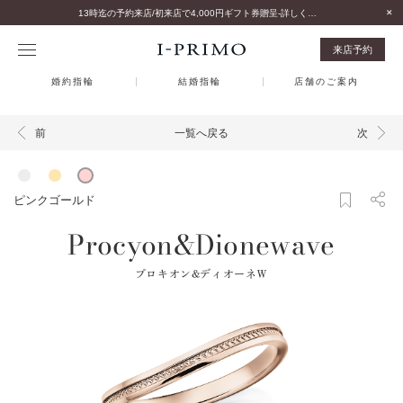
13時迄の予約来店/初来店で4,000円ギフト券贈呈-詳しくはこちら-
来店予約
婚約指輪
結婚指輪
店舗のご案内
一覧へ戻る
前
次
ピンクゴールド
Procyon&Dionewave
プロキオン&ディオーネＷ