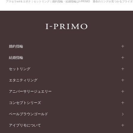
アスセラsol＆エポナ｜セットリング｜婚約指輪・結婚指輪はI-PRIMO 運命のリングが見つかるブライダ
婚約指輪
婚約指輪 (エンゲージリング)
結婚指輪
婚約指輪一覧
結婚指輪 (マリッジリング)
セットリング
素材から選ぶ
結婚指輪一覧
セットリング
エタニティリング
プラチナ
フォルムから選ぶ
素材から選ぶ
セットリング一覧
エタニティリング
アニバーサリージュエリー
イエローゴールド
ストレートライン
プラチナ
セッティングから選ぶ
フォルムから選ぶ
素材から選ぶ
エタニティリング一覧
アニバーサリージュエリー
コンセプトシリーズ
ピンクゴールド
ウェーブライン
イエローゴールド
ソリテール
ストレートライン
スタイルから選ぶ
プラチナ
セッティングから選ぶ
素材から選ぶ
アニバーサリージュエリー一覧
コンセプトシリーズ
ペールブラウンゴールド
ペールブラウンゴールド
V字ライン
ピンクゴールド
ワンサイドメレ
ウェーブライン
シンプル
イエローゴールド
プレーン
価格帯から選ぶ
スタイルから選ぶ
プラチナ
ネックレス
コンビネーション
オリジンビリーフ
ペールブラウンゴールド
ダブルサイドメレ
アイプリモについて
V字ライン
フェミニン
ピンクゴールド
ワンメレ
50万円台～
シンプル
イエローゴールド
婚約指輪ガイド
ベビーリング
価格帯から選ぶ
フラワリー
コンビネーション