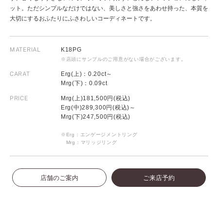
ット。ただシンプルなだけではない、美しさと強さをあわせ持った、本質を
大切にするおふたりにふさわしいコーディネートです。
MATERIAL
K18PG
※店頭にサンプルのご用意がない場合がございます。
CARAT
Erg(上)：0.20ct～
Mrg(下)：0.09ct
PRICE
Mrg(上)181,500円(税込)
Erg(中)289,300円(税込)～
Mrg(下)247,500円(税込)
※Erg：エンゲージメントリング
Mrg：マリッジリング
店舗のご案内
ご来店予約