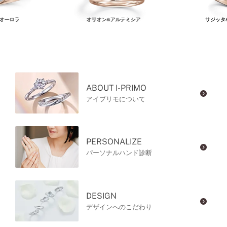
オーロラ
オリオン&アルテミシア
サジッタ
ABOUT I-PRIMO
アイプリモについて
PERSONALIZE
パーソナルハンド診断
DESIGN
デザインへのこだわり