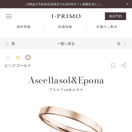
13時迄の予約来店/初来店で4,000円ギフト券贈呈-詳しくはこちら-
来店予約
婚約指輪
結婚指輪
店舗のご案内
一覧へ戻る
前
次
ピンクゴールド
Ascellasol&Epona
アスセラsol＆エポナ