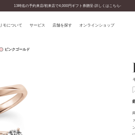
13時迄の予約来店/初来店で4,000円ギフト券贈呈-詳しくはこちら-
リモについて
サービス
店舗を探す
オンラインショップ
ピンクゴールド
プリモについて
婚約指輪とは
結婚指輪とは
®
ソナルハンド診断
セットリングとは
インへのこだわり
エタニティリングとは
へのこだわり
涯のメンテナンス
ニュース一覧
に店舗がある
お客様の声
SWEET STORIES
ビス
ショップブログ
ターサービス
コラム
入方法・仕上げ日数
よくあるご質問