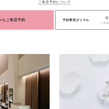
ご来店予約について
0
bからご来店予約
予約専用ダイヤル
［
9:3