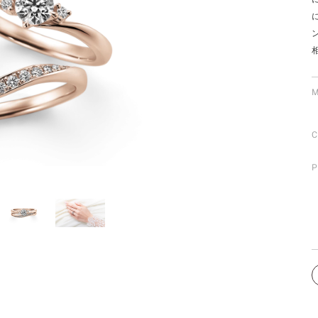
ミスダイヤモンド&バースストー
イダルアイテム
ポーズサポート
M
ップ
C
一覧
店予約について
P