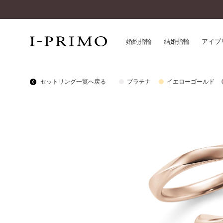
婚約指輪
結婚指輪
アイプ
セットリング一覧へ戻る
プラチナ
イエローゴールド
婚約指輪一覧
アイ
結婚指輪一覧
パー
セットリング一覧
デザ
エタニティリング一覧
品質
アニバーサリージュエリー一覧
一生
近く
コレクション
®
パーフェクトプロポーズリング
サー
ダイヤモンドプロポーズ
アフ
婚約ネックレス
ご購
ダイヤモンドシェイプコレクション