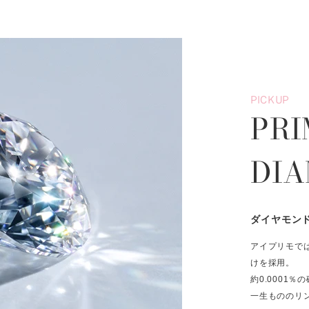
PICKUP
PRI
DI
ダイヤモン
アイプリモで
けを採用。
約0.0001
一生もののリ