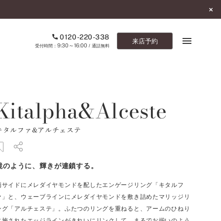
0120-220-338
来店予約
9:30～16:00
受付時間：
/ 通話無料
ブックマーク
Kitalpha&Alceste
ONLINE SHOP
キタルファ&アルチェステ
ご来店予約
予約専用ダイヤル
鏡のように、輝きが連鎖する。
0120-220-338
9:30～16:00
（受付時間：
・通話無料）
両サイドにメレダイヤモンドを配したエンゲージリング「キタルフ
ァ」と、ウェーブラインにメレダイヤモンドを敷き詰めたマリッジリ
カタログ請求
ング「アルチェステ」。ふたつのリングを重ねると、アームのひねり
お問い合わせ
に施されたエッジラインがきれいにリンクして、まるでお揃いのよう