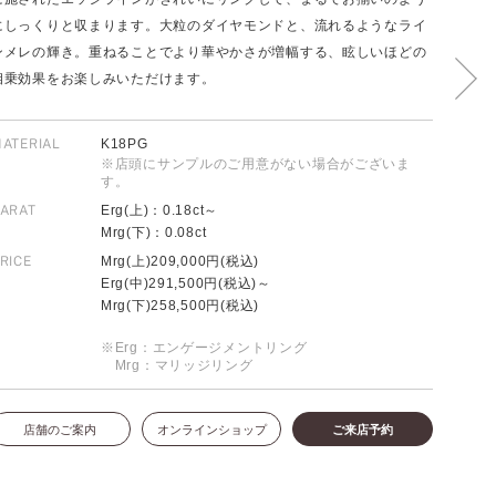
にしっくりと収まります。大粒のダイヤモンドと、流れるようなライ
ンメレの輝き。重ねることでより華やかさが増幅する、眩しいほどの
相乗効果をお楽しみいただけます。
FOLLOW US ON
ATERIAL
K18PG
※店頭にサンプルのご用意がない場合がございま
す。
ARAT
Erg(上)：0.18ct～
Mrg(下)：0.08ct
RICE
Mrg(上)209,000円(税込)
Erg(中)291,500円(税込)～
Mrg(下)258,500円(税込)
※Erg：エンゲージメントリング
Mrg：マリッジリング
店舗のご案内
オンラインショップ
ご来店予約