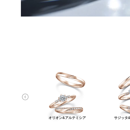
ィ&オーロラ
オリオン&アルテミシア
サジッタ