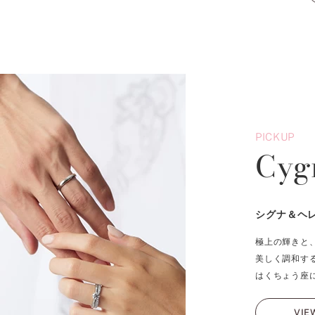
PICKUP
Cyg
シグナ＆ヘ
極上の輝きと
美しく調和す
はくちょう座
VIE