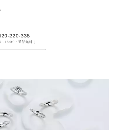
。
120-220-338
0～16:00
・通話無料 ］