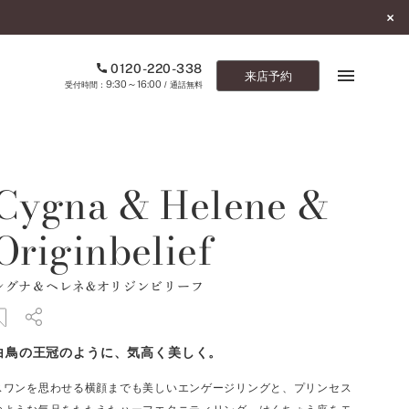
0120-220-338
来店予約
9:30～16:00
受付時間：
/ 通話無料
ブックマーク
Cygna & Helene &
ONLINE SHOP
Originbelief
ご来店予約
シグナ＆ヘレネ&オリジンビリーフ
予約専用ダイヤル
0120-220-338
9:30～16:00
（受付時間：
・通話無料）
白鳥の王冠のように、気高く美しく。
カタログ請求
スワンを思わせる横顔までも美しいエンゲージリングと、プリンセス
お問い合わせ