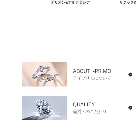
ィ&オーロラ
オリオン&アルテミシア
サジッタ
ABOUT I-PRIMO
アイプリモについて
QUALITY
品質へのこだわり