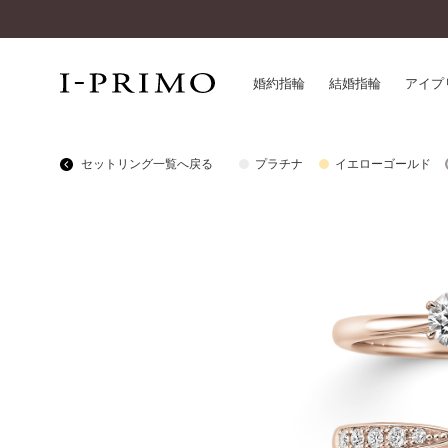
婚約指輪
結婚指輪
アイプ
セットリング一覧へ戻る
プラチナ
イエローゴールド
婚約指輪一覧
アイ
結婚指輪一覧
パー
セットリング一覧
デザ
エタニティリング一覧
品質
アニバーサリージュエリー一覧
一生
近く
コレクション
®
パーフェクトプロポーズリング
サー
ダイヤモンドプロポーズ
アフ
婚約ネックレス
ご購
ダイヤモンドシェイプコレクション