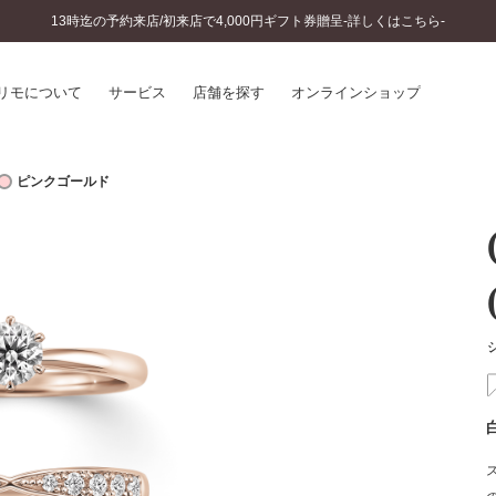
13時迄の予約来店/初来店で4,000円ギフト券贈呈-詳しくはこちら-
リモについて
サービス
店舗を探す
オンラインショップ
ピンクゴールド
プリモについて
婚約指輪とは
結婚指輪とは
®
ソナルハンド診断
セットリングとは
インへのこだわり
エタニティリングとは
へのこだわり
涯のメンテナンス
ニュース一覧
に店舗がある
お客様の声
SWEET STORIES
ビス
ショップブログ
ターサービス
コラム
入方法・仕上げ日数
よくあるご質問