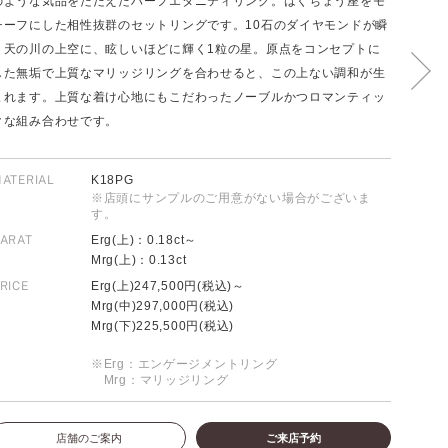
のような気品をたたえたハーフエタニティリング。はくちょう座をモ
チーフにした相性抜群のセットリングです。10石のダイヤモンドが瞬
く天の川の上空に、眩しいほどに輝く1粒の星。原点をコンセプトに
した無垢で上質なマリッジリングを合わせると、この上ない調和が生
FOLLOW US ON
まれます。上質な着け心地にもこだわったノーブルかつロマンティッ
クな組み合わせです。
ATERIAL
K18PG
※店頭にサンプルのご用意がない場合がございま
す。
ARAT
Erg(上)：0.18ct～
Mrg(上)：0.13ct
RICE
Erg(上)247,500円(税込)～
Mrg(中)297,000円(税込)
Mrg(下)225,500円(税込)
※Erg：エンゲージメントリング
Mrg：マリッジリング
店舗のご案内
ご来店予約