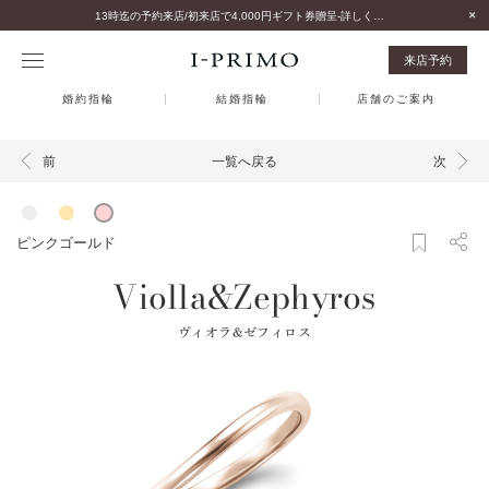
13時迄の予約来店/初来店で4,000円ギフト券贈呈-詳しくはこちら-
来店予約
婚約指輪
結婚指輪
店舗のご案内
一覧へ戻る
前
次
ピンクゴールド
Violla&Zephyros
ヴィオラ&ゼフィロス