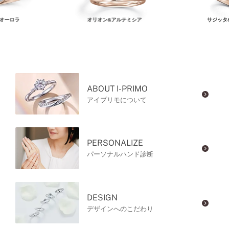
オーロラ
オリオン&アルテミシア
サジッタ
ABOUT I-PRIMO
アイプリモについて
PERSONALIZE
パーソナルハンド診断
DESIGN
デザインへのこだわり