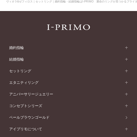
ヴィオラ&ゼフィロス｜セットリング｜婚約指輪・結婚指輪はI-PRIMO 運命のリングが見つかるブライダ
婚約指輪
婚約指輪 (エンゲージリング)
結婚指輪
婚約指輪一覧
結婚指輪 (マリッジリング)
セットリング
素材から選ぶ
結婚指輪一覧
セットリング
エタニティリング
プラチナ
フォルムから選ぶ
素材から選ぶ
セットリング一覧
エタニティリング
アニバーサリージュエリー
イエローゴールド
ストレートライン
プラチナ
セッティングから選ぶ
フォルムから選ぶ
素材から選ぶ
エタニティリング一覧
アニバーサリージュエリー
コンセプトシリーズ
ピンクゴールド
ウェーブライン
イエローゴールド
ソリテール
ストレートライン
スタイルから選ぶ
プラチナ
セッティングから選ぶ
素材から選ぶ
アニバーサリージュエリー一覧
コンセプトシリーズ
ペールブラウンゴールド
ペールブラウンゴールド
V字ライン
ピンクゴールド
ワンサイドメレ
ウェーブライン
シンプル
イエローゴールド
プレーン
価格帯から選ぶ
スタイルから選ぶ
プラチナ
ネックレス
コンビネーション
オリジンビリーフ
ペールブラウンゴールド
ダブルサイドメレ
アイプリモについて
V字ライン
フェミニン
ピンクゴールド
ワンメレ
50万円台～
シンプル
イエローゴールド
婚約指輪ガイド
ベビーリング
価格帯から選ぶ
フラワリー
コンビネーション