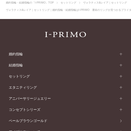
婚約指輪・結婚指輪の「I-PRIMO」TOP
セットリング
ヴォラティス&レイア｜セットリング
ヴォラティス&レイア｜セットリング｜婚約指輪・結婚指輪はI-PRIMO 運命のリングが見つかるブライダ
婚約指輪
婚約指輪 (エンゲージリング)
結婚指輪
婚約指輪一覧
結婚指輪 (マリッジリング)
セットリング
素材から選ぶ
結婚指輪一覧
セットリング
エタニティリング
プラチナ
フォルムから選ぶ
素材から選ぶ
セットリング一覧
エタニティリング
アニバーサリージュエリー
イエローゴールド
ストレートライン
プラチナ
セッティングから選ぶ
フォルムから選ぶ
素材から選ぶ
エタニティリング一覧
アニバーサリージュエリー
コンセプトシリーズ
ピンクゴールド
ウェーブライン
イエローゴールド
ソリテール
ストレートライン
スタイルから選ぶ
プラチナ
セッティングから選ぶ
素材から選ぶ
アニバーサリージュエリー一覧
コンセプトシリーズ
ペールブラウンゴールド
ペールブラウンゴールド
V字ライン
ピンクゴールド
ワンサイドメレ
ウェーブライン
シンプル
イエローゴールド
プレーン
価格帯から選ぶ
スタイルから選ぶ
プラチナ
ネックレス
コンビネーション
オリジンビリーフ
ペールブラウンゴールド