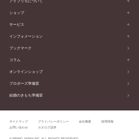
ダブルサイドメレ
アイプリモについて
V字ライン
フェミニン
ピンクゴールド
ワンメレ
50万円台～
シンプル
イエローゴールド
婚約指輪ガイド
ベビーリング
価格帯から選ぶ
フラワリー
コンビネーション
ラインメレ
モード
アイプリモについて
ペールブラウンゴールド
セベラルメレ
ショップ
40万円台～
フェミニン
ピンクゴールド
ファッションリング
50万円～
婚約指輪 人気ランキング
結婚指輪 人気ランキング
初空
エレガント
コンビネーション
ラインメレ
30万円台～
®
モード
パーソナルハンド診断
店舗一覧
ペールブラウンゴールド
ブレスレット
サービス
40万円～50万円
婚約ネックレス
エトワル
ゴージャス
20万円台～
エレガント
ピアス
30万円～40万円
デザインへのこだわり
プロポーズサポート
スワハ
北海道
インフォメーション
ダイヤモンドシェイプコレクション
10万円台～
ゴージャス
イヤリング
20万円～30万円
品質へのこだわり
プレミオン
サービス
ご来店予約について
札幌店
ブックマーク
®
パーフェクトプロポーズリング
アニバーサリーギフト
10万円～20万円
一生涯のメンテナンス
函館店
アフターサービス
ニュース一覧
コラム
ダイヤモンドプロポーズ
取扱店)エヴァンスブライダル 旭川本店
近くに店舗がある
ご購入方法・仕上げ日数
お客様の声
コラム
オンラインショップ
プロミスダイヤモンド&バースストーン
東北
SWEET STORIES
ダイヤモンド
プロポーズ準備室
婚約指輪
ブライダルアイテム
仙台店
ショップブログ
結婚のきもち準備室
結婚指輪
青森店
公式アンバサダー
リング
弘前パークホテル店
よくあるご質問
プロポーズ
秋田店
サイトマップ
プライバシーポリシー
会社概要
採用情報
結婚関連
盛岡大通店
お問い合わせ
カタログ請求
山形店
関連コラム
© PRIMO JAPAN INC. ALL RIGHTS RESERVED.