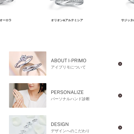
オーロラ
オリオン&アルテミシア
サジッタ
ABOUT I-PRIMO
アイプリモについて
PERSONALIZE
パーソナルハンド診断
DESIGN
デザインへのこだわり