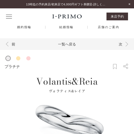
13時迄の予約来店/初来店で4,000円ギフト券贈呈-詳しくはこちら-
来店予約
婚約指輪
結婚指輪
店舗のご案内
一覧へ戻る
前
次
プラチナ
Volantis&Reia
ヴォラティス&レイア