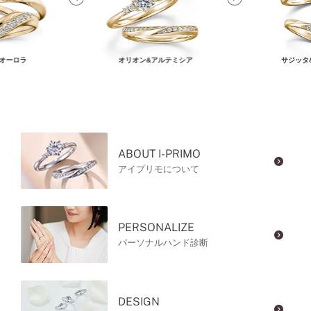
オーロラ
オリオン&アルテミシア
サジッタ
ABOUT I-PRIMO
アイプリモについて
PERSONALIZE
パーソナルハンド診断
DESIGN