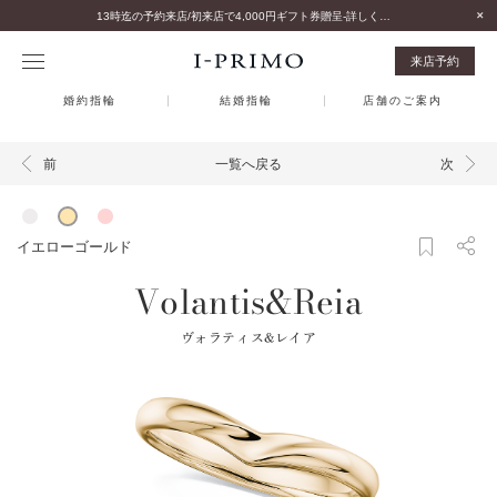
13時迄の予約来店/初来店で4,000円ギフト券贈呈-詳しくはこちら-
来店予約
婚約指輪
結婚指輪
店舗のご案内
一覧へ戻る
前
次
イエローゴールド
Volantis&Reia
ヴォラティス&レイア