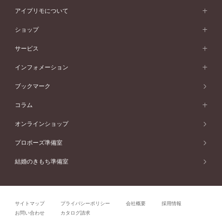
スタイルから選ぶ
プラチナ
ネックレス
コンビネーション
オリジンビリーフ
ペールブラウンゴールド
ダブルサイドメレ
アイプリモについて
V字ライン
フェミニン
ピンクゴールド
ワンメレ
50万円台～
シンプル
イエローゴールド
婚約指輪ガイド
ベビーリング
価格帯から選ぶ
フラワリー
コンビネーション
ラインメレ
モード
アイプリモについて
ペールブラウンゴールド
セベラルメレ
ショップ
40万円台～
フェミニン
ピンクゴールド
ファッションリング
50万円～
婚約指輪 人気ランキング
結婚指輪 人気ランキング
初空
エレガント
コンビネーション
ラインメレ
30万円台～
®
モード
パーソナルハンド診断
店舗一覧
ペールブラウンゴールド
ブレスレット
サービス
40万円～50万円
婚約ネックレス
エトワル
ゴージャス
20万円台～
エレガント
ピアス
30万円～40万円
デザインへのこだわり
プロポーズサポート
スワハ
北海道
インフォメーション
ダイヤモンドシェイプコレクション
10万円台～
ゴージャス
イヤリング
20万円～30万円
品質へのこだわり
プレミオン
サービス
ご来店予約について
札幌店
ブックマーク
®
パーフェクトプロポーズリング
アニバーサリーギフト
10万円～20万円
一生涯のメンテナンス
函館店
アフターサービス
ニュース一覧
コラム
ダイヤモンドプロポーズ
取扱店)エヴァンスブライダル 旭川本店
近くに店舗がある
ご購入方法・仕上げ日数
お客様の声
コラム
オンラインショップ
プロミスダイヤモンド&バースストーン
東北
SWEET STORIES
ダイヤモンド
プロポーズ準備室
婚約指輪
ブライダルアイテム
仙台店
ショップブログ
結婚のきもち準備室
結婚指輪
青森店
公式アンバサダー
リング
弘前パークホテル店
よくあるご質問
プロポーズ
秋田店
サイトマップ
プライバシーポリシー
会社概要
採用情報
結婚関連
盛岡大通店
お問い合わせ
カタログ請求