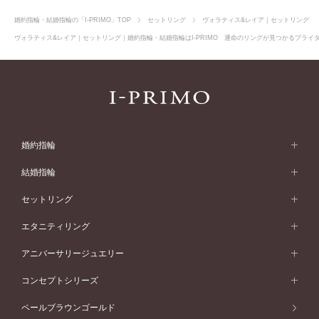
婚約指輪・結婚指輪の「I-PRIMO」TOP
セットリング
ヴォラティス&レイア｜セットリング
ヴォラティス&レイア｜セットリング｜婚約指輪・結婚指輪はI-PRIMO 運命のリングが見つかるブライダ
婚約指輪
婚約指輪 (エンゲージリング)
結婚指輪
婚約指輪一覧
結婚指輪 (マリッジリング)
セットリング
素材から選ぶ
結婚指輪一覧
セットリング
エタニティリング
プラチナ
フォルムから選ぶ
素材から選ぶ
セットリング一覧
エタニティリング
アニバーサリージュエリー
イエローゴールド
ストレートライン
プラチナ
セッティングから選ぶ
フォルムから選ぶ
素材から選ぶ
エタニティリング一覧
アニバーサリージュエリー
コンセプトシリーズ
ピンクゴールド
ウェーブライン
イエローゴールド
ソリテール
ストレートライン
スタイルから選ぶ
プラチナ
セッティングから選ぶ
素材から選ぶ
アニバーサリージュエリー一覧
コンセプトシリーズ
ペールブラウンゴールド
ペールブラウンゴールド
V字ライン
ピンクゴールド
ワンサイドメレ
ウェーブライン
シンプル
イエローゴールド
プレーン
価格帯から選ぶ