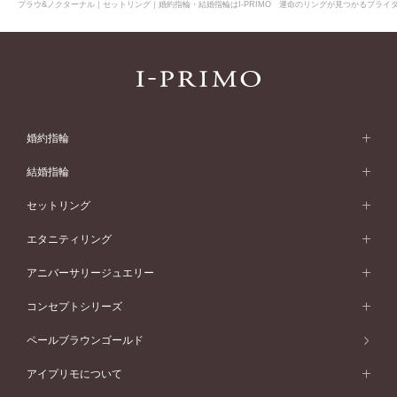
プラウ&ノクターナル｜セットリング｜婚約指輪・結婚指輪はI-PRIMO 運命のリングが見つかるブライダ
婚約指輪
婚約指輪 (エンゲージリング)
結婚指輪
婚約指輪一覧
結婚指輪 (マリッジリング)
セットリング
素材から選ぶ
結婚指輪一覧
セットリング
エタニティリング
プラチナ
フォルムから選ぶ
素材から選ぶ
セットリング一覧
エタニティリング
アニバーサリージュエリー
イエローゴールド
ストレートライン
プラチナ
セッティングから選ぶ
フォルムから選ぶ
素材から選ぶ
エタニティリング一覧
アニバーサリージュエリー
コンセプトシリーズ
ピンクゴールド
ウェーブライン
イエローゴールド
ソリテール
ストレートライン
スタイルから選ぶ
プラチナ
セッティングから選ぶ
素材から選ぶ
アニバーサリージュエリー一覧
コンセプトシリーズ
ペールブラウンゴールド
ペールブラウンゴールド
V字ライン
ピンクゴールド
ワンサイドメレ
ウェーブライン
シンプル
イエローゴールド
プレーン
価格帯から選ぶ
スタイルから選ぶ
プラチナ
ネックレス
コンビネーション
オリジンビリーフ
ペールブラウンゴールド
ダブルサイドメレ
アイプリモについて
V字ライン
フェミニン
ピンクゴールド
ワンメレ
50万円台～
シンプル
イエローゴールド
婚約指輪ガイド
ベビーリング
価格帯から選ぶ
フラワリー
コンビネーション