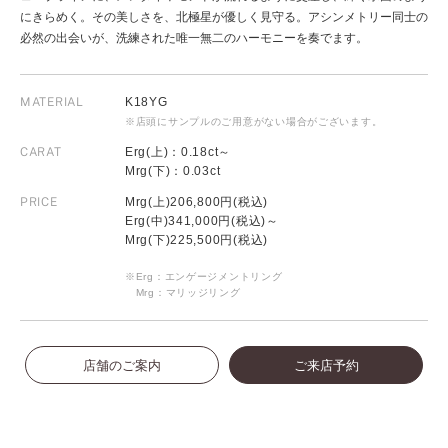
にきらめく。その美しさを、北極星が優しく見守る。アシンメトリー同士の
必然の出会いが、洗練された唯一無二のハーモニーを奏でます。
MATERIAL
K18YG
※店頭にサンプルのご用意がない場合がございます。
CARAT
Erg(上)：0.18ct～
Mrg(下)：0.03ct
PRICE
Mrg(上)206,800円(税込)
Erg(中)341,000円(税込)～
Mrg(下)225,500円(税込)
※Erg：エンゲージメントリング
Mrg：マリッジリング
店舗のご案内
ご来店予約