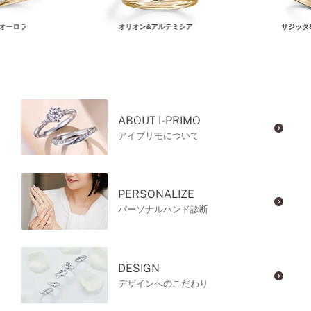
オーロラ
オリオン&アルテミシア
サジッタ
ABOUT I-PRIMO
アイプリモについて
PERSONALIZE
パーソナルハンド診断
DESIGN
デザインへのこだわり