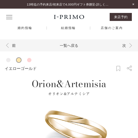
13時迄の予約来店/初来店で4,000円ギフト券贈呈-詳しくはこちら-
来店予約
婚約指輪
結婚指輪
店舗のご案内
一覧へ戻る
前
次
イエローゴールド
Orion&Artemisia
オリオン&アルテミシア