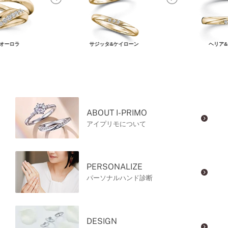
オーロラ
サジッタ&ケイローン
ヘリア
ABOUT I-PRIMO
アイプリモについて
PERSONALIZE
パーソナルハンド診断
DESIGN