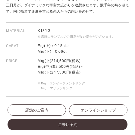
三日月が、ダイナミックな宇宙の広がりを連想させます。数千年の時を超え
て、同じ軌道で逢瀬を重ねる恋人たちの想いをのせて。
MATERIAL
K18YG
※店頭にサンプルのご用意がない場合がございます。
CARAT
Erg(上)：0.18ct～
Mrg(下)：0.06ct
PRICE
Mrg(上)214,500円(税込)
Erg(中)302,500円(税込)～
Mrg(下)247,500円(税込)
※Erg：エンゲージメントリング
Mrg：マリッジリング
店舗のご案内
オンラインショップ
ご来店予約