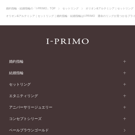
婚約指輪・結婚指輪の「I-PRIMO」TOP
セットリング
オリオン&アルテミシア｜セットリング
オリオン&アルテミシア｜セットリング｜婚約指輪・結婚指輪はI-PRIMO 運命のリングが見つかるブライ
婚約指輪
婚約指輪 (エンゲージリング)
結婚指輪
婚約指輪一覧
結婚指輪 (マリッジリング)
セットリング
素材から選ぶ
結婚指輪一覧
セットリング
エタニティリング
プラチナ
フォルムから選ぶ
素材から選ぶ
セットリング一覧
エタニティリング
アニバーサリージュエリー
イエローゴールド
ストレートライン
プラチナ
セッティングから選ぶ
フォルムから選ぶ
素材から選ぶ
エタニティリング一覧
アニバーサリージュエリー
コンセプトシリーズ
ピンクゴールド
ウェーブライン
イエローゴールド
ソリテール
ストレートライン
スタイルから選ぶ
プラチナ
セッティングから選ぶ
素材から選ぶ
アニバーサリージュエリー一覧
コンセプトシリーズ
ペールブラウンゴールド
ペールブラウンゴールド
V字ライン
ピンクゴールド
ワンサイドメレ
ウェーブライン
シンプル
イエローゴールド
プレーン
価格帯から選ぶ