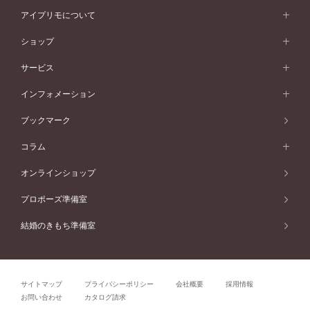
スタイルから選ぶ
プラチナ
ネックレス
コンビネーション
オリジンビリーフ
ペールブラウンゴールド
ダブルサイドメレ
アイプリモについて
V字ライン
フェミニン
ピンクゴールド
ワンメレ
50万円台～
シンプル
イエローゴールド
婚約指輪ガイド
ベビーリング
価格帯から選ぶ
フラワリー
コンビネーション
ラインメレ
モード
アイプリモについて
ペールブラウンゴールド
セベラルメレ
ショップ
40万円台～
フェミニン
ピンクゴールド
ファッションリング
50万円～
婚約指輪 人気ランキング
結婚指輪 人気ランキング
初空
エレガント
コンビネーション
ラインメレ
30万円台～
®
モード
パーソナルハンド診断
店舗一覧
ペールブラウンゴールド
ブレスレット
サービス
40万円～50万円
婚約ネックレス
エトワル
ゴージャス
20万円台～
エレガント
ピアス
30万円～40万円
デザインへのこだわり
プロポーズサポート
スワハ
北海道
インフォメーション
ダイヤモンドシェイプコレクション
10万円台～
ゴージャス
イヤリング
20万円～30万円
品質へのこだわり
プレミオン
サービス
ご来店予約について
札幌店
ブックマーク
®
パーフェクトプロポーズリング
アニバーサリーギフト
10万円～20万円
一生涯のメンテナンス
函館店
アフターサービス
ニュース一覧
コラム
ダイヤモンドプロポーズ
取扱店)エヴァンスブライダル 旭川本店
近くに店舗がある
ご購入方法・仕上げ日数
お客様の声
コラム
オンラインショップ
プロミスダイヤモンド&バースストーン
東北
SWEET STORIES
ダイヤモンド
プロポーズ準備室
婚約指輪
ブライダルアイテム
仙台店
ショップブログ
結婚のきもち準備室
結婚指輪
青森店
公式アンバサダー
リング
弘前パークホテル店
よくあるご質問
プロポーズ
秋田店
サイトマップ
プライバシーポリシー
会社概要
採用情報
結婚関連
盛岡大通店
お問い合わせ
カタログ請求