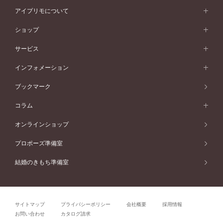
スタイルから選ぶ
プラチナ
ネックレス
コンビネーション
オリジンビリーフ
ペールブラウンゴールド
ダブルサイドメレ
アイプリモについて
V字ライン
フェミニン
ピンクゴールド
ワンメレ
50万円台～
シンプル
イエローゴールド
婚約指輪ガイド
ベビーリング
価格帯から選ぶ
フラワリー
コンビネーション
ラインメレ
モード
アイプリモについて
ペールブラウンゴールド
セベラルメレ
ショップ
40万円台～
フェミニン
ピンクゴールド
ファッションリング
50万円～
婚約指輪 人気ランキング
結婚指輪 人気ランキング
初空
エレガント
コンビネーション
ラインメレ
30万円台～
®
モード
パーソナルハンド診断
店舗一覧
ペールブラウンゴールド
ブレスレット
サービス
40万円～50万円
婚約ネックレス
エトワル
ゴージャス
20万円台～
エレガント
ピアス
30万円～40万円
デザインへのこだわり
プロポーズサポート
スワハ
北海道
インフォメーション
ダイヤモンドシェイプコレクション
10万円台～
ゴージャス
イヤリング
20万円～30万円
品質へのこだわり
プレミオン
サービス
ご来店予約について
札幌店
ブックマーク
®
パーフェクトプロポーズリング
アニバーサリーギフト
10万円～20万円
一生涯のメンテナンス
函館店
アフターサービス
ニュース一覧
コラム
ダイヤモンドプロポーズ
取扱店)エヴァンスブライダル 旭川本店
近くに店舗がある
ご購入方法・仕上げ日数
お客様の声
コラム
オンラインショップ
プロミスダイヤモンド&バースストーン
東北
SWEET STORIES
ダイヤモンド
プロポーズ準備室
婚約指輪
ブライダルアイテム
仙台店
ショップブログ
結婚のきもち準備室
結婚指輪
青森店
公式アンバサダー
リング
弘前パークホテル店
よくあるご質問
プロポーズ
秋田店
サイトマップ
プライバシーポリシー
会社概要
採用情報
結婚関連
盛岡大通店
お問い合わせ
カタログ請求