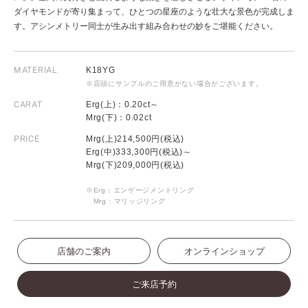
ダイヤモンドが寄り集まって、ひとつの星座のような壮大な景色が完成しま
す。アシンメトリー同士が生み出す組み合わせの妙をご堪能ください。
MATERIAL
K18YG
※店頭にサンプルのご用意がない場合がございます。
CARAT
Erg(上)：0.20ct～
Mrg(下)：0.02ct
PRICE
Mrg(上)214,500円(税込)
Erg(中)333,300円(税込)～
Mrg(下)209,000円(税込)
※Erg：エンゲージメントリング
Mrg：マリッジリング
店舗のご案内
オンラインショップ
ご来店予約