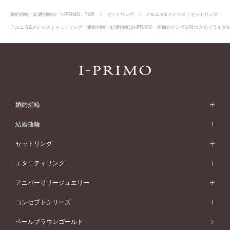
婚約指輪・結婚指輪の「I-PRIMO」TOP
セットリング
アルニタ&メティス｜セットリング
アルニタ&メティス｜セットリング｜婚約指輪・結婚指輪はI-PRIMO 運命のリングが見つかるブライダルリ
婚約指輪
婚約指輪 (エンゲージリング)
結婚指輪
婚約指輪一覧
結婚指輪 (マリッジリング)
セットリング
素材から選ぶ
結婚指輪一覧
セットリング
エタニティリング
プラチナ
フォルムから選ぶ
素材から選ぶ
セットリング一覧
エタニティリング
アニバーサリージュエリー
イエローゴールド
ストレートライン
プラチナ
セッティングから選ぶ
フォルムから選ぶ
素材から選ぶ
エタニティリング一覧
アニバーサリージュエリー
コンセプトシリーズ
ピンクゴールド
ウェーブライン
イエローゴールド
ソリテール
ストレートライン
スタイルから選ぶ
プラチナ
セッティングから選ぶ
素材から選ぶ
アニバーサリージュエリー一覧
コンセプトシリーズ
ペールブラウンゴールド
ペールブラウンゴールド
V字ライン
ピンクゴールド
ワンサイドメレ
ウェーブライン
シンプル
イエローゴールド
プレーン
価格帯から選ぶ