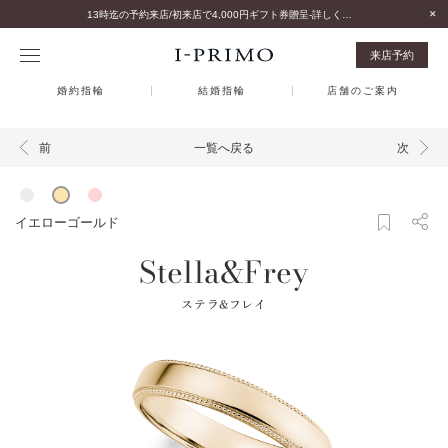
13時迄の予約来店/初来店で4,000円ギフト券贈呈-詳しくはこちら-
来店予約
婚約指輪
結婚指輪
店舗のご案内
一覧へ戻る
前
次
イエローゴールド
Stella&Frey
ステラ&フレイ