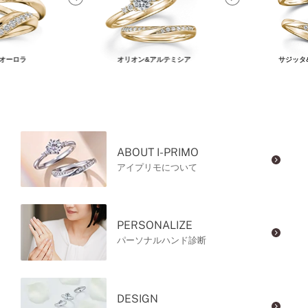
オーロラ
オリオン&アルテミシア
サジッタ
ABOUT I-PRIMO
アイプリモについて
PERSONALIZE
パーソナルハンド診断
DESIGN