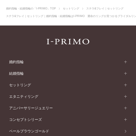
婚約指輪・結婚指輪の「I-PRIMO」TOP
セットリング
ステラ&フレイ｜セットリング
ステラ&フレイ｜セットリング｜婚約指輪・結婚指輪はI-PRIMO 運命のリングが見つかるブライダルリング
婚約指輪
婚約指輪 (エンゲージリング)
結婚指輪
婚約指輪一覧
結婚指輪 (マリッジリング)
セットリング
素材から選ぶ
結婚指輪一覧
セットリング
エタニティリング
プラチナ
フォルムから選ぶ
素材から選ぶ
セットリング一覧
エタニティリング
アニバーサリージュエリー
イエローゴールド
ストレートライン
プラチナ
セッティングから選ぶ
フォルムから選ぶ
素材から選ぶ
エタニティリング一覧
アニバーサリージュエリー
コンセプトシリーズ
ピンクゴールド
ウェーブライン
イエローゴールド
ソリテール
ストレートライン
スタイルから選ぶ
プラチナ
セッティングから選ぶ
素材から選ぶ
アニバーサリージュエリー一覧
コンセプトシリーズ
ペールブラウンゴールド
ペールブラウンゴールド
V字ライン
ピンクゴールド
ワンサイドメレ
ウェーブライン
シンプル
イエローゴールド
プレーン
価格帯から選ぶ