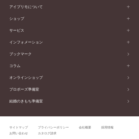
スタイルから選ぶ
プラチナ
ネックレス
コンビネーション
オリジンビリーフ
ペールブラウンゴールド
ダブルサイドメレ
アイプリモについて
V字ライン
フェミニン
ピンクゴールド
ワンメレ
50万円台～
シンプル
イエローゴールド
婚約指輪ガイド
ベビーリング
価格帯から選ぶ
フラワリー
コンビネーション
ラインメレ
モード
アイプリモについて
ペールブラウンゴールド
セベラルメレ
ショップ
40万円台～
フェミニン
ピンクゴールド
ファッションリング
50万円～
婚約指輪 人気ランキング
結婚指輪 人気ランキング
初空
エレガント
コンビネーション
ラインメレ
30万円台～
®
モード
パーソナルハンド診断
店舗一覧
ペールブラウンゴールド
ブレスレット
サービス
40万円～50万円
婚約ネックレス
エトワル
ゴージャス
20万円台～
エレガント
ピアス
30万円～40万円
デザインへのこだわり
プロポーズサポート
スワハ
北海道
インフォメーション
ダイヤモンドシェイプコレクション
10万円台～
ゴージャス
イヤリング
20万円～30万円
品質へのこだわり
プレミオン
サービス
ご来店予約について
札幌店
ブックマーク
®
パーフェクトプロポーズリング
アニバーサリーギフト
10万円～20万円
一生涯のメンテナンス
函館店
アフターサービス
ニュース一覧
コラム
ダイヤモンドプロポーズ
取扱店)エヴァンスブライダル 旭川本店
近くに店舗がある
ご購入方法・仕上げ日数
お客様の声
コラム
オンラインショップ
プロミスダイヤモンド&バースストーン
東北
SWEET STORIES
ダイヤモンド
プロポーズ準備室
婚約指輪
ブライダルアイテム
仙台店
ショップブログ
結婚のきもち準備室
結婚指輪
青森店
公式アンバサダー
リング
弘前パークホテル店
よくあるご質問
プロポーズ
秋田店
サイトマップ
プライバシーポリシー
会社概要
採用情報
結婚関連
盛岡大通店
お問い合わせ
カタログ請求