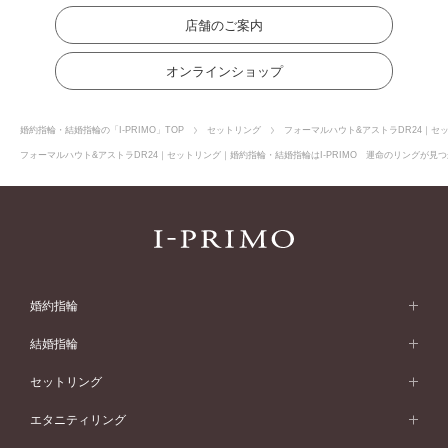
店舗のご案内
オンラインショップ
婚約指輪・結婚指輪の「I-PRIMO」TOP
セットリング
フォーマルハウト&アストラDR24｜セ
フォーマルハウト&アストラDR24｜セットリング｜婚約指輪・結婚指輪はI-PRIMO 運命のリングが見つ
婚約指輪
婚約指輪 (エンゲージリング)
結婚指輪
婚約指輪一覧
結婚指輪 (マリッジリング)
セットリング
素材から選ぶ
結婚指輪一覧
セットリング
エタニティリング
プラチナ
フォルムから選ぶ
素材から選ぶ