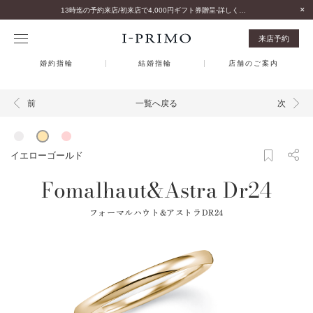
13時迄の予約来店/初来店で4,000円ギフト券贈呈-詳しくはこちら-
来店予約
婚約指輪
結婚指輪
店舗のご案内
一覧へ戻る
前
次
イエローゴールド
Fomalhaut&Astra Dr24
フォーマルハウト&アストラDR24