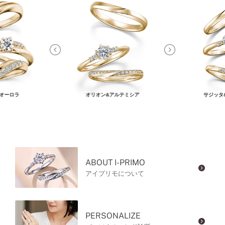
オーロラ
オリオン&アルテミシア
サジッタ
ABOUT I-PRIMO
アイプリモについて
PERSONALIZE