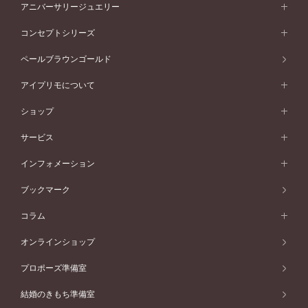
セットリング一覧
エタニティリング
アニバーサリージュエリー
イエローゴールド
ストレートライン
プラチナ
セッティングから選ぶ
フォルムから選ぶ
素材から選ぶ
エタニティリング一覧
アニバーサリージュエリー
コンセプトシリーズ
ピンクゴールド
ウェーブライン
イエローゴールド
ソリテール
ストレートライン
スタイルから選ぶ
プラチナ
セッティングから選ぶ
素材から選ぶ
アニバーサリージュエリー一覧
コンセプトシリーズ
ペールブラウンゴールド
ペールブラウンゴールド
V字ライン
ピンクゴールド
ワンサイドメレ
ウェーブライン
シンプル
イエローゴールド
プレーン
価格帯から選ぶ
スタイルから選ぶ
プラチナ
ネックレス
コンビネーション
オリジンビリーフ
ペールブラウンゴールド
ダブルサイドメレ
アイプリモについて
V字ライン
フェミニン
ピンクゴールド
ワンメレ
50万円台～
シンプル
イエローゴールド
婚約指輪ガイド
ベビーリング
価格帯から選ぶ
フラワリー
コンビネーション
ラインメレ
モード
アイプリモについて
ペールブラウンゴールド
セベラルメレ
ショップ
40万円台～
フェミニン
ピンクゴールド
ファッションリング
50万円～
婚約指輪 人気ランキング
結婚指輪 人気ランキング
初空
エレガント
コンビネーション
ラインメレ
30万円台～
®
モード
パーソナルハンド診断
店舗一覧
ペールブラウンゴールド
ブレスレット
サービス
40万円～50万円
婚約ネックレス
エトワル
ゴージャス
20万円台～
エレガント
ピアス
30万円～40万円
デザインへのこだわり
プロポーズサポート
スワハ
北海道
インフォメーション
ダイヤモンドシェイプコレクション
10万円台～
ゴージャス
イヤリング
20万円～30万円
品質へのこだわり
プレミオン
サービス
ご来店予約について
札幌店
ブックマーク
®
パーフェクトプロポーズリング
アニバーサリーギフト
10万円～20万円
一生涯のメンテナンス
函館店
アフターサービス
ニュース一覧
コラム
ダイヤモンドプロポーズ
取扱店)エヴァンスブライダル 旭川本店
近くに店舗がある
ご購入方法・仕上げ日数
お客様の声
コラム
オンラインショップ
プロミスダイヤモンド&バースストーン
東北
SWEET STORIES
ダイヤモンド
プロポーズ準備室
婚約指輪
ブライダルアイテム
仙台店
ショップブログ
結婚のきもち準備室
結婚指輪
青森店
公式アンバサダー