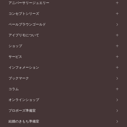
セットリング一覧
エタニティリング
アニバーサリージュエリー
イエローゴールド
ストレートライン
プラチナ
セッティングから選ぶ
フォルムから選ぶ
素材から選ぶ
エタニティリング一覧
アニバーサリージュエリー
コンセプトシリーズ
ピンクゴールド
ウェーブライン
イエローゴールド
ソリテール
ストレートライン
スタイルから選ぶ
プラチナ
セッティングから選ぶ
素材から選ぶ
アニバーサリージュエリー一覧
コンセプトシリーズ
ペールブラウンゴールド
ペールブラウンゴールド
V字ライン
ピンクゴールド
ワンサイドメレ
ウェーブライン
シンプル
イエローゴールド
プレーン
価格帯から選ぶ
スタイルから選ぶ
プラチナ
ネックレス
コンビネーション
オリジンビリーフ
ペールブラウンゴールド
ダブルサイドメレ
アイプリモについて
V字ライン
フェミニン
ピンクゴールド
ワンメレ
50万円台～
シンプル
イエローゴールド
婚約指輪ガイド
ベビーリング
価格帯から選ぶ
フラワリー
コンビネーション
ラインメレ
モード
アイプリモについて
ペールブラウンゴールド
セベラルメレ
ショップ
40万円台～
フェミニン
ピンクゴールド
ファッションリング
50万円～
婚約指輪 人気ランキング
結婚指輪 人気ランキング
初空
エレガント
コンビネーション
ラインメレ
30万円台～
®
モード
パーソナルハンド診断
店舗一覧
ペールブラウンゴールド
ブレスレット
サービス
40万円～50万円
婚約ネックレス
エトワル
ゴージャス
20万円台～
エレガント
ピアス
30万円～40万円
デザインへのこだわり
プロポーズサポート
スワハ
北海道
インフォメーション
ダイヤモンドシェイプコレクション
10万円台～
ゴージャス
イヤリング
20万円～30万円
品質へのこだわり
プレミオン
サービス
ご来店予約について
札幌店
ブックマーク
®
パーフェクトプロポーズリング
アニバーサリーギフト
10万円～20万円
一生涯のメンテナンス
函館店
アフターサービス
ニュース一覧
コラム
ダイヤモンドプロポーズ
取扱店)エヴァンスブライダル 旭川本店
近くに店舗がある
ご購入方法・仕上げ日数
お客様の声
コラム
オンラインショップ
プロミスダイヤモンド&バースストーン
東北
SWEET STORIES
ダイヤモンド
プロポーズ準備室
婚約指輪
ブライダルアイテム
仙台店
ショップブログ
結婚のきもち準備室
結婚指輪
青森店
公式アンバサダー