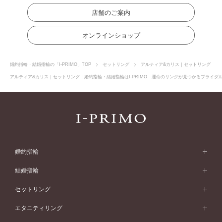
店舗のご案内
オンラインショップ
婚約指輪・結婚指輪の「I-PRIMO」TOP
セットリング
アルティア&カリス｜セットリング
アルティア&カリス｜セットリング｜婚約指輪・結婚指輪はI-PRIMO 運命のリングが見つかるブライダルリ
婚約指輪
婚約指輪 (エンゲージリング)
結婚指輪
婚約指輪一覧
結婚指輪 (マリッジリング)
セットリング
素材から選ぶ
結婚指輪一覧
セットリング
エタニティリング
プラチナ
フォルムから選ぶ
素材から選ぶ