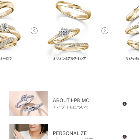
オーロラ
オリオン&アルテミシア
サジッタ
ABOUT I-PRIMO
アイプリモについて
PERSONALIZE