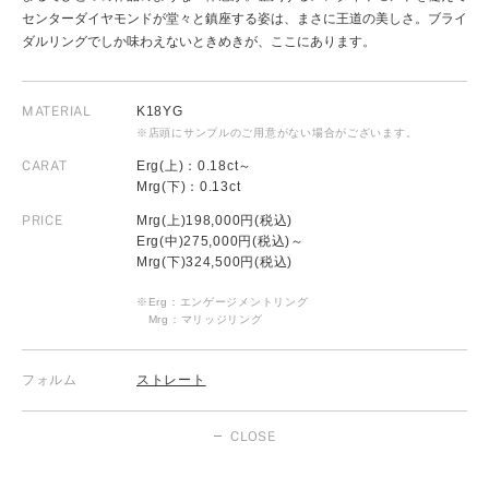
センターダイヤモンドが堂々と鎮座する姿は、まさに王道の美しさ。ブライ
ダルリングでしか味わえないときめきが、ここにあります。
MATERIAL
K18YG
※店頭にサンプルのご用意がない場合がございます。
CARAT
Erg(上)：0.18ct～
Mrg(下)：0.13ct
PRICE
Mrg(上)198,000円(税込)
Erg(中)275,000円(税込)～
Mrg(下)324,500円(税込)
※Erg：エンゲージメントリング
Mrg：マリッジリング
フォルム
ストレート
CLOSE