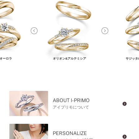
オーロラ
オリオン&アルテミシア
サジッタ
ABOUT I-PRIMO
アイプリモについて
PERSONALIZE