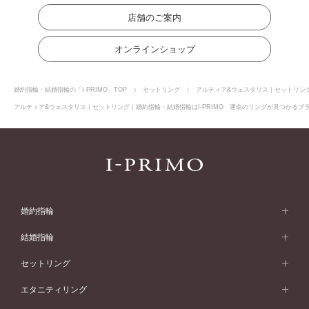
店舗のご案内
オンラインショップ
婚約指輪・結婚指輪の「I-PRIMO」TOP
セットリング
アルティア&ウェスタリス｜セットリン
アルティア&ウェスタリス｜セットリング｜婚約指輪・結婚指輪はI-PRIMO 運命のリングが見つかるブラ
婚約指輪
婚約指輪 (エンゲージリング)
結婚指輪
婚約指輪一覧
結婚指輪 (マリッジリング)
セットリング
素材から選ぶ
結婚指輪一覧
セットリング
エタニティリング
プラチナ
フォルムから選ぶ
素材から選ぶ