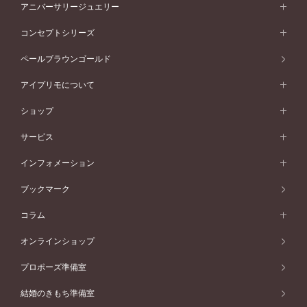
セットリング一覧
エタニティリング
アニバーサリージュエリー
イエローゴールド
ストレートライン
プラチナ
セッティングから選ぶ
フォルムから選ぶ
素材から選ぶ
エタニティリング一覧
アニバーサリージュエリー
コンセプトシリーズ
ピンクゴールド
ウェーブライン
イエローゴールド
ソリテール
ストレートライン
スタイルから選ぶ
プラチナ
セッティングから選ぶ
素材から選ぶ
アニバーサリージュエリー一覧
コンセプトシリーズ
ペールブラウンゴールド
ペールブラウンゴールド
V字ライン
ピンクゴールド
ワンサイドメレ
ウェーブライン
シンプル
イエローゴールド
プレーン
価格帯から選ぶ
スタイルから選ぶ
プラチナ
ネックレス
コンビネーション
オリジンビリーフ
ペールブラウンゴールド
ダブルサイドメレ
アイプリモについて
V字ライン
フェミニン
ピンクゴールド
ワンメレ
50万円台～
シンプル
イエローゴールド
婚約指輪ガイド
ベビーリング
価格帯から選ぶ
フラワリー
コンビネーション
ラインメレ
モード
アイプリモについて
ペールブラウンゴールド
セベラルメレ
ショップ
40万円台～
フェミニン
ピンクゴールド
ファッションリング
50万円～
婚約指輪 人気ランキング
結婚指輪 人気ランキング
初空
エレガント
コンビネーション
ラインメレ
30万円台～
®
モード
パーソナルハンド診断
店舗一覧
ペールブラウンゴールド
ブレスレット
サービス
40万円～50万円
婚約ネックレス
エトワル
ゴージャス
20万円台～
エレガント
ピアス
30万円～40万円
デザインへのこだわり
プロポーズサポート
スワハ
北海道
インフォメーション
ダイヤモンドシェイプコレクション
10万円台～
ゴージャス
イヤリング
20万円～30万円
品質へのこだわり
プレミオン
サービス
ご来店予約について
札幌店
ブックマーク
®
パーフェクトプロポーズリング
アニバーサリーギフト
10万円～20万円
一生涯のメンテナンス
函館店
アフターサービス
ニュース一覧
コラム
ダイヤモンドプロポーズ
取扱店)エヴァンスブライダル 旭川本店
近くに店舗がある
ご購入方法・仕上げ日数
お客様の声
コラム
オンラインショップ
プロミスダイヤモンド&バースストーン
東北
SWEET STORIES
ダイヤモンド
プロポーズ準備室
婚約指輪
ブライダルアイテム
仙台店
ショップブログ
結婚のきもち準備室
結婚指輪
青森店
公式アンバサダー