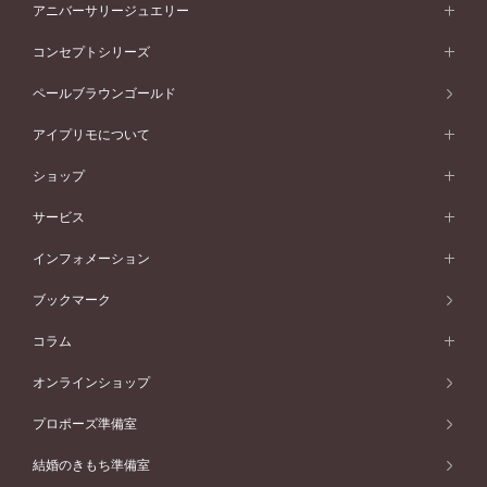
セットリング一覧
エタニティリング
アニバーサリージュエリー
イエローゴールド
ストレートライン
プラチナ
セッティングから選ぶ
フォルムから選ぶ
素材から選ぶ
エタニティリング一覧
アニバーサリージュエリー
コンセプトシリーズ
ピンクゴールド
ウェーブライン
イエローゴールド
ソリテール
ストレートライン
スタイルから選ぶ
プラチナ
セッティングから選ぶ
素材から選ぶ
アニバーサリージュエリー一覧
コンセプトシリーズ
ペールブラウンゴールド
ペールブラウンゴールド
V字ライン
ピンクゴールド
ワンサイドメレ
ウェーブライン
シンプル
イエローゴールド
プレーン
価格帯から選ぶ
スタイルから選ぶ
プラチナ
ネックレス
コンビネーション
オリジンビリーフ
ペールブラウンゴールド
ダブルサイドメレ
アイプリモについて
V字ライン
フェミニン
ピンクゴールド
ワンメレ
50万円台～
シンプル
イエローゴールド
婚約指輪ガイド
ベビーリング
価格帯から選ぶ
フラワリー
コンビネーション
ラインメレ
モード
アイプリモについて
ペールブラウンゴールド
セベラルメレ
ショップ
40万円台～
フェミニン
ピンクゴールド
ファッションリング
50万円～
婚約指輪 人気ランキング
結婚指輪 人気ランキング
初空
エレガント
コンビネーション
ラインメレ
30万円台～
®
モード
パーソナルハンド診断
店舗一覧
ペールブラウンゴールド
ブレスレット
サービス
40万円～50万円
婚約ネックレス
エトワル
ゴージャス
20万円台～
エレガント
ピアス
30万円～40万円
デザインへのこだわり
プロポーズサポート
スワハ
北海道
インフォメーション
ダイヤモンドシェイプコレクション
10万円台～
ゴージャス
イヤリング
20万円～30万円
品質へのこだわり
プレミオン
サービス
ご来店予約について
札幌店
ブックマーク
®
パーフェクトプロポーズリング
アニバーサリーギフト
10万円～20万円
一生涯のメンテナンス
函館店
アフターサービス
ニュース一覧
コラム
ダイヤモンドプロポーズ
取扱店)エヴァンスブライダル 旭川本店
近くに店舗がある
ご購入方法・仕上げ日数
お客様の声
コラム
オンラインショップ
プロミスダイヤモンド&バースストーン
東北
SWEET STORIES
ダイヤモンド
プロポーズ準備室
婚約指輪
ブライダルアイテム
仙台店
ショップブログ
結婚のきもち準備室
結婚指輪
青森店
公式アンバサダー