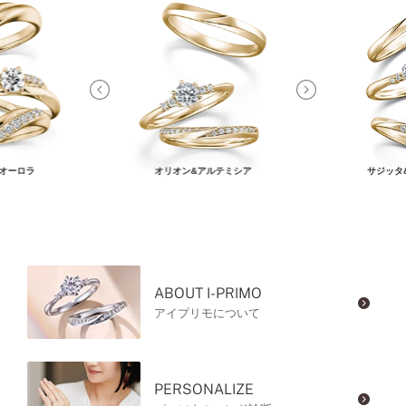
オーロラ
オリオン&アルテミシア
サジッタ
ABOUT I-PRIMO
アイプリモについて
PERSONALIZE