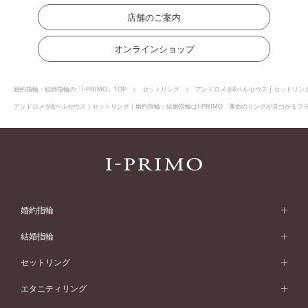
店舗のご案内
オンラインショップ
婚約指輪・結婚指輪の「I-PRIMO」TOP
セットリング
アンドロメダ&ペルセウス｜セットリン
アンドロメダ&ペルセウス｜セットリング｜婚約指輪・結婚指輪はI-PRIMO 運命のリングが見つかるブラ
婚約指輪
婚約指輪 (エンゲージリング)
結婚指輪
婚約指輪一覧
結婚指輪 (マリッジリング)
セットリング
素材から選ぶ
結婚指輪一覧
セットリング
エタニティリング
プラチナ
フォルムから選ぶ
素材から選ぶ