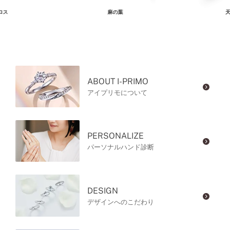
ロス
麻の葉
天
ABOUT I-PRIMO
アイプリモについて
PERSONALIZE
パーソナルハンド診断
DESIGN
デザインへのこだわり