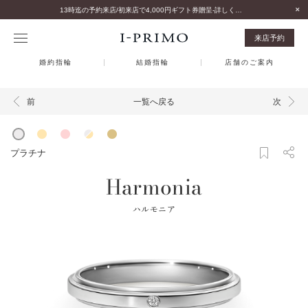
13時迄の予約来店/初来店で4,000円ギフト券贈呈-詳しくはこちら-
来店予約
婚約指輪
結婚指輪
店舗のご案内
一覧へ戻る
前
次
プラチナ
Harmonia
ハルモニア