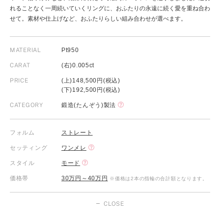
れることなく一周続いていくリングに、おふたりの永遠に続く愛を重ね合わ
せて。素材や仕上げなど、おふたりらしい組み合わせが選べます。
MATERIAL
Pt950
CARAT
(右)0.005ct
PRICE
(上)148,500円(税込)
(下)192,500円(税込)
CATEGORY
鍛造(たんぞう)製法
フォルム
ストレート
セッティング
ワンメレ
スタイル
モード
価格帯
30万円～40万円
※価格は2本の指輪の合計額となります。
CLOSE