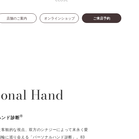
CLOSE
店舗のご案内
オンラインショップ
ご来店予約
sonal Hand
®
ハンド診断
と客観的な視点、双方のシナジーによって末永く愛
指輪に巡り会える「パーソナルハンド診断」。83