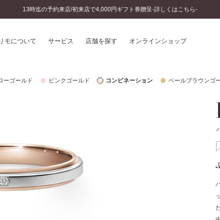
13時迄の予約来店/初来店で4,000円ギフト券贈呈-詳しくはこちら-
リモについて
サービス
店舗を探す
オンラインショップ
ローゴールド
ピンクゴールド
コンビネーション
ペールブラウンゴ
プリモについて
婚約指輪とは
結婚指輪とは
®
ソナルハンド診断
セットリングとは
インへのこだわり
エタニティリングとは
へのこだわり
涯のメンテナンス
ニュース一覧
に店舗がある
お客様の声
SWEET STORIES
ビス
ショップブログ
ターサービス
コラム
入方法・仕上げ日数
よくあるご質問