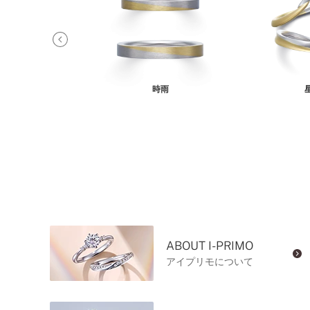
サール
時雨
ABOUT I-PRIMO
アイプリモについて