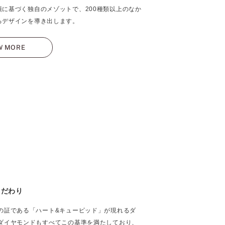
績に基づく独自のメゾットで、200種類以上のなか
るデザインを導き出します。
W MORE
こだわり
の証である「ハート&キューピッド」が現れるダ
ダイヤモンドもすべてこの基準を満たしており、