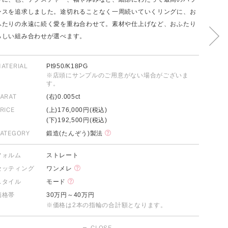
ンスを追求しました。途切れることなく一周続いていくリングに、お
ふたりの永遠に続く愛を重ね合わせて。素材や仕上げなど、おふたり
らしい組み合わせが選べます。
FOLLOW US ON
ATERIAL
Pt950/K18PG
※店頭にサンプルのご用意がない場合がございま
す。
ARAT
(右)0.005ct
RICE
(上)176,000円(税込)
(下)192,500円(税込)
ATEGORY
鍛造(たんぞう)製法
フォルム
ストレート
セッティング
ワンメレ
スタイル
モード
価格帯
30万円～40万円
※価格は2本の指輪の合計額となります。