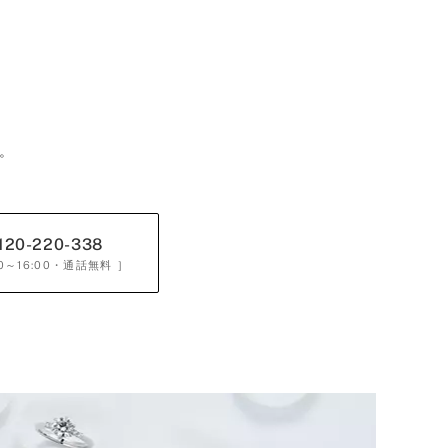
。
120-220-338
0～16:00
・通話無料 ］