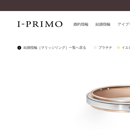
婚約指輪
結婚指輪
アイプ
結婚指輪［マリッジリング］一覧へ戻る
プラチナ
イエ
婚約指輪一覧
アイ
結婚指輪一覧
パー
セットリング一覧
デザ
エタニティリング一覧
品質
アニバーサリージュエリー一覧
一生
近く
コレクション
®
パーフェクトプロポーズリング
サー
ダイヤモンドプロポーズ
アフ
婚約ネックレス
ご購
ダイヤモンドシェイプコレクション