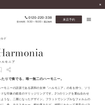
0120-220-338
来店予約
9:30～16:00
受付時間：
/ 通話無料
ールド
ブックマーク
Harmonia
ONLINE SHOP
ハルモニア
ご来店予約
予約専用ダイヤル
ふたりで奏でる、唯一無二のハーモニー。
0120-220-338
9:30～16:00
（受付時間：
・通話無料）
ハーモニーの語源である調和の女神「ハルモニア」の名を持つ、ソリ
ッドな印象の鍛造のマリッジリングです。2つのリングを重ね合わせ
カタログ請求
たような、二層になったデザイン。フラットでシンプルなフォルムの
お問い合わせ
中に、色、テクスチャー、幅や厚みなど、細部にわたって最高のバラ