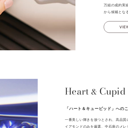
万組の成約実
から候補とな
VIE
Heart
Cupid
&
「ハート＆キューピッド」への
一番美しい輝きを放つとされ、高品質
イアモンドのみを厳選、中石座のメレ