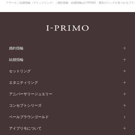
アサール｜結婚指輪（マリッジリング）｜婚約指輪・結婚指輪はI-PRIMO 運命のリングが見つかるブライ
婚約指輪
婚約指輪 (エンゲージリング)
結婚指輪
婚約指輪一覧
結婚指輪 (マリッジリング)
セットリング
素材から選ぶ
結婚指輪一覧
セットリング
エタニティリング
プラチナ
フォルムから選ぶ
素材から選ぶ
セットリング一覧
エタニティリング
アニバーサリージュエリー
イエローゴールド
ストレートライン
プラチナ
セッティングから選ぶ
フォルムから選ぶ
素材から選ぶ
エタニティリング一覧
アニバーサリージュエリー
コンセプトシリーズ
ピンクゴールド
ウェーブライン
イエローゴールド
ソリテール
ストレートライン
スタイルから選ぶ
プラチナ
セッティングから選ぶ
素材から選ぶ
アニバーサリージュエリー一覧
コンセプトシリーズ
ペールブラウンゴールド
ペールブラウンゴールド
V字ライン
ピンクゴールド
ワンサイドメレ
ウェーブライン
シンプル
イエローゴールド
プレーン
価格帯から選ぶ
スタイルから選ぶ
プラチナ
ネックレス
コンビネーション
オリジンビリーフ
ペールブラウンゴールド
ダブルサイドメレ
アイプリモについて
V字ライン
フェミニン
ピンクゴールド
ワンメレ
50万円台～
シンプル
イエローゴールド
婚約指輪ガイド
ベビーリング
価格帯から選ぶ