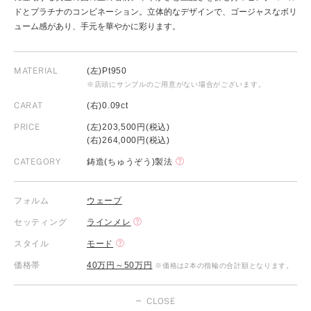
ドとプラチナのコンビネーション。立体的なデザインで、ゴージャスなボリ
ューム感があり、手元を華やかに彩ります。
MATERIAL
(左)Pt950
※店頭にサンプルのご用意がない場合がございます。
CARAT
(右)0.09ct
PRICE
(左)203,500円(税込)
(右)264,000円(税込)
CATEGORY
鋳造(ちゅうぞう)製法
フォルム
ウェーブ
セッティング
ラインメレ
スタイル
モード
価格帯
40万円～50万円
※価格は2本の指輪の合計額となります。
CLOSE