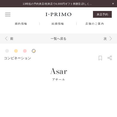
13時迄の予約来店/初来店で4,000円ギフト券贈呈-詳しくはこちら-
来店予約
婚約指輪
結婚指輪
店舗のご案内
一覧へ戻る
前
次
コンビネーション
Asar
アサール