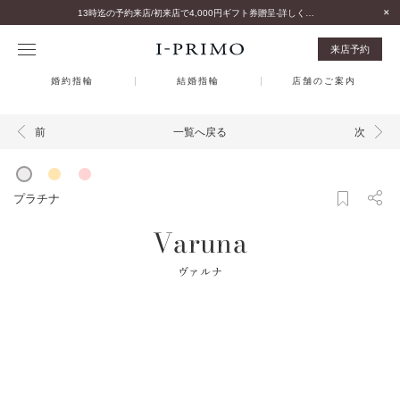
13時迄の予約来店/初来店で4,000円ギフト券贈呈-詳しくはこちら-
来店予約
婚約指輪
結婚指輪
店舗のご案内
一覧へ戻る
前
次
プラチナ
Varuna
ヴァルナ