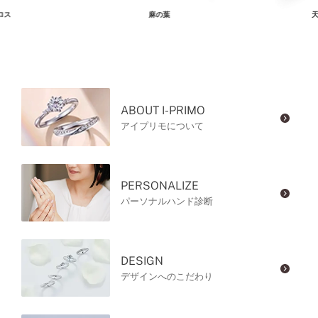
ロス
麻の葉
天
ABOUT I-PRIMO
アイプリモについて
PERSONALIZE
パーソナルハンド診断
DESIGN
デザインへのこだわり