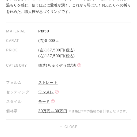
温もりを感じ、使うほどに愛着が湧く。これから羽ばたくおふたりへの祈り
を込めた、職人技が息づくリングです。
MATERIAL
Pt950
CARAT
(右)0.008ct
PRICE
(左)137,500円(税込)
(右)137,500円(税込)
CATEGORY
鋳造(ちゅうぞう)製法
フォルム
ストレート
セッティング
ワンメレ
スタイル
モード
価格帯
20万円～30万円
※価格は2本の指輪の合計額となります。
CLOSE