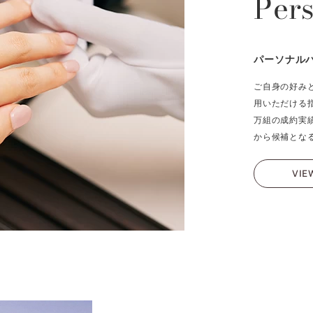
Per
パーソナル
ご自身の好み
用いただける
万組の成約実
から候補とな
VIE