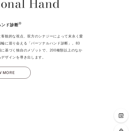
sonal Hand
®
ハンド診断
と客観的な視点、双方のシナジーによって末永く愛
指輪に巡り会える「パーソナルハンド診断」。83
績に基づく独自のメゾットで、200種類以上のなか
るデザインを導き出します。
W MORE