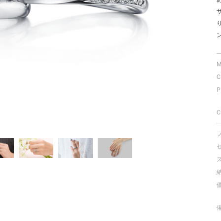
ミスダイヤモンド&バースストー
イダルアイテム
ポーズサポート
M
C
ップ
P
一覧
店予約について
C