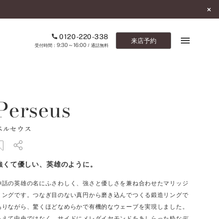
0120-220-338
来店予約
9:30～16:00
受付時間：
/ 通話無料
ブックマーク
Perseus
ONLINE SHOP
ペルセウス
ご来店予約
予約専用ダイヤル
強くて優しい、英雄のように。
0120-220-338
9:30～16:00
（受付時間：
・通話無料）
神話の英雄の名にふさわしく、強さと優しさを兼ね合わせたマリッジ
リングです。つなぎ目のない真円から磨き込んでつくる鍛造リングで
カタログ請求
ありながら、驚くほどなめらかで有機的なウェーブを実現しました。
お問い合わせ
あえて中央ではなく、サイドにメレダイヤモンドをあしらった粋なデ