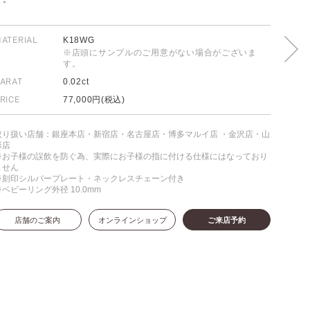
ATERIAL
K18WG
※店頭にサンプルのご用意がない場合がございま
FOLLOW US ON
す。
ARAT
0.02ct
RICE
77,000円(税込)
取り扱い店舗：銀座本店・新宿店・名古屋店・博多マルイ店 ・金沢店・山
形店
※お子様の誤飲を防ぐ為、実際にお子様の指に付ける仕様にはなっており
ません
※刻印シルバープレート・ネックレスチェーン付き
※ベビーリング外径 10.0mm
店舗のご案内
オンラインショップ
ご来店予約