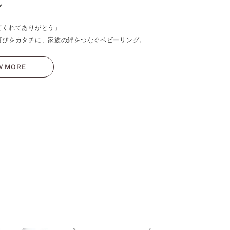
グ
てくれてありがとう」
喜びをカタチに、家族の絆をつなぐベビーリング。
W MORE