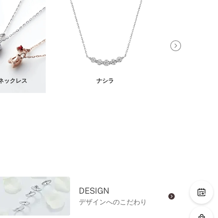
ネックレス
ナシラ
イオ イヤ
DESIGN
デザインへのこだわり