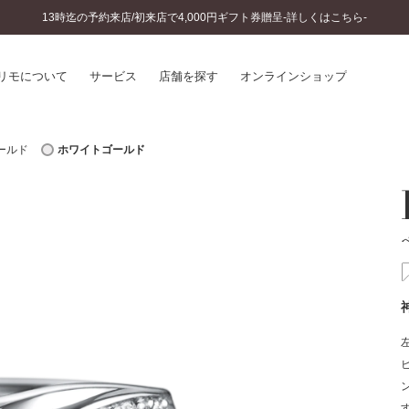
13時迄の予約来店/初来店で4,000円ギフト券贈呈-詳しくはこちら-
リモについて
サービス
店舗を探す
オンラインショップ
ールド
ホワイトゴールド
プリモについて
婚約指輪とは
結婚指輪とは
®
ソナルハンド診断
セットリングとは
インへのこだわり
エタニティリングとは
へのこだわり
涯のメンテナンス
ニュース一覧
に店舗がある
お客様の声
SWEET STORIES
ビス
ショップブログ
ターサービス
コラム
入方法・仕上げ日数
よくあるご質問