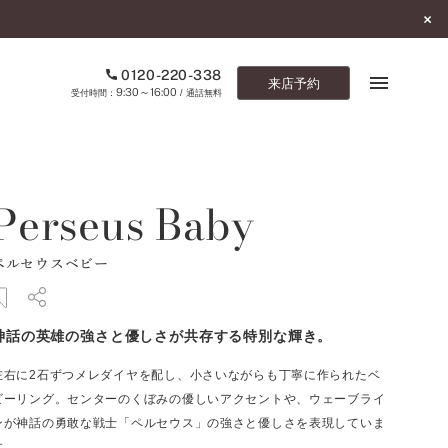
0120-220-338
来店予約
9:30～16:00
受付時間：
/ 通話無料
ブックマーク
Perseus Baby
ONLINE SHOP
ペルセウスベビー
ご来店予約
予約専用ダイヤル
神話の英雄の強さと優しさが共存する特別な輝き。
0120-220-338
9:30～16:00
（受付時間：
・通話無料）
左右に2石ずつメレダイヤを配し、小さいながらも丁寧に作られたベ
ビーリング。センターのくぼみの優しいアクセントや、ウェーブライ
カタログ請求
ンが神話の勇敢な戦士「ペルセウス」の強さと優しさを表現していま
お問い合わせ
す。