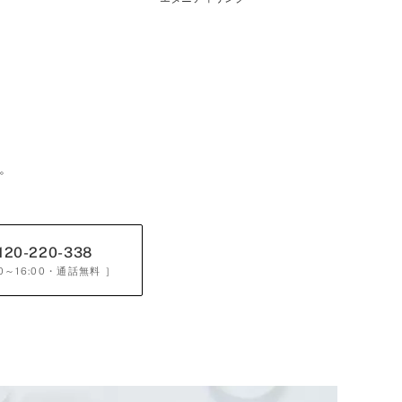
。
120-220-338
0～16:00
・通話無料 ］