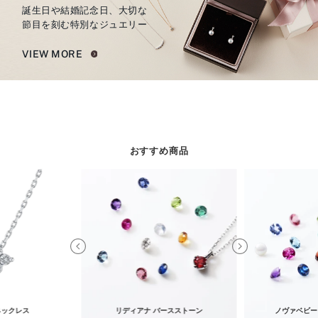
誕生日や結婚記念日、大切な
節目を刻む特別なジュエリー
VIEW MORE
おすすめ商品
ネックレス
リディアナ バースストーン
ノヴァベビー