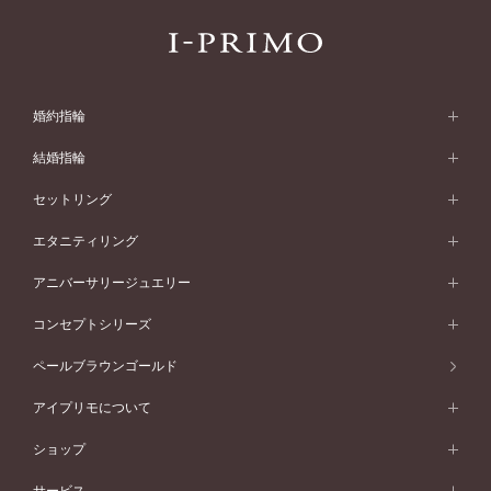
婚約指輪
婚約指輪 (エンゲージリング)
結婚指輪
婚約指輪一覧
結婚指輪 (マリッジリング)
セットリング
素材から選ぶ
結婚指輪一覧
セットリング
エタニティリング
プラチナ
フォルムから選ぶ
素材から選ぶ
セットリング一覧
エタニティリング
アニバーサリージュエリー
イエローゴールド
ストレートライン
プラチナ
セッティングから選ぶ
フォルムから選ぶ
素材から選ぶ
エタニティリング一覧
アニバーサリージュエリー
コンセプトシリーズ
ピンクゴールド
ウェーブライン
イエローゴールド
ソリテール
ストレートライン
スタイルから選ぶ
プラチナ
セッティングから選ぶ
素材から選ぶ
アニバーサリージュエリー一覧
コンセプトシリーズ
ペールブラウンゴールド
ペールブラウンゴールド
V字ライン
ピンクゴールド
ワンサイドメレ
ウェーブライン
シンプル
イエローゴールド
プレーン
価格帯から選ぶ
スタイルから選ぶ
プラチナ
ネックレス
コンビネーション
オリジンビリーフ
ペールブラウンゴールド
ダブルサイドメレ
アイプリモについて
V字ライン
フェミニン
ピンクゴールド
ワンメレ
50万円台～
シンプル
イエローゴールド
婚約指輪ガイド
ベビーリング
価格帯から選ぶ
フラワリー
コンビネーション
ラインメレ
モード
アイプリモについて
ペールブラウンゴールド
セベラルメレ
ショップ
40万円台～
フェミニン
ピンクゴールド
ファッションリング
50万円～
婚約指輪 人気ランキング
結婚指輪 人気ランキング
初空
エレガント
コンビネーション
ラインメレ
30万円台～
®
モード
パーソナルハンド診断
店舗一覧
ペールブラウンゴールド
ブレスレット