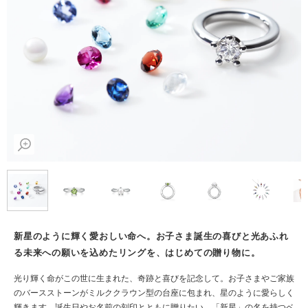
新星のように輝く愛おしい命へ。お子さま誕生の喜びと光あふれ
る未来への願いを込めたリングを、はじめての贈り物に。
光り輝く命がこの世に生まれた、奇跡と喜びを記念して。お子さまやご家族
のバースストーンがミルククラウン型の台座に包まれ、星のように愛らしく
輝きます。誕生日やお名前の刻印とともに贈りたい、「新星」の名を持つベ