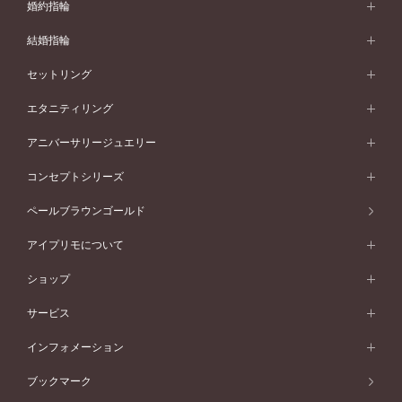
婚約指輪
婚約指輪 (エンゲージリング)
結婚指輪
婚約指輪一覧
結婚指輪 (マリッジリング)
セットリング
素材から選ぶ
結婚指輪一覧
セットリング
エタニティリング
プラチナ
フォルムから選ぶ
素材から選ぶ
セットリング一覧
エタニティリング
アニバーサリージュエリー
イエローゴールド
ストレートライン
プラチナ
セッティングから選ぶ
フォルムから選ぶ
素材から選ぶ
エタニティリング一覧
アニバーサリージュエリー
コンセプトシリーズ
ピンクゴールド
ウェーブライン
イエローゴールド
ソリテール
ストレートライン
スタイルから選ぶ
プラチナ
セッティングから選ぶ
素材から選ぶ
アニバーサリージュエリー一覧
コンセプトシリーズ
ペールブラウンゴールド
ペールブラウンゴールド
V字ライン
ピンクゴールド
ワンサイドメレ
ウェーブライン
シンプル
イエローゴールド
プレーン
価格帯から選ぶ
スタイルから選ぶ
プラチナ
ネックレス
コンビネーション
オリジンビリーフ
ペールブラウンゴールド
ダブルサイドメレ
アイプリモについて
V字ライン
フェミニン
ピンクゴールド
ワンメレ
50万円台～
シンプル
イエローゴールド
婚約指輪ガイド
ベビーリング
価格帯から選ぶ
フラワリー
コンビネーション
ラインメレ
モード
アイプリモについて
ペールブラウンゴールド
セベラルメレ
ショップ
40万円台～
フェミニン
ピンクゴールド
ファッションリング
50万円～
婚約指輪 人気ランキング
結婚指輪 人気ランキング
初空
エレガント
コンビネーション
ラインメレ
30万円台～
®
モード
パーソナルハンド診断
店舗一覧
ペールブラウンゴールド
ブレスレット
サービス
40万円～50万円
婚約ネックレス
エトワル
ゴージャス
20万円台～
エレガント
ピアス
30万円～40万円
デザインへのこだわり
プロポーズサポート
スワハ
北海道
インフォメーション
ダイヤモンドシェイプコレクション
10万円台～
ゴージャス
イヤリング
20万円～30万円
品質へのこだわり
プレミオン
サービス
ご来店予約について
札幌店
ブックマーク
®
パーフェクトプロポーズリング
アニバーサリーギフト
10万円～20万円