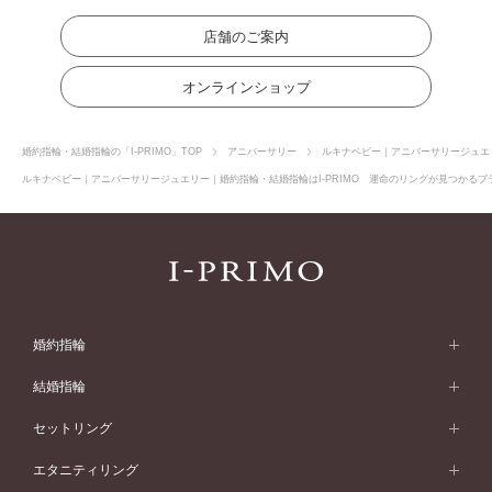
店舗のご案内
オンラインショップ
婚約指輪・結婚指輪の「I-PRIMO」TOP
アニバーサリー
ルキナベビー｜アニバーサリージュエ
ルキナベビー｜アニバーサリージュエリー｜婚約指輪・結婚指輪はI-PRIMO 運命のリングが見つかるブラ
婚約指輪
婚約指輪 (エンゲージリング)
結婚指輪
婚約指輪一覧
結婚指輪 (マリッジリング)
セットリング
素材から選ぶ
結婚指輪一覧
セットリング
エタニティリング