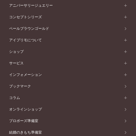
プラチナ
フォルムから選ぶ
素材から選ぶ
セットリング一覧
エタニティリング
アニバーサリージュエリー
イエローゴールド
ストレートライン
プラチナ
セッティングから選ぶ
フォルムから選ぶ
素材から選ぶ
エタニティリング一覧
アニバーサリージュエリー
コンセプトシリーズ
ピンクゴールド
ウェーブライン
イエローゴールド
ソリテール
ストレートライン
スタイルから選ぶ
プラチナ
セッティングから選ぶ
素材から選ぶ
アニバーサリージュエリー一覧
コンセプトシリーズ
ペールブラウンゴールド
ペールブラウンゴールド
V字ライン
ピンクゴールド
ワンサイドメレ
ウェーブライン
シンプル
イエローゴールド
プレーン
価格帯から選ぶ
スタイルから選ぶ
プラチナ
ネックレス
コンビネーション
オリジンビリーフ
ペールブラウンゴールド
ダブルサイドメレ
アイプリモについて
V字ライン
フェミニン
ピンクゴールド
ワンメレ
50万円台～
シンプル
イエローゴールド
婚約指輪ガイド
ベビーリング
価格帯から選ぶ
フラワリー
コンビネーション
ラインメレ
モード
アイプリモについて
ペールブラウンゴールド
セベラルメレ
ショップ
40万円台～
フェミニン
ピンクゴールド
ファッションリング
50万円～
婚約指輪 人気ランキング
結婚指輪 人気ランキング
初空
エレガント
コンビネーション
ラインメレ
30万円台～
®
モード
パーソナルハンド診断
店舗一覧
ペールブラウンゴールド
ブレスレット
サービス
40万円～50万円
婚約ネックレス
エトワル
ゴージャス
20万円台～
エレガント
ピアス
30万円～40万円
デザインへのこだわり
プロポーズサポート
スワハ
北海道
インフォメーション
ダイヤモンドシェイプコレクション
10万円台～
ゴージャス
イヤリング
20万円～30万円
品質へのこだわり
プレミオン
サービス
ご来店予約について
札幌店
ブックマーク
®
パーフェクトプロポーズリング
アニバーサリーギフト
10万円～20万円
一生涯のメンテナンス
函館店
アフターサービス
ニュース一覧
コラム
ダイヤモンドプロポーズ
取扱店)エヴァンスブライダル 旭川本店
近くに店舗がある
ご購入方法・仕上げ日数
お客様の声
コラム
オンラインショップ
プロミスダイヤモンド&バースストーン
東北
SWEET STORIES
ダイヤモンド
プロポーズ準備室
婚約指輪
ブライダルアイテム
仙台店
ショップブログ
結婚のきもち準備室
結婚指輪