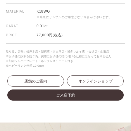
MATERIAL
K18WG
※店頭にサンプルのご用意がない場合がございます。
CARAT
0.01ct
PRICE
77,000円(税込)
取り扱い店舗：銀座本店・新宿店・名古屋店・博多マルイ店 ・金沢店・山形店
※お子様の誤飲を防ぐ為、実際にお子様の指に付ける仕様にはなっておりません
※刻印シルバープレート・ネックレスチェーン付き
※ベビーリング外径 10.0mm
店舗のご案内
オンラインショップ
ご来店予約