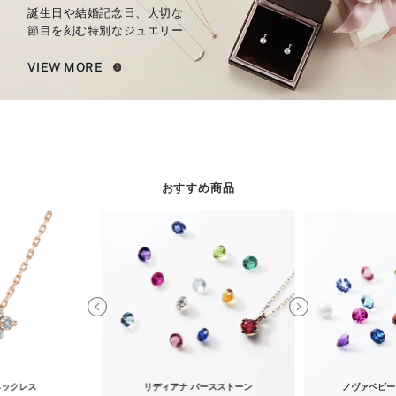
誕生日や結婚記念日、大切な
節目を刻む特別なジュエリー
VIEW MORE
おすすめ商品
ネックレス
リディアナ バースストーン
ノヴァベビー