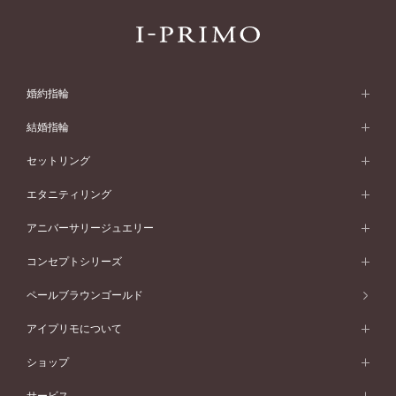
婚約指輪
婚約指輪 (エンゲージリング)
結婚指輪
婚約指輪一覧
結婚指輪 (マリッジリング)
セットリング
素材から選ぶ
結婚指輪一覧
セットリング
エタニティリング
プラチナ
フォルムから選ぶ
素材から選ぶ
セットリング一覧
エタニティリング
アニバーサリージュエリー
イエローゴールド
ストレートライン
プラチナ
セッティングから選ぶ
フォルムから選ぶ
素材から選ぶ
エタニティリング一覧
アニバーサリージュエリー
コンセプトシリーズ
ピンクゴールド
ウェーブライン
イエローゴールド
ソリテール
ストレートライン
スタイルから選ぶ
プラチナ
セッティングから選ぶ
素材から選ぶ
アニバーサリージュエリー一覧
コンセプトシリーズ
ペールブラウンゴールド
ペールブラウンゴールド
V字ライン
ピンクゴールド
ワンサイドメレ
ウェーブライン
シンプル
イエローゴールド
プレーン
価格帯から選ぶ
スタイルから選ぶ
プラチナ
ネックレス
コンビネーション
オリジンビリーフ
ペールブラウンゴールド
ダブルサイドメレ
アイプリモについて
V字ライン
フェミニン
ピンクゴールド
ワンメレ
50万円台～
シンプル
イエローゴールド
婚約指輪ガイド
ベビーリング
価格帯から選ぶ
フラワリー
コンビネーション
ラインメレ
モード
アイプリモについて
ペールブラウンゴールド
セベラルメレ
ショップ
40万円台～
フェミニン
ピンクゴールド
ファッションリング
50万円～
婚約指輪 人気ランキング
結婚指輪 人気ランキング
初空
エレガント
コンビネーション
ラインメレ
30万円台～
®
モード
パーソナルハンド診断
店舗一覧
ペールブラウンゴールド
ブレスレット