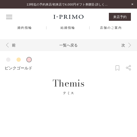
13時迄の予約来店/初来店で4,000円ギフト券贈呈-詳しくはこちら-
来店予約
婚約指輪
結婚指輪
店舗のご案内
一覧へ戻る
前
次
ピンクゴールド
Themis
テミス