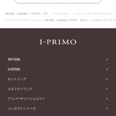
婚約指輪・結婚指輪の「I-PRIMO」TOP
アニバーサリー
テミス｜アニバーサリージュエリー
テミス｜アニバーサリージュエリー｜婚約指輪・結婚指輪はI-PRIMO 運命のリングが見つかるブライダル
婚約指輪
婚約指輪 (エンゲージリング)
結婚指輪
婚約指輪一覧
結婚指輪 (マリッジリング)
セットリング
素材から選ぶ
結婚指輪一覧
セットリング
エタニティリング
プラチナ
フォルムから選ぶ
素材から選ぶ
セットリング一覧
エタニティリング
アニバーサリージュエリー
イエローゴールド
ストレートライン
プラチナ
セッティングから選ぶ
フォルムから選ぶ
素材から選ぶ
エタニティリング一覧
アニバーサリージュエリー
コンセプトシリーズ
ピンクゴールド
ウェーブライン
イエローゴールド
ソリテール
ストレートライン
スタイルから選ぶ
プラチナ
セッティングから選ぶ
素材から選ぶ