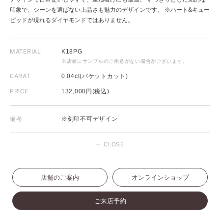
印象で、シーンを選ばない上品さも魅力のデザインです。 ※ハート&キュー
ピッドが現れるダイヤモンドではありません。
MATERIAL
K18PG
※店頭にサンプルのご用意がない場合がございます。
CARAT
0.04ct(バケットカット)
PRICE
132,000円(税込)
備考
※刻印不可デザイン
CLOSE
店舗のご案内
オンラインショップ
ご来店予約