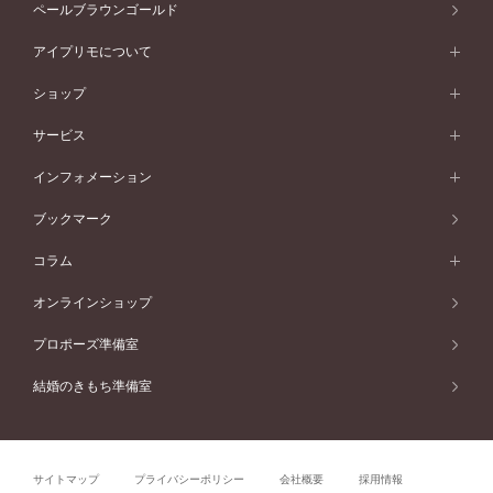
アニバーサリージュエリー一覧
コンセプトシリーズ
ペールブラウンゴールド
ペールブラウンゴールド
V字ライン
ピンクゴールド
ワンサイドメレ
ウェーブライン
シンプル
イエローゴールド
プレーン
価格帯から選ぶ
スタイルから選ぶ
プラチナ
ネックレス
コンビネーション
オリジンビリーフ
ペールブラウンゴールド
ダブルサイドメレ
アイプリモについて
V字ライン
フェミニン
ピンクゴールド
ワンメレ
50万円台～
シンプル
イエローゴールド
婚約指輪ガイド
ベビーリング
価格帯から選ぶ
フラワリー
コンビネーション
ラインメレ
モード
アイプリモについて
ペールブラウンゴールド
セベラルメレ
ショップ
40万円台～
フェミニン
ピンクゴールド
ファッションリング
50万円～
婚約指輪 人気ランキング
結婚指輪 人気ランキング
初空
エレガント
コンビネーション
ラインメレ
30万円台～
®
モード
パーソナルハンド診断
店舗一覧
ペールブラウンゴールド
ブレスレット
サービス
40万円～50万円
婚約ネックレス
エトワル
ゴージャス
20万円台～
エレガント
ピアス
30万円～40万円
デザインへのこだわり
プロポーズサポート
スワハ
北海道
インフォメーション
ダイヤモンドシェイプコレクション
10万円台～
ゴージャス
イヤリング
20万円～30万円
品質へのこだわり
プレミオン
サービス
ご来店予約について
札幌店
ブックマーク
®
パーフェクトプロポーズリング
アニバーサリーギフト
10万円～20万円
一生涯のメンテナンス
函館店
アフターサービス
ニュース一覧
コラム
ダイヤモンドプロポーズ
取扱店)エヴァンスブライダル 旭川本店
近くに店舗がある
ご購入方法・仕上げ日数
お客様の声
コラム
オンラインショップ
プロミスダイヤモンド&バースストーン
東北
SWEET STORIES
ダイヤモンド
プロポーズ準備室
婚約指輪
ブライダルアイテム
仙台店
ショップブログ
結婚のきもち準備室
結婚指輪
青森店
公式アンバサダー
リング
弘前パークホテル店
よくあるご質問
プロポーズ
秋田店
サイトマップ
プライバシーポリシー
会社概要
採用情報