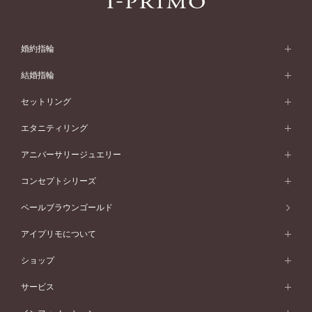
婚約指輪
婚約指輪 (エンゲージリング)
結婚指輪
婚約指輪一覧
結婚指輪 (マリッジリング)
セットリング
素材から選ぶ
結婚指輪一覧
セットリング
エタニティリング
プラチナ
フォルムから選ぶ
素材から選ぶ
セットリング一覧
エタニティリング
アニバーサリージュエリー
イエローゴールド
ストレートライン
プラチナ
セッティングから選ぶ
フォルムから選ぶ
素材から選ぶ
エタニティリング一覧
アニバーサリージュエリー
コンセプトシリーズ
ピンクゴールド
ウェーブライン
イエローゴールド
ソリテール
ストレートライン
スタイルから選ぶ
プラチナ
セッティングから選ぶ
素材から選ぶ
アニバーサリージュエリー一覧
コンセプトシリーズ
ペールブラウンゴールド
ペールブラウンゴールド
V字ライン
ピンクゴールド
ワンサイドメレ
ウェーブライン
シンプル
イエローゴールド
プレーン
価格帯から選ぶ
スタイルから選ぶ
プラチナ
ネックレス
コンビネーション
オリジンビリーフ
ペールブラウンゴールド
ダブルサイドメレ
アイプリモについて
V字ライン
フェミニン
ピンクゴールド
ワンメレ
50万円台～
シンプル
イエローゴールド
婚約指輪ガイド
ベビーリング
価格帯から選ぶ
フラワリー
コンビネーション
ラインメレ
モード
アイプリモについて
ペールブラウンゴールド
セベラルメレ
ショップ
40万円台～
フェミニン
ピンクゴールド
ファッションリング
50万円～
婚約指輪 人気ランキング
結婚指輪 人気ランキング
初空
エレガント
コンビネーション
ラインメレ
30万円台～
®
モード
パーソナルハンド診断
店舗一覧
ペールブラウンゴールド
ブレスレット
サービス
40万円～50万円
婚約ネックレス
エトワル
ゴージャス
20万円台～
エレガント
ピアス
30万円～40万円
デザインへのこだわり
プロポーズサポート