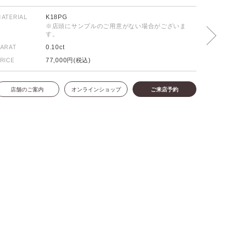
ATERIAL
K18PG
※店頭にサンプルのご用意がない場合がございま
す。
FOLLOW US ON
ARAT
0.10ct
RICE
77,000円(税込)
店舗のご案内
オンラインショップ
ご来店予約