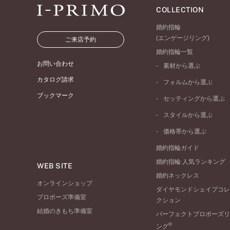
COLLECTION
婚約指輪
(エンゲージリング)
ご来店予約
婚約指輪一覧
お問い合わせ
素材から選ぶ
プラチナ
カタログ請求
フォルムから選ぶ
イエローゴールド
ブックマーク
ストレートライン
セッティングから選ぶ
ピンクゴールド
ウェーブライン
ソリテール
ペールブラウンゴール
スタイルから選ぶ
V字ライン
ワンサイドメレ
コンビネーション
シンプル
価格帯から選ぶ
ダブルサイドメレ
フェミニン
50万円台～
ラインメレ
婚約指輪ガイド
モード
40万円台～
婚約指輪 人気ランキング
エレガント
WEB SITE
30万円台～
婚約ネックレス
ゴージャス
20万円台～
オンラインショップ
ダイヤモンドシェイプコレ
10万円台～
プロポーズ準備室
クション
結婚のきもち準備室
パーフェクトプロポーズリ
®
ング