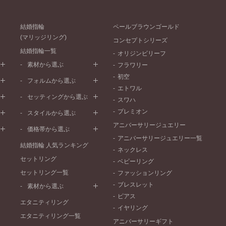
結婚指輪
ペールブラウンゴールド
(マリッジリング)
コンセプトシリーズ
結婚指輪一覧
オリジンビリーフ
素材から選ぶ
フラワリー
初空
プラチナ
フォルムから選ぶ
エトワル
イエローゴールド
ストレートライン
セッティングから選ぶ
スワハ
ピンクゴールド
ウェーブライン
プレーン
プレミオン
ド
ペールブラウンゴールド
スタイルから選ぶ
V字ライン
ワンメレ
コンビネーション
アニバーサリージュエリー
シンプル
価格帯から選ぶ
セベラルメレ
フェミニン
アニバーサリージュエリー一覧
50万円～
ラインメレ
結婚指輪 人気ランキング
モード
ネックレス
40万円～50万円
セットリング
エレガント
ベビーリング
30万円～40万円
セットリング一覧
ゴージャス
ファッションリング
20万円～30万円
ブレスレット
素材から選ぶ
10万円～20万円
ピアス
プラチナ
エタニティリング
イヤリング
イエローゴールド
エタニティリング一覧
アニバーサリーギフト
ピンクゴールド