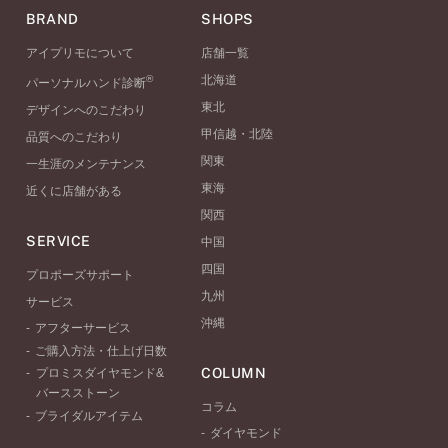
BRAND
SHOPS
アイプリモについて
店舗一覧
®
北海道
パーソナルハンド診断
東北
デザインへのこだわり
甲信越・北陸
品質へのこだわり
関東
一生涯のメンテナンス
東海
近くに店舗がある
関西
SERVICE
中国
四国
プロポーズサポート
九州
サービス
沖縄
アフターサービス
ご購入方法・仕上げ日数
COLUMN
プロミスダイヤモンド&
バースストーン
コラム
ブライダルアイテム
ダイヤモンド