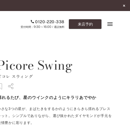
0120-220-338
来店予約
9:30～16:00
受付時間：
/ 通話無料
ブックマーク
Picore Swing
ONLINE SHOP
ピコレ スウィング
ご来店予約
予約専用ダイヤル
揺れるたび、星のウインクのようにキラリあでやか
0120-220-338
9:30～16:00
（受付時間：
・通話無料）
小さな3つの星が、まばたきをするかのようにきらきら揺れるブレス
レット。シンプルでありながら、選び抜かれたダイヤモンドが手元を
カタログ請求
表情豊かに彩ります。
お問い合わせ