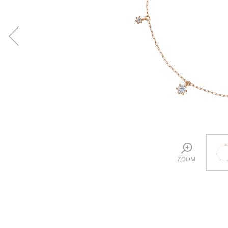
プロ
ペールブラウンゴールド
ン
ブラ
コンセプトシリーズ
プロ
オリジンビリーフ
フラワリー
初空
ショ
エトワル
店舗
スワハ
ご来
プレミオン
ZOOM