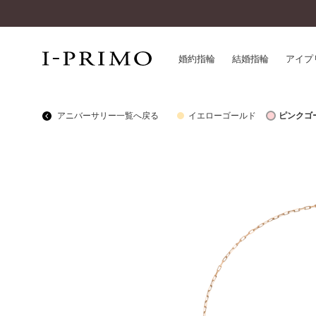
婚約指輪
結婚指輪
アイプ
アニバーサリー一覧へ戻る
イエローゴールド
ピンクゴ
婚約指輪一覧
アイ
結婚指輪一覧
パー
セットリング一覧
デザ
エタニティリング一覧
品質
アニバーサリージュエリー一覧
一生
近く
コレクション
®
パーフェクトプロポーズリング
サー
ダイヤモンドプロポーズ
アフ
婚約ネックレス
ご購
ダイヤモンドシェイプコレクション