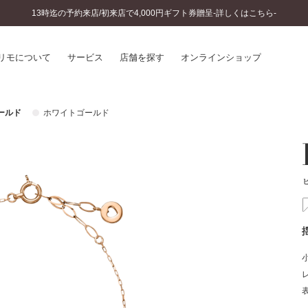
13時迄の予約来店/初来店で4,000円ギフト券贈呈-詳しくはこちら-
リモについて
サービス
店舗を探す
オンラインショップ
ールド
ホワイトゴールド
プリモについて
婚約指輪とは
結婚指輪とは
®
ソナルハンド診断
セットリングとは
インへのこだわり
エタニティリングとは
へのこだわり
涯のメンテナンス
ニュース一覧
に店舗がある
お客様の声
SWEET STORIES
ビス
ショップブログ
ターサービス
コラム
入方法・仕上げ日数
よくあるご質問