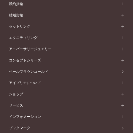
婚約指輪
婚約指輪 (エンゲージリング)
結婚指輪
婚約指輪一覧
結婚指輪 (マリッジリング)
セットリング
素材から選ぶ
結婚指輪一覧
セットリング
エタニティリング
プラチナ
フォルムから選ぶ
素材から選ぶ
セットリング一覧
エタニティリング
アニバーサリージュエリー
イエローゴールド
ストレートライン
プラチナ
セッティングから選ぶ
フォルムから選ぶ
素材から選ぶ
エタニティリング一覧
アニバーサリージュエリー
コンセプトシリーズ
ピンクゴールド
ウェーブライン
イエローゴールド
ソリテール
ストレートライン
スタイルから選ぶ
プラチナ
セッティングから選ぶ
素材から選ぶ
アニバーサリージュエリー一覧
コンセプトシリーズ
ペールブラウンゴールド
ペールブラウンゴールド
V字ライン
ピンクゴールド
ワンサイドメレ
ウェーブライン
シンプル
イエローゴールド
プレーン
価格帯から選ぶ
スタイルから選ぶ
プラチナ
ネックレス
コンビネーション
オリジンビリーフ
ペールブラウンゴールド
ダブルサイドメレ
アイプリモについて
V字ライン
フェミニン
ピンクゴールド
ワンメレ
50万円台～
シンプル
イエローゴールド
婚約指輪ガイド
ベビーリング
価格帯から選ぶ
フラワリー
コンビネーション
ラインメレ
モード
アイプリモについて
ペールブラウンゴールド
セベラルメレ
ショップ
40万円台～
フェミニン
ピンクゴールド
ファッションリング
50万円～
婚約指輪 人気ランキング
結婚指輪 人気ランキング
初空
エレガント
コンビネーション
ラインメレ
30万円台～
®
モード
パーソナルハンド診断
店舗一覧
ペールブラウンゴールド
ブレスレット
サービス
40万円～50万円
婚約ネックレス
エトワル
ゴージャス
20万円台～
エレガント
ピアス
30万円～40万円
デザインへのこだわり
プロポーズサポート
スワハ
北海道
インフォメーション
ダイヤモンドシェイプコレクション
10万円台～
ゴージャス
イヤリング
20万円～30万円
品質へのこだわり
プレミオン
サービス
ご来店予約について
札幌店
ブックマーク
®
パーフェクトプロポーズリング
アニバーサリーギフト
10万円～20万円